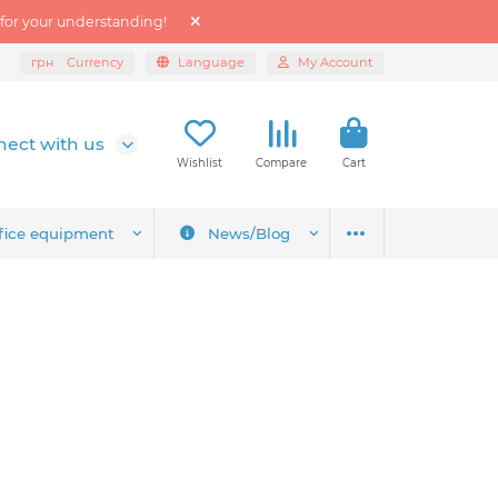
 for your understanding!
грн
Currency
Language
My Account
ect with us
Wishlist
Compare
Cart
fice equipment
News/Blog