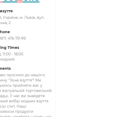
 взуття
, Україна, м. Львів, вул.
ька, 2
phone
097) 476-79-99
ing Times
 11:00 - 18:00
ихідний.
ments
аво просимо до нашого
ину "Зона взуття"! Ми
ємось прийняти вас у
 віртуальній торговельній
дці. У нас ви знайдете
кий вибір модних взуття
сієї сім'ї. Наші
оякісні продукти
тують комфорт і стиль, що