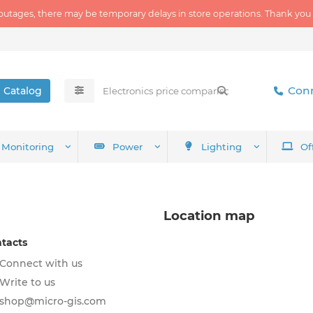
outages, there may be temporary delays in store operations. Thank you
Conn
Catalog
Monitoring
Power
Lighting
Of
Location map
tacts
Connect with us
Write to us
shop@micro-gis.com