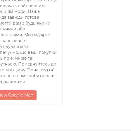
овідають найновішим
енціям моди. Наша
нда завжди готова
могти вам з будь-якими
таннями або
ультаціями. Ми надаємо
оналізоване
уговування та
зпечуємо, що ваші покупки
ть приємною та
бутньою. Приєднуйтесь до
о магазину "Зона взуття"
звольте нам зробити ваші
 щасливими!
iew Google Map