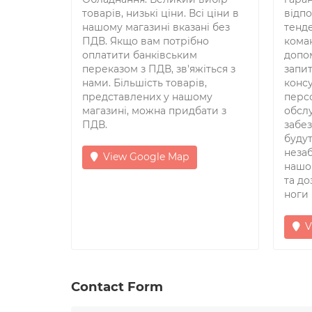
товарів, низькі ціни. Всі ціни в
відп
нашому магазині вказані без
тенд
ПДВ. Якщо вам потрібно
кома
оплатити банківським
допо
переказом з ПДВ, зв'яжіться з
запи
нами. Більшість товарів,
конс
представлених у нашому
перс
магазині, можна придбати з
обсл
ПДВ.
забе
буду
неза
View Google Map
нашог
та до
ноги
V
Contact Form