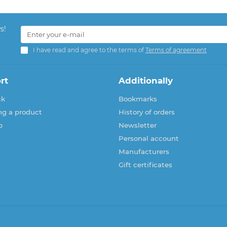
s!
I have read and agree to the terms of
Terms of agreement
rt
Additionally
ck
Bookmarks
ng a product
History of orders
p
Newsletter
Personal account
Manufacturers
Gift certificates