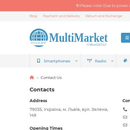
🔌Please note! Due to power 
Blog
Payment and Delivery
Return and Exchange
Smartphones
Radio
Contact Us
Contacts
Address
Con
79035, Україна, м. Львів, вул. Зелена,
149
Opening Times