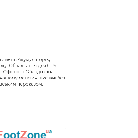
тимент: Акумуляторів,
язку, Обладнання для GPS
ож Офісного Обладнання.
в нашому магазині вказані без
івським переказом,