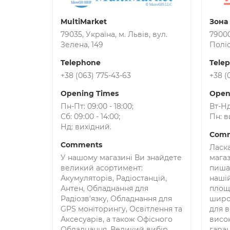
MultiMarket
Зона
79035, Україна, м. Львів, вул.
79000
Зелена, 149
Поліс
Telephone
Tele
+38 (063) 775-43-63
+38 (
Opening Times
Open
Пн-Пт: 09:00 - 18:00;
Вт-Нд:
Сб: 09:00 - 14:00;
Пн: в
Нд: вихідний.
Com
Comments
Ласк
У нашому магазині Ви знайдете
магаз
великий асортимент:
пиша
Акумуляторів, Радіостанцій,
нашій
Антен, Обладнання для
площа
Радіозв'язку, Обладнання для
широ
GPS моніторингу, Освітлення та
для в
Аксесуарів, а також Офісного
висок
Обладнання. Великий вибір
гаран