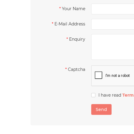
Your Name
E-Mail Address
Enquiry
Captcha
I have read
Term
Send