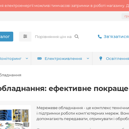
ня електроенергії можливі тимчасові затримки в роботі магазину. Д
гр
Зв'язатися
талог
оніторинг
Електроживлення
Освітленн
бладнання
обладнання: ефективне покраще
Мережеве обладнання - це комплекс технічних 
і підтримки роботи комп'ютерних мереж. Воно 
допомагають передавати, отримувати і обробл