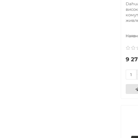
Dahua
Сторінк
висок
комут
ТЗО
живле
Технічн
Micro
Геопорт
DONA
9 27
Ви може
перерах