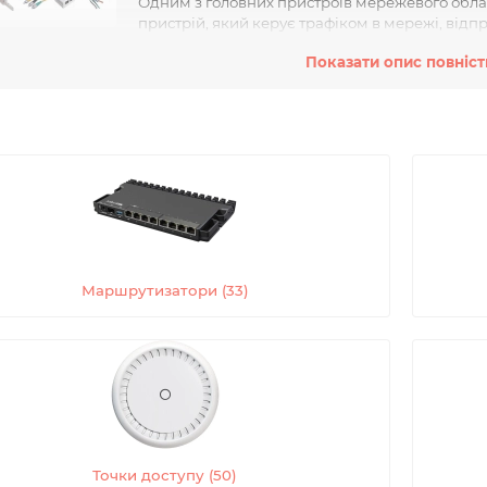
Одним з головних пристроїв мережевого обла
пристрій, який керує трафіком в мережі, відп
печує їх безпеку. Маршрутизатор визначає найкоротший шлях дл
Показати опис повніс
ивну роботу мережі.
ним важливим пристроєм є комутатор, який виконує функцію пе
ання між різними пристроями, такими як комп'ютери, принтери, 
и. Комутатор забезпечує швидку і надійну передачу даних, розд
відних приймачів.
іональним елементом мережевого обладнання є медіаконвертер
ачі даних, дозволяючи підключати різні типи пристроїв до мер
ворювати сигнал із волоконно-оптичного на мідний і навпаки, щ
лу і підключити пристрої з різними типами з'єднання до мережі.
Маршрутизатори (33)
 до мережевого обладнання можна віднести точки доступу Wi-Fi,
і для різних пристроїв, таких як комп'ютери, смартфони, планшет
 створити бездротову мережу, яка дозволяє підключатися до Інт
еве обладнання є необхідною складовою сучасних комп'ютерни
ну передачу даних, створити безпечну мережеву інфраструктуру 
і.
Точки доступу (50)