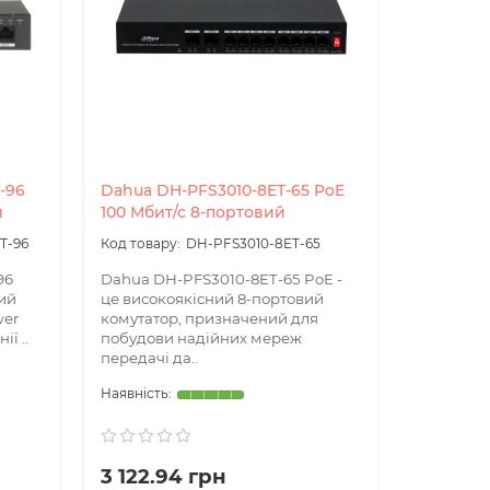
-96
Dahua DH-PFS3010-8ET-65 PoE
й
100 Мбит/с 8-портовий
T-96
DH-PFS3010-8ET-65
96
Dahua DH-PFS3010-8ET-65 PoE -
вий
це високоякісний 8-портовий
wer
комутатор, призначений для
ії ..
побудови надійних мереж
передачі да..
3 122.94 грн