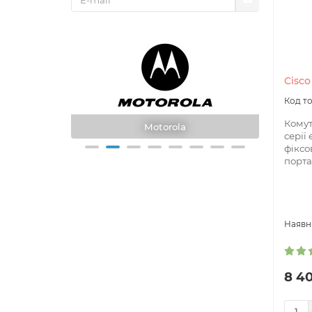
Cisco
Комут
Hytera
серії
фіксо
порта
8 4