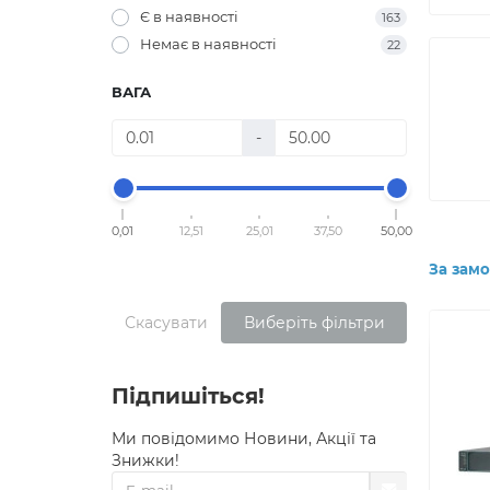
Є в наявності
163
Немає в наявності
22
ВАГА
-
0,01
12,51
25,01
37,50
50,00
За зам
Скасувати
Виберіть фільтри
Підпишіться!
Ми повідомимо Новини, Акції та
Знижки!