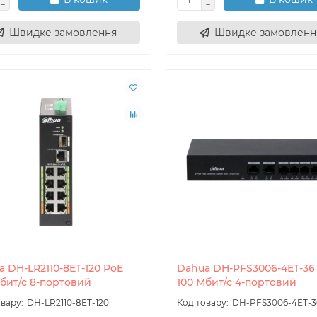
Швидке замовлення
Швидке замовленн
РМАЦІЙНІ РЕСУРСИ НАШОЇ КОМПАНІЇ
IS
й сайт нашої компанії
ля спілкування
 DH-LR2110-8ET-120 PoE
Dahua DH-PFS3006-4ET-36
IS Cloud
Мбит/с 8-портовий
100 Мбит/с 4-портовий
 моніторингу за рухомими об'єктами
DH-LR2110-8ET-120
DH-PFS3006-4ET-3