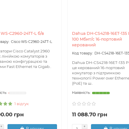
 WS-C2960-24TT-L б/в
Dahua DH-CS4218-16ET-135
100 Мбит/с 16-портовий
Cisco WS-C2960-24TT-L
керований
атори Cisco Catalyst 2960
Ajax
Bi Trek
DH-CS4218-16ET-13
 є лінійкою комутаторів з
ваною конфігурацією та
Dahua DH-CS4218-16ET-135 P
ми Fast Ethernet та Gigab..
це керований 16-портовий
комутатор з підтримкою
технології Power over Ethern
(PoE) та ш..
1 відгук
00.00 грн
11 088.70 грн
В кошик
В кошик