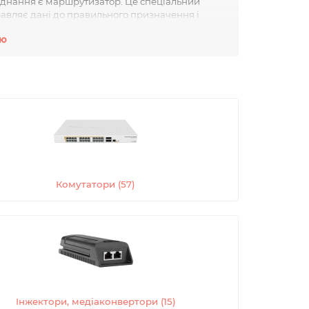
днання є маршрутизатор. Це спеціальний
равляє дані до правильного призначення і
я передачі даних, що дозволяє забезпечити
тю
редачі даних в мережі. Він встановлює
сервери тощо, і дозволяє їм обмінюватися
іляючи їх на пакети і відправляючи до
. Він забезпечує зміну формату сигналу
ежі. Наприклад, медіаконвертер може
о дозволяє збільшити дальність передачі
Комутатори (57)
 які забезпечують бездротовий доступ до
и і т.д. За допомогою точок доступу Wi-Fi
ернету і обмінюватися даними без проводів.
х мереж. Воно дозволяє забезпечити швидку і
і забезпечити підключення різних пристроїв до
Інжектори, медіаконвертори (15)