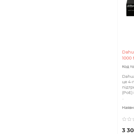
Dahu
1000
Dahua
це 4-
підтр
(PoE)
..
3 30