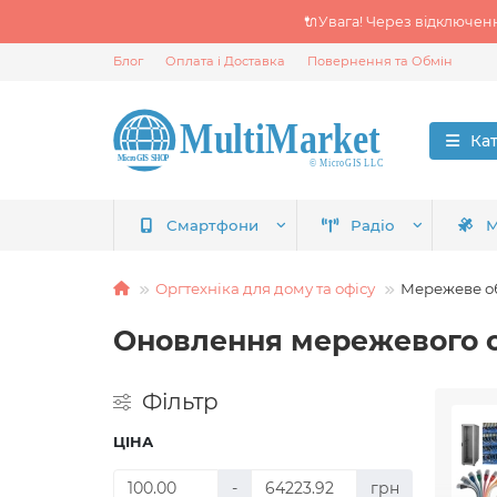
🔌Увага! Через відключен
Блог
Оплата і Доставка
Повернення та Обмін
Ка
Смартфони
Радіо
М
Оргтехніка для дому та офісу
Мережеве о
Оновлення мережевого 
Фільтр
ЦІНА
-
грн