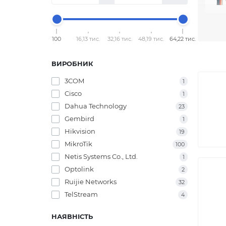
забез
ефект
100
16,13 тис.
32,16 тис.
48,19 тис.
64,22 тис.
Ще од
з'єдн
ВИРОБНИК
даним
відпо
3COM
1
Cisco
1
Функц
Dahua Technology
перед
23
перет
Gembird
1
сигна
Hikvision
19
MikroTik
100
Також
мереж
Netis Systems Co., Ltd.
1
можна
Optolink
2
Ruijie Networks
32
Мереж
надій
TelStream
4
мереж
НАЯВНІСТЬ