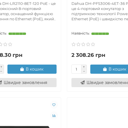
 DH-LR2110-8ET-120 PoE - це
Dahua DH-PFS3006-4ET-36 P
а, присвячена RoIP зв'язку
оякісний 8-портовий
це 4-портовий комутатор з
атор, оснащений функцією
підтримкою технології Power
ння по Ethernet (PoE), який..
Ethernet (PoE) і швидкістю пе
і засоби охорони об`єктів та територій
GIS MAP
ал - Геоінформаційна система
TE
8.30 грн
2 308.26 грн
те віддячити нам за консультацію або якісне обслуговуванн
увавши на розвиток проекту будь-яку комфортну для вас с
В кошик
В кошик
Швидке замовлення
Швидке замовленн