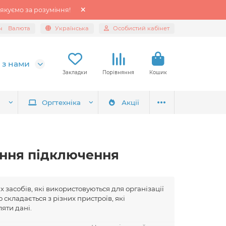
якуємо за розуміння!
н
Валюта
Українська
Особистий кабінет
 з нами
Закладки
Порівняння
Кошик
я
Оргтехніка
Акції
ння підключення
засобів, які використовуються для організації
складається з різних пристроїв, які
яти дані.