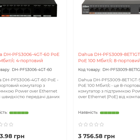
a DH-PFS3006-4GT-60 PoE
Dahua DH-PFS3009-8ET1GT
 Мбит/с 4-портовий
PoE 100 Мбит/с 8-портови
DH-PFS3006-4GT-60
DH-PFS3009-8ET1G
 DH-PFS3006-4GT-60 PoE -
Dahua DH-PFS3009-8ET1GT-
портовий комутатор з
PoE 100 Мбит/с - це 8-порто
имкою Power over Ethernet
комутатор з підтримкою Po
 і швидкістю передачі даних
over Ethernet (PoE) від компан
3.98 грн
3 756.58 грн