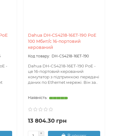
 PoE
Dahua DH-CS4218-16ET-190 PoE
100 Мбит/с 16-портовий
керований
Aqara
Tuya
5
DH-CS4218-16ET-190
oE -
Dahua DH-CS4218-16ET-190 PoE -
це 16-портовий керований
комутатор з підтримкою передачі
et
даних по Ethernet мережі. Він за..
13 804.30 грн
В кошик