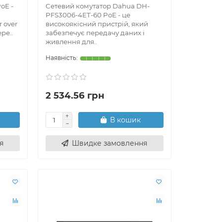
oE -
Сетевий комутатор Dahua DH-
PFS3006-4ET-60 PoE - це
 over
високоякісний пристрій, який
ре..
забезпечує передачу даних і
живлення для..
2 534.56 грн
я,
уму.
В кошик
я
Швидке замовлення