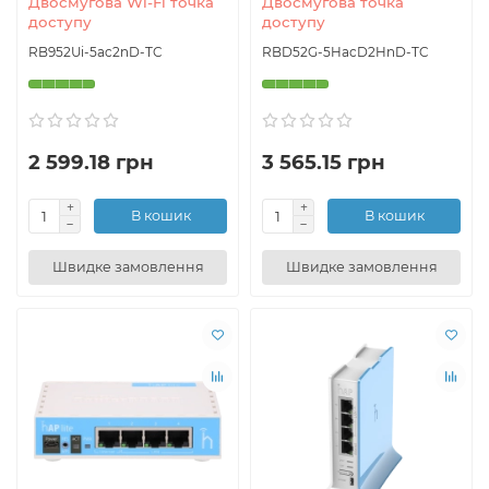
Двосмугова Wi-Fi точка
Двосмугова точка
доступу
доступу
RB952Ui-5ac2nD-TC
RBD52G-5HacD2HnD-TC
2 599.18 грн
3 565.15 грн
В кошик
В кошик
Швидке замовлення
Швидке замовлення