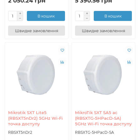
2 050.24 грн
5 390.56 грн
В кошик
В кошик
Швидке замовлення
Швидке замовлення
Mikrotik SXT Lite5
MikroTik SXT SA5 ac
(RBSXT5nDr2) 5GHz Wi-Fi
(RBSXTG-5HPacD-SA)
точка доступу
5GHz Wi-Fi точка доступу
RBSXT5nDr2
RBSXTG-5HPacD-SA