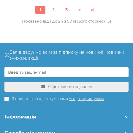
1
2
3
>
>|
Показано від 1 до 24 з 50 (всього сторінок: 3)
Балів даруємо всім за підписку на новини! Новинки,
50
знижки, акції.
Оформити підписку
Я прочитав і згоден з умовами
Угода користувача
Інформація
Служба підтримки