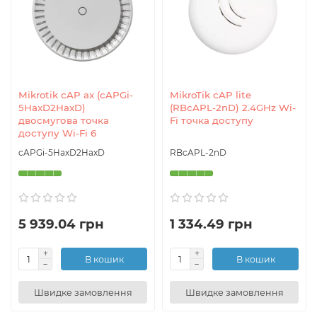
Mikrotik cAP ax (cAPGi-
MikroTik cAP lite
5HaxD2HaxD)
(RBcAPL-2nD) 2.4GHz Wi-
двосмугова точка
Fi точка доступу
доступу Wi-Fi 6
cAPGi-5HaxD2HaxD
RBcAPL-2nD
5 939.04 грн
1 334.49 грн
В кошик
В кошик
Швидке замовлення
Швидке замовлення