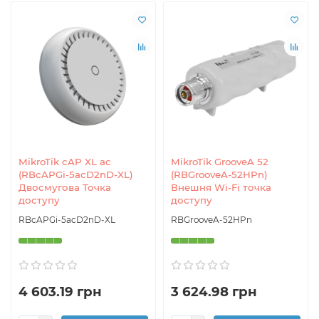
MikroTik cAP XL ac
MikroTik GrooveA 52
(RBcAPGi-5acD2nD-XL)
(RBGrooveA-52HPn)
Двосмугова Точка
Внешня Wi-Fi точка
доступу
доступу
RBcAPGi-5acD2nD-XL
RBGrooveA-52HPn
4 603.19 грн
3 624.98 грн