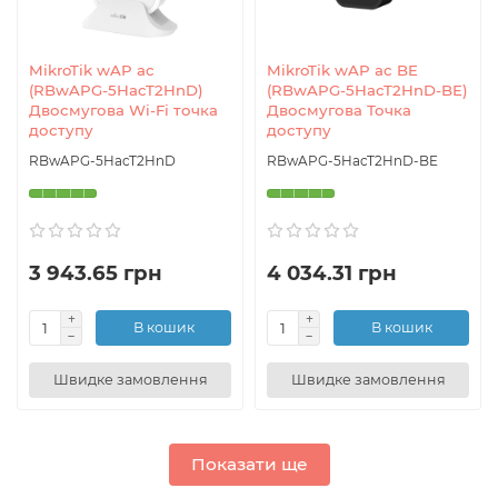
MikroTik wAP ac
MikroTik wAP ac BE
(RBwAPG-5HacT2HnD)
(RBwAPG-5HacT2HnD-BE)
Двосмугова Wi-Fi точка
Двосмугова Точка
доступу
доступу
RBwAPG-5HacT2HnD
RBwAPG-5HacT2HnD-BE
3 943.65 грн
4 034.31 грн
В кошик
В кошик
Швидке замовлення
Швидке замовлення
Показати ще