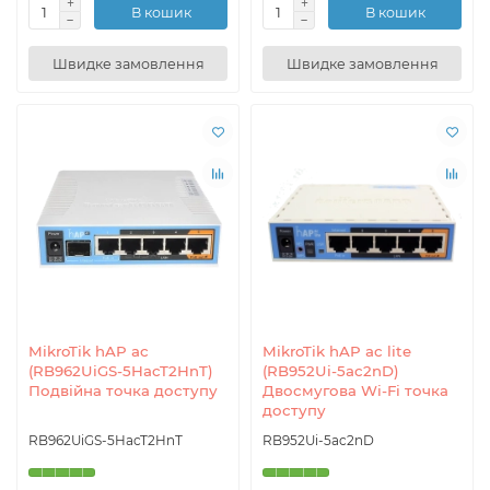
В кошик
В кошик
Швидке замовлення
Швидке замовлення
MikroTik hAP ac
MikroTik hAP ac lite
(RB962UiGS-5HacT2HnT)
(RB952Ui-5ac2nD)
Подвійна точка доступу
Двосмугова Wi-Fi точка
доступу
RB962UiGS-5HacT2HnT
RB952Ui-5ac2nD