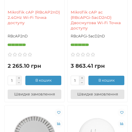
Багато точок доступу також мають функції управління та
моніторингу мережі, що дозволяють контролювати
MikroTik cAP (RBcAP2nD)
MikroTik cAP ac
швидкість з'єднання, кількість підключених пристроїв, а
2.4GHz Wi-Fi Точка
(RBcAPGi-5acD2nD)
також відстежувати і аналізувати трафік даних.
доступу
Двосмугова Wi-Fi Точка
доступу
В цілому, точка доступу - це незамінний пристрій для
RBcAP2nD
RBcAPGi-5acD2nD
створення бездротової мережі, забезпечуючи
зручність, свободу руху і доступ до Інтернету без
використання дротів і кабелів.
2 265.10 грн
3 863.41 грн
В кошик
В кошик
Швидке замовлення
Швидке замовлення