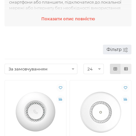
смартфони або планшети, підключатися до локальної
мережі або Інтернету без необхідності використання
дротів і кабелів.
Показати опис повністю
Точка доступу має вбудований модуль Wi-Fi, який
випромінює радіохвилі і створює бездротову мережу.
Вона також може бути підключена до проводової
мережі, щоб надавати доступ до Інтернету через
існуюче підключення.
Фільтр
В основі роботи точки доступу лежить протокол Wi-Fi,
який забезпечує передачу даних в певному радіусі дії.
Точка доступу може бути налаштована з певними
параметрами безпеки, такими як захист паролем або
фільтрація MAC-адресів, щоб запобігти
несанкціонованому доступу до мережі.
Точки доступу широко використовуються як в домашніх
умовах, так і в офісах, громадських місцях і
підприємствах. Вони дозволяють користувачам
підключатися до мережі в будь-якій точці приміщення
або на відкритій території, забезпечуючи зручність і
мобільність.