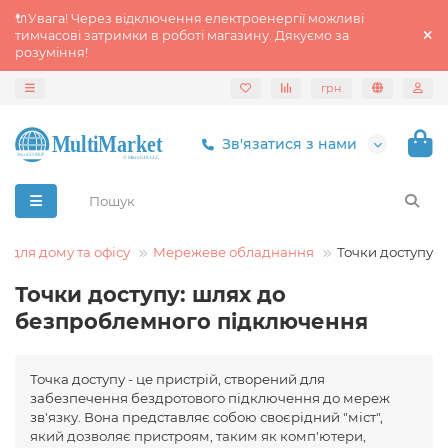
🔌Увага! Через відключення електроенергії можливі
тимчасові затримки в роботі магазину. Дякуємо за
розуміння!
грн
Зв'язатися з нами
а для дому та офісу
Мережеве обладнання
Точки доступу
Точки доступу: шлях до
безпроблемного підключення
Точка доступу - це пристрій, створений для
забезпечення бездротового підключення до мереж
зв'язку. Вона представляє собою своєрідний "міст",
який дозволяє пристроям, таким як комп'ютери,