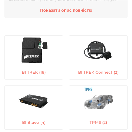
зв'язку, який передає дані про місцезнаходження на
Показати опис повністю
сервер моніторингу.
Інші компоненти обладнання для GPS моніторингу
можуть включати датчики для відстеження
температури, вологості, рівня палива та інших
параметрів, а також кнопки SOS для аварійної
сигналізації.
Сервер моніторингу, до якого підключається
обладнання для GPS моніторингу, дозволяє
відстежувати розташування об'єктів у режимі
BI TREK (18)
BI TREK Connect (2)
реального часу та отримувати повідомлення про
порушення заданих параметрів (наприклад,
перевищення швидкості або вихід за межі заданої
зони).
Також може бути використана програма для мобільних
пристроїв, яка дозволяє відстежувати розташування
об'єктів і отримувати повідомлення на смартфон або
планшет.
BI Відео (4)
TPMS (2)