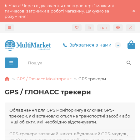
🔌Увага! Через відключення електроенергії можливі
тимчасові затримки в роботі магазину. Дякуємо за
розуміння!
грн
Зв'язатися з нами
GPS / Глонасс Моніторинг
GPS трекери
GPS / ГЛОНАСС трекери
Обладнання для GPS моніторингу включає GPS-
трекери, які встановлюються на транспортні засоби або
інші об'єкти, які необхідно відстежувати.
GPS-трекери зазвичай мають вбудований GPS-модуль,
який визначає розташування об'єкта, а також модуль