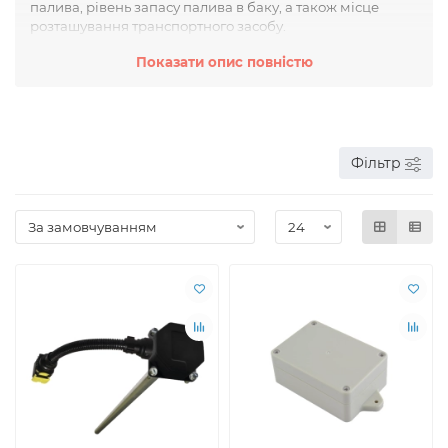
палива, рівень запасу палива в баку, а також місце
розташування транспортного засобу.
Показати опис повністю
Такі пристрої можуть бути встановлені на паливному
баку або паливній лінії та підключені до GPS-трекера.
Вони можуть мати різні функції, такі як:
Вимір обсягу палива, що споживається
Визначення рівня палива в баку
Фільтр
Визначення місцезнаходження транспортного
засобу
Сповістка про несанкціоноване злив палива
Визначення пробігу транспортного засобу
Звіти про витрату палива та маршрути руху
Паливне обладнання для GPS моніторингу може бути
корисним для компаній, що займаються логістикою та
доставкою, для власників автопарків та автомобілів, а
також для людей, які бажають контролювати витрати
палива свого автомобіля. Воно дозволяє економити на
витратах та запобігати крадіжці палива.