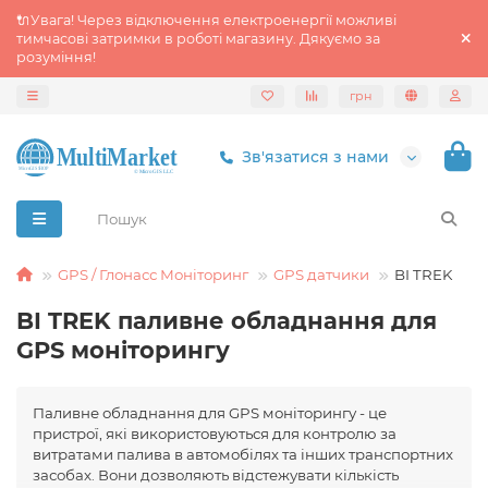
🔌Увага! Через відключення електроенергії можливі
тимчасові затримки в роботі магазину. Дякуємо за
розуміння!
грн
Зв'язатися з нами
GPS / Глонасс Моніторинг
GPS датчики
BI TREK
BI TREK паливне обладнання для
GPS моніторингу
Паливне обладнання для GPS моніторингу - це
пристрої, які використовуються для контролю за
витратами палива в автомобілях та інших транспортних
засобах. Вони дозволяють відстежувати кількість