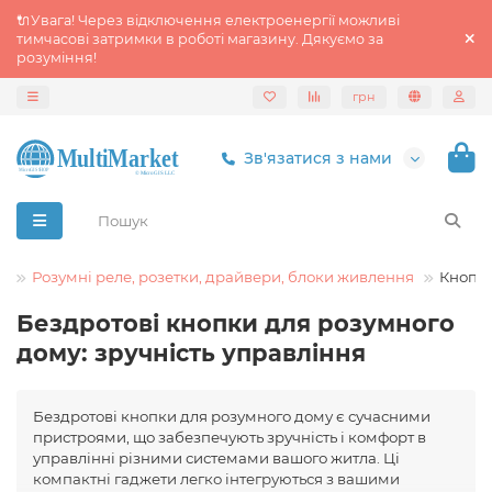
🔌Увага! Через відключення електроенергії можливі
тимчасові затримки в роботі магазину. Дякуємо за
розуміння!
грн
Зв'язатися з нами
к
Розумні реле, розетки, драйвери, блоки живлення
Кнопк
Бездротові кнопки для розумного
дому: зручність управління
Бездротові кнопки для розумного дому є сучасними
пристроями, що забезпечують зручність і комфорт в
управлінні різними системами вашого житла. Ці
компактні гаджети легко інтегруються з вашими