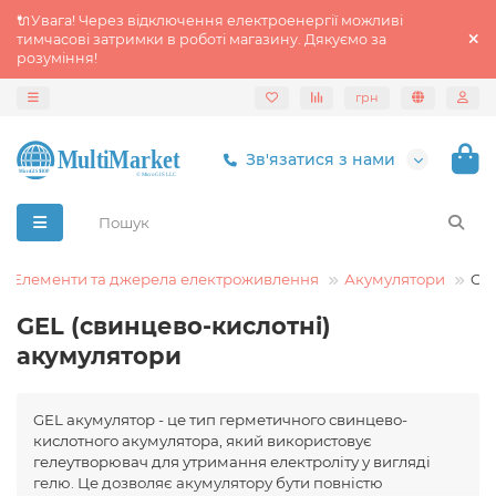
🔌Увага! Через відключення електроенергії можливі
тимчасові затримки в роботі магазину. Дякуємо за
розуміння!
грн
Зв'язатися з нами
Елементи та джерела електроживлення
Акумулятори
GE
GEL (свинцево-кислотні)
акумулятори
GEL акумулятор - це тип герметичного свинцево-
кислотного акумулятора, який використовує
гелеутворювач для утримання електроліту у вигляді
гелю. Це дозволяє акумулятору бути повністю