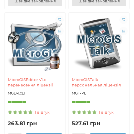
Швидке замовлення
Швидке замовлення
MicroGISEditor v1.x
MicroGISTalk
перенесення ліцензії
персональная ліцензія
MGEv1.xLT
MGT-PL
1 відгук
1 відгук
263.81 грн
527.61 грн