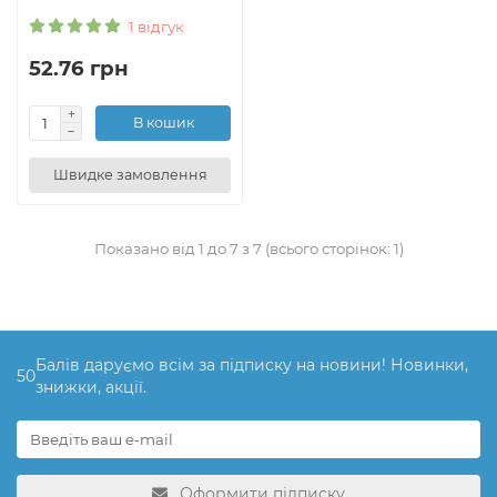
1 відгук
52.76 грн
В кошик
Швидке замовлення
Показано від 1 до 7 з 7 (всього сторінок: 1)
Балів даруємо всім за підписку на новини! Новинки,
50
знижки, акції.
Оформити підписку