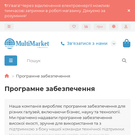
🔌Увага! Через відключення електроенергії можливі
тимчасові затримки в роботі магазину. Дякуємо за
розуміння!
грн
Зв'язатися з нами
Програмне забезпечення
Програмне забезпечення
Наша компанія виробляє програмне забезпечення для
різних галузей, включаючи бізнес, науку та технології.
Ми прагнемо надавати програмне забезпечення
високої якості, зручне для використання та з
підтримкою з боку нашої команди технічної підтримки.
Наші партнери також привносять свої знання та