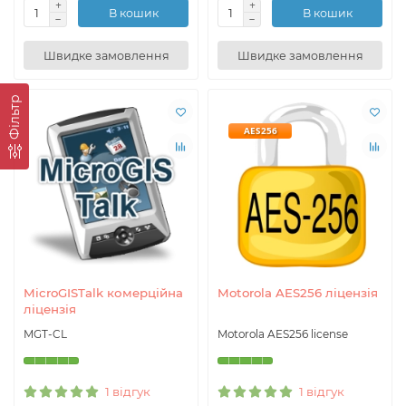
В кошик
В кошик
Швидке замовлення
Швидке замовлення
Фільтр
AES256
MicroGISTalk комерційна
Motorola AES256 ліцензія
ліцензія
MGT-CL
Motorola AES256 license
1 відгук
1 відгук