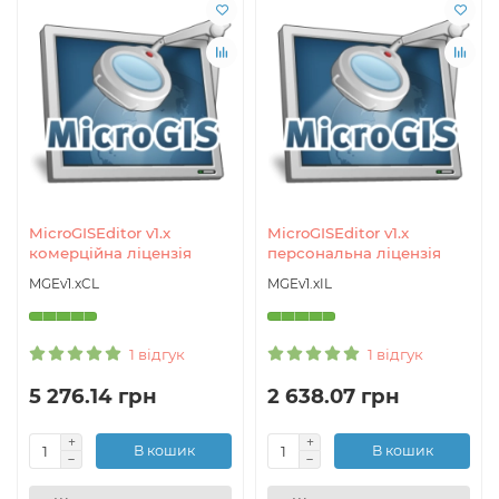
MicroGISEditor v1.x
MicroGISEditor v1.x
комерційна ліцензія
персональна ліцензія
MGEv1.xCL
MGEv1.xIL
1 відгук
1 відгук
5 276.14 грн
2 638.07 грн
В кошик
В кошик