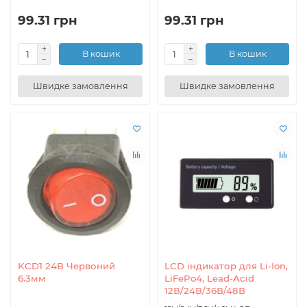
99.31 грн
99.31 грн
В кошик
В кошик
Швидке замовлення
Швидке замовлення
KCD1 24В Червоний
LCD індикатор для Li-Ion,
6.3мм
LiFePo4, Lead-Acid
12В/24В/36В/48В