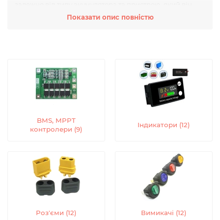
залежно від типу акумулятора та пристрою, який він
живить. Вони можуть бути виготовлені з різних
Показати опис повністю
матеріалів та забезпечувати різні функції, такі як захист
від перезаряджання та короткого замикання, швидка
зарядка та тривалий термін служби.
BMS, MPPT
Індикатори (12)
контролери (9)
Роз'єми (12)
Вимикачі (12)