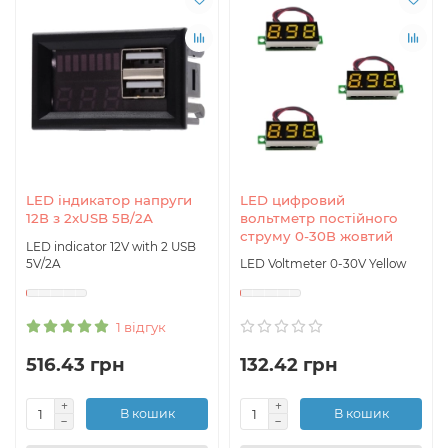
LED індикатор напруги
LED цифровий
12В з 2xUSB 5В/2А
вольтметр постійного
струму 0-30В жовтий
LED indicator 12V with 2 USB
5V/2A
LED Voltmeter 0-30V Yellow
1 відгук
516.43 грн
132.42 грн
В кошик
В кошик