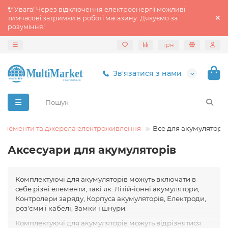
🔌Увага! Через відключення електроенергії можливі
тимчасові затримки в роботі магазину. Дякуємо за
розуміння!
грн
Зв'язатися з нами
Елементи та джерела електроживлення
Все для акумуляторів
Аксесуари для акумуляторів
Комплектуючі для акумуляторів можуть включати в
себе різні елементи, такі як: Літій-іонні акумулятори,
Контролери заряду, Корпуса акумуляторів, Електроди,
роз'єми і кабелі, Замки і шнури.
Комплектуючі для акумуляторів можуть відрізнятися