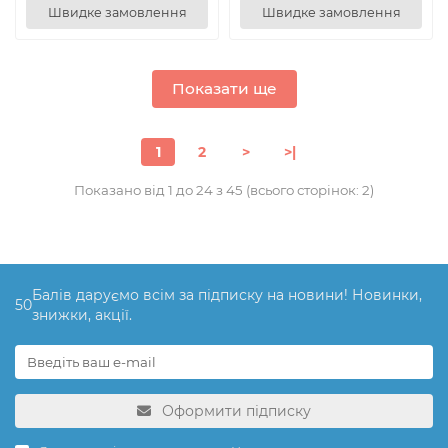
Швидке замовлення
Швидке замовлення
Показати ще
1
2
>
>|
Показано від 1 до 24 з 45 (всього сторінок: 2)
Балів даруємо всім за підписку на новини! Новинки,
50
знижки, акції.
Оформити підписку