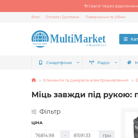
🔌Увага! Через відключен
Блог
Оплата і Доставка
Повернення та Обмін
Ка
Смартфони
Радіо
М
Елементи та джерела електроживлення
Міць завжди під рукою: 
Фільтр
ЦІНА
-
грн