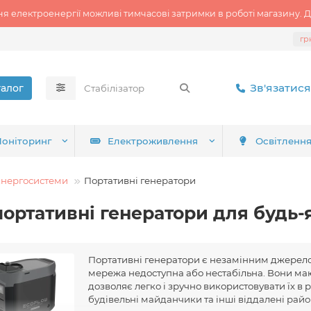
ня електроенергії можливі тимчасові затримки в роботі магазину. Д
гр
Зв'язатися
талог
оніторинг
Електроживлення
Освітленн
Енергосистеми
Портативні генератори
портативні генератори для будь-
Портативні генератори є незамінним джерелом
мережа недоступна або нестабільна. Вони ма
дозволяє легко і зручно використовувати їх в 
будівельні майданчики та інші віддалені райо