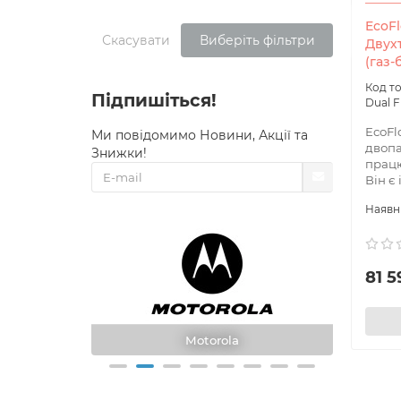
MicroG
Система
EcoF
Скасувати
Виберіть фільтри
Двух
RoIP
(газ-
Сторінк
Підпишіться!
Dual F
ТЗО
Технічн
EcoFl
Ми повідомимо Новини, Акції та
двопа
Знижки!
Micro
працює
Він є
Геопорт
DONA
Ви може
перерах
81 5
Motorola