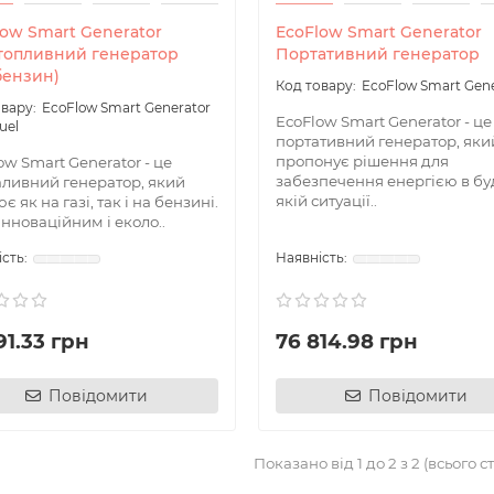
IS Cloud
 моніторингу за рухомими об'єктами
low Smart Generator
EcoFlow Smart Generator
топливний генератор
Портативний генератор
бензин)
EcoFlow Smart Gene
а, присвячена RoIP зв'язку
EcoFlow Smart Generator
EcoFlow Smart Generator - це
uel
портативний генератор, яки
і засоби охорони об`єктів та територій
пропонує рішення для
ow Smart Generator - це
забезпечення енергією в бу
ливний генератор, який
якій ситуації..
GIS MAP
 як на газі, так і на бензині.
 інноваційним і еколо..
ал - Геоінформаційна система
TE
те віддячити нам за консультацію або якісне обслуговуванн
увавши на розвиток проекту будь-яку комфортну для вас с
91.33 грн
76 814.98 грн
Повідомити
Повідомити
Hytera
Ajax
Показано від 1 до 2 з 2 (всього ст