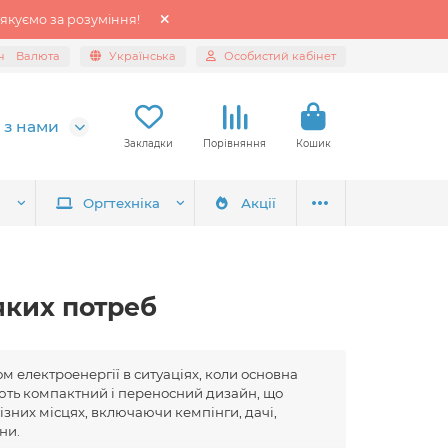
якуємо за розуміння!
н
Валюта
Українська
Особистий кабінет
 з нами
Закладки
Порівняння
Кошик
я
Оргтехніка
Акції
яких потреб
 електроенергії в ситуаціях, коли основна
ють компактний і переносний дизайн, що
різних місцях, включаючи кемпінги, дачі,
ни.