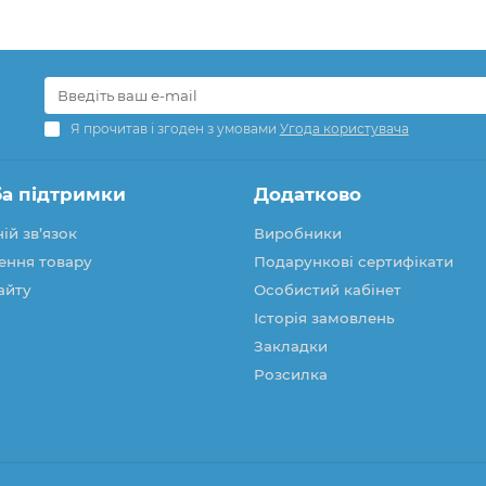
Я прочитав і згоден з умовами
Угода користувача
а підтримки
Додатково
ій зв’язок
Виробники
ення товару
Подарункові сертифікати
айту
Особистий кабінет
Історія замовлень
Закладки
Розсилка