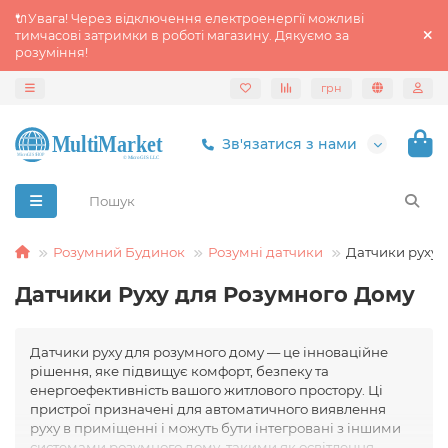
🔌Увага! Через відключення електроенергії можливі
тимчасові затримки в роботі магазину. Дякуємо за
розуміння!
грн
Зв'язатися з нами
Розумний Будинок
Розумні датчики
Датчики руху
Датчики Руху для Розумного Дому
Датчики руху для розумного дому — це інноваційне
рішення, яке підвищує комфорт, безпеку та
енергоефективність вашого житлового простору. Ці
пристрої призначені для автоматичного виявлення
руху в приміщенні і можуть бути інтегровані з іншими
системами розумного дому, такими як освітлення,