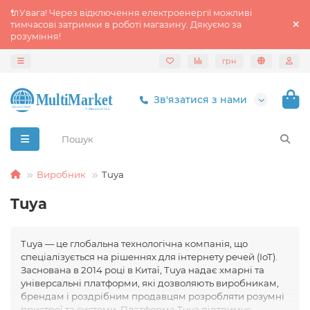
🔌Увага! Через відключення електроенергії можливі
тимчасові затримки в роботі магазину. Дякуємо за
розуміння!
грн
Зв'язатися з нами
Виробник
Tuya
Tuya
Tuya — це глобальна технологічна компанія, що
спеціалізується на рішеннях для інтернету речей (IoT).
Заснована в 2014 році в Китаї, Tuya надає хмарні та
універсальні платформи, які дозволяють виробникам,
брендам і роздрібним продавцям розробляти розумні
пристрої та системи. Платформа Tuya підтримує