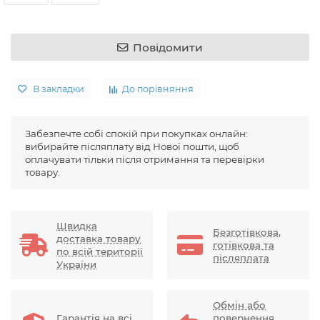
Повідомити
В закладки
До порівняння
Забезпечте собі спокій при покупках онлайн:
вибирайте післяплату від Нової пошти, щоб
оплачувати тільки після отримання та перевірки
товару.
Швидка
Безготівкова,
доставка товару
готівкова та
по всій території
післяплата
України
Обмін або
Гарантія на всі
повернення