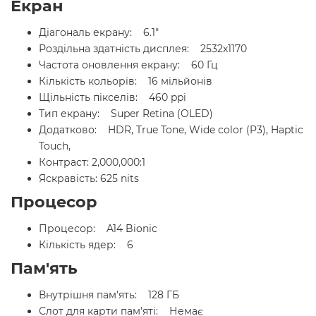
Екран
Діагональ екрану: 6.1"
Роздільна здатність дисплея: 2532x1170
Частота оновлення екрану: 60 Гц
Кількість кольорів: 16 мільйонів
Щільність пікселів: 460 ppi
Тип екрану: Super Retina (OLED)
Додатково: HDR, True Tone, Wide color (P3), Haptic
Touch,
Контраст: 2,000,000:1
Яскравість: 625 nits
Процесор
Процесор: A14 Bionic
Кількість ядер: 6
Пам'ять
Внутрішня пам'ять: 128 ГБ
Слот для карти пам'яті: Немає