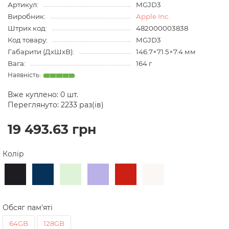
Артикул:
MGJD3
Виробник:
Apple Inc.
Штрих код:
482000003838
Код товару:
MGJD3
Габарити (ДхШхВ):
146.7×71.5×7.4 мм
Вага:
164 г
Вже куплено:
0
шт.
Переглянуто: 2233 раз(ів)
19 493.63 грн
Колір
Обсяг пам'яті
64GB
128GB