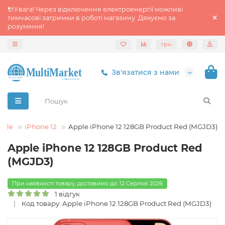
🔌Увага! Через відключення електроенергії можливі
тимчасові затримки в роботі магазину. Дякуємо за
розуміння!
грн
Зв'язатися з нами
pple
iPhone 12
Apple iPhone 12 128GB Product Red (MGJD3)
Apple iPhone 12 128GB Product Red
(MGJD3)
При наявності товару, доставимо до: 12 Серпня 2026
1 відгук
Код товару: Apple iPhone 12 128GB Product Red (MGJD3)