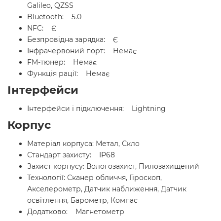
Galileo, QZSS
Bluetooth: 5.0
NFC: Є
Безпровідна зарядка: Є
Інфрачервоний порт: Немає
FM-тюнер: Немає
Функція рації: Немає
Інтерфейси
Інтерфейси і підключення: Lightning
Корпус
Матеріал корпуса: Метал, Скло
Стандарт захисту: IP68
Захист корпусу: Вологозахист, Пилозахищений
Технології: Сканер обличчя, Гіроскоп,
Акселерометр, Датчик наближення, Датчик
освітлення, Барометр, Компас
Додатково: Магнетометр