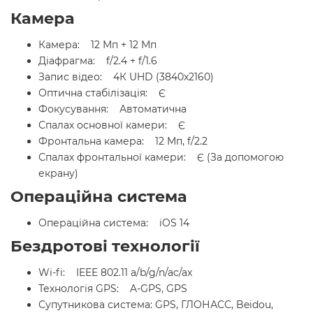
Камера
Камера: 12 Мп + 12 Мп
Діафрагма: f/2.4 + f/1.6
Запис відео: 4К UHD (3840x2160)
Оптична стабілізація: Є
Фокусування: Автоматична
Спалах основної камери: Є
Фронтальна камера: 12 Мп, f/2.2
Спалах фронтальної камери: Є (За допомогою
екрану)
Операційна система
Операційна система: iOS 14
Бездротові технології
Wi-fi: IEEE 802.11 a/b/g/n/ac/ax
Технологія GPS: A-GPS, GPS
Супутникова система: GPS, ГЛОНАСС, Beidou,