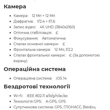
Камера
Камера: 12 Мп + 12 Мп
Діафрагма: f/2.4 + f/1.6
Запис відео: 4К UHD (3840x2160)
Оптична стабілізація: Є
Фокусування: Автоматична
Спалах основної камери: Є
Фронтальна камера: 12 Мп, f/2.2
Спалах фронтальної камери: Є (За допомогою
екрану)
Операційна система
Операційна система: iOS 14
Бездротові технології
Wi-fi: IEEE 802.11 a/b/g/n/ac/ax
Технологія GPS: A-GPS, GPS
Супутникова система: GPS, ГЛОНАСС, Beidou,