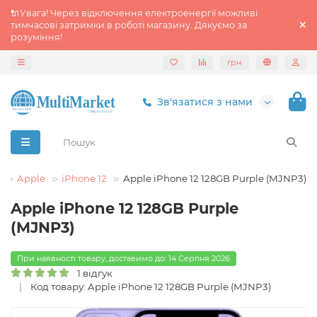
🔌Увага! Через відключення електроенергії можливі
тимчасові затримки в роботі магазину. Дякуємо за
розуміння!
грн
Зв'язатися з нами
и
Apple
iPhone 12
Apple iPhone 12 128GB Purple (MJNP3)
Apple iPhone 12 128GB Purple
(MJNP3)
При наявності товару, доставимо до: 14 Серпня 2026
1 відгук
Код товару: Apple iPhone 12 128GB Purple (MJNP3)