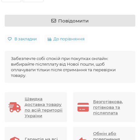
Повідомити
В закладки
До порівняння
Забезпечте собі спокій при покупках онлайн:
вибирайте післяплату від Нової пошти, щоб
оплачувати тільки після отримання та перевірки
товару.
Швидка
Безготівкова,
доставка товару
готівкова та
по всій території
післяплата
України
Обмін або
Гарантія на всі
повернення