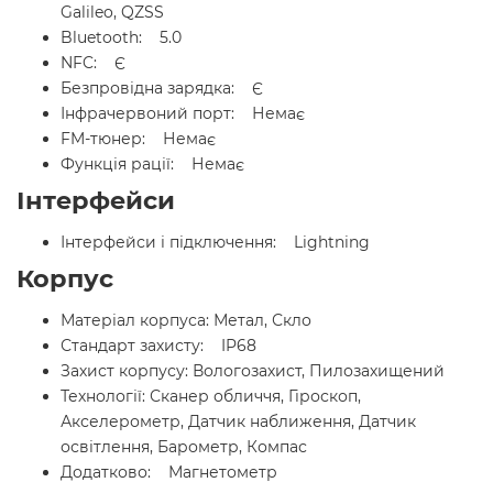
Galileo, QZSS
Bluetooth: 5.0
NFC: Є
Безпровідна зарядка: Є
Інфрачервоний порт: Немає
FM-тюнер: Немає
Функція рації: Немає
Інтерфейси
Інтерфейси і підключення: Lightning
Корпус
Матеріал корпуса: Метал, Скло
Стандарт захисту: IP68
Захист корпусу: Вологозахист, Пилозахищений
Технології: Сканер обличчя, Гіроскоп,
Акселерометр, Датчик наближення, Датчик
освітлення, Барометр, Компас
Додатково: Магнетометр