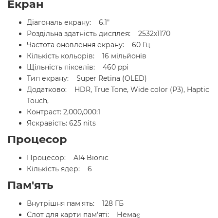
Екран
Діагональ екрану: 6.1"
Роздільна здатність дисплея: 2532x1170
Частота оновлення екрану: 60 Гц
Кількість кольорів: 16 мільйонів
Щільність пікселів: 460 ppi
Тип екрану: Super Retina (OLED)
Додатково: HDR, True Tone, Wide color (P3), Haptic
Touch,
Контраст: 2,000,000:1
Яскравість: 625 nits
Процесор
Процесор: A14 Bionic
Кількість ядер: 6
Пам'ять
Внутрішня пам'ять: 128 ГБ
Слот для карти пам'яті: Немає