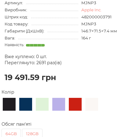
Артикул:
MJNP3
Виробник:
Apple Inc.
Штрих код:
482000003791
Код товару:
MJNP3
Габарити (ДхШхВ):
146.7×71.5×7.4 мм
Вага:
164 г
Вже куплено:
0
шт.
Переглянуто: 2691 раз(ів)
19 491.59 грн
Колір
Обсяг пам'яті
64GB
128GB