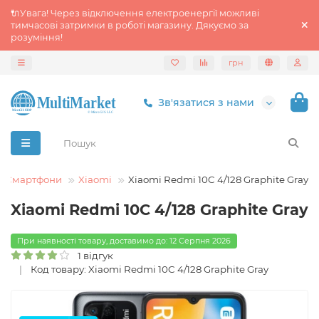
🔌Увага! Через відключення електроенергії можливі
тимчасові затримки в роботі магазину. Дякуємо за
розуміння!
грн
Зв'язатися з нами
а Смартфони
Xiaomi
Xiaomi Redmi 10C 4/128 Graphite Gray
Xiaomi Redmi 10C 4/128 Graphite Gray
При наявності товару, доставимо до: 12 Серпня 2026
1 відгук
Код товару: Xiaomi Redmi 10C 4/128 Graphite Gray