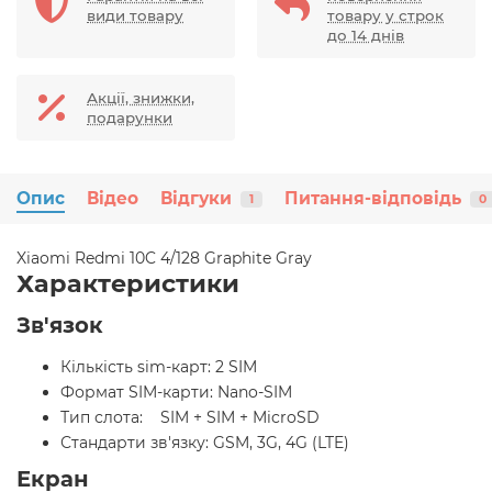
види товару
товару у строк
до 14 днів
Акції, знижки,
подарунки
Опис
Відео
Відгуки
Питання-відповідь
1
0
Xiaomi Redmi 10C 4/128 Graphite Gray
Характеристики
Зв'язок
Кількість sim-карт: 2 SIM
Формат SIM-карти: Nano-SIM
Тип слота: SIM + SIM + MicroSD
Стандарти зв'язку: GSM, 3G, 4G (LTE)
Екран