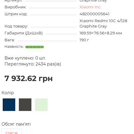
Артикул:
Graphite Gray
Виробник:
Xiaomi Inc.
Штрих код:
482000005641
Xiaomi Redmi 10C 4/128
Код товару:
Graphite Gray
Габарити (ДхШхВ):
169.59×76.56×8.29 мм
Вага:
190 г
Вже куплено:
0
шт.
Переглянуто: 2434 раз(ів)
7 932.62 грн
Колір
Обсяг пам'яті
128GB