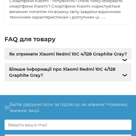
Смартфони Xiaomi - потужність і стиль Чому обирають
смартфони Xiaomi? Смартфони Xiaomi користуються
великим попитом по всьому світу завдяки відмінним
технічним характеристикам і доступним ці..
→
FAQ для товару
Як отримати Xiaomi Redmi 10C 4/128 Graphite Gray?
❯
Більше інформації про Xiaomi Redmi 10C 4/128
Graphite Gray?
❯
Балів даруємо всім за підписку на новини! Новинки,
50
знижки, акції.