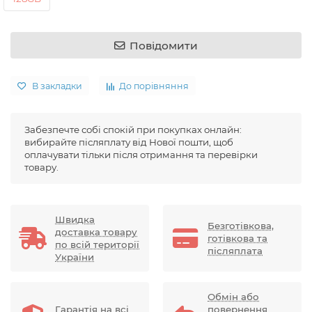
Повідомити
В закладки
До порівняння
Забезпечте собі спокій при покупках онлайн:
вибирайте післяплату від Нової пошти, щоб
оплачувати тільки після отримання та перевірки
товару.
Швидка
Безготівкова,
доставка товару
готівкова та
по всій території
післяплата
України
Обмін або
Гарантія на всі
повернення