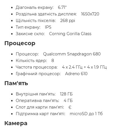
Діагональ екрану: 6.71"
Роздільна здатність дисплея: 1650x720
Щільність пікселів: 268 ppi
Тип екрану: IPS
Захисне скло: Corning Gorilla Glass
Процесор
Процесор: Qualcomm Snapdragon 680
Кількість ядер: 8
Частота процесора: 4 x 2.4 ГГц + 4 x 1.9 ГГц
Графічний процесор: Adreno 610
Пам'ять
Внутрішня пам'ять: 128 ГБ
Оперативна пам'ять: 4 ГБ
Слот для карти пам'яті: Є
Підтримка карт пам'яті: microSD до 1 Тб
Камера