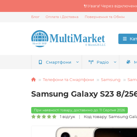
🔌Увага! Через відключен
Блог
Оплата і Доставка
Повернення та Обмін
Ка
Смартфони
Радіо
М
Телефони та Смартфони
Samsung
Sams
Samsung Galaxy S23 8/25
При наявності товару, доставимо до: 11 Серпня 2026
1 відгук
Код товару: Samsung Gal