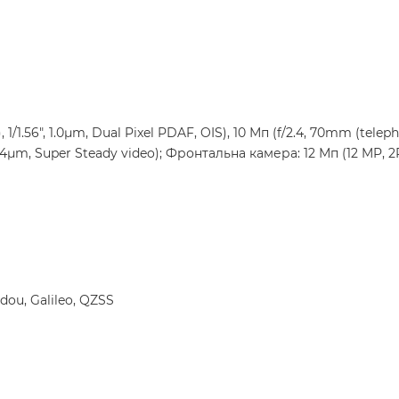
/1.56", 1.0µm, Dual Pixel PDAF, OIS), 10 Мп (f/2.4, 70mm (telepho
" 1.4µm, Super Steady video); Фронтальна камера: 12 Мп (12 MP, 2P
ou, Galileo, QZSS