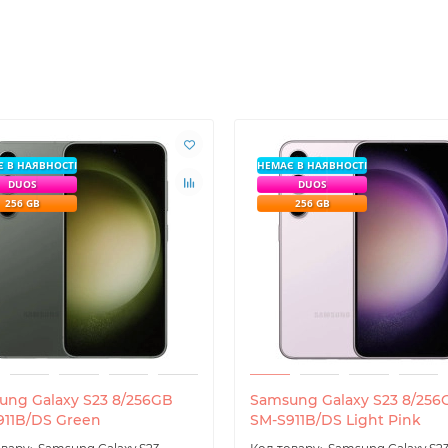
 В НАЯВНОСТІ
НЕМАЄ В НАЯВНОСТІ
DUOS
DUOS
256 GB
256 GB
ung Galaxy S23 8/256GB
Samsung Galaxy S23 8/256
911B/DS Green
SM-S911B/DS Light Pink