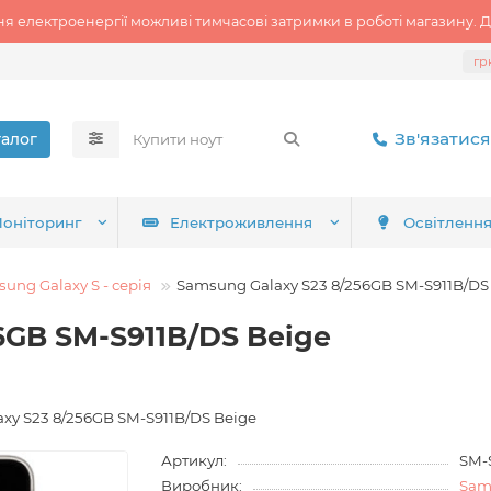
ня електроенергії можливі тимчасові затримки в роботі магазину. Д
гр
Зв'язатися
талог
оніторинг
Електроживлення
Освітленн
ung Galaxy S - серія
Samsung Galaxy S23 8/256GB SM-S911B/DS
6GB SM-S911B/DS Beige
axy S23 8/256GB SM-S911B/DS Beige
Артикул:
SM-
Виробник:
Sam