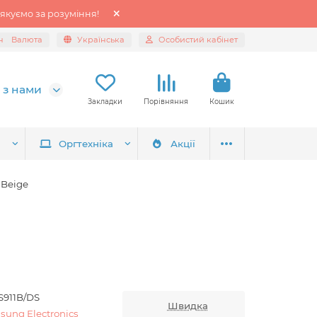
якуємо за розуміння!
н
Валюта
Українська
Особистий кабінет
 з нами
Закладки
Порівняння
Кошик
я
Оргтехніка
Акції
 Beige
S911B/DS
Швидка
sung Electronics