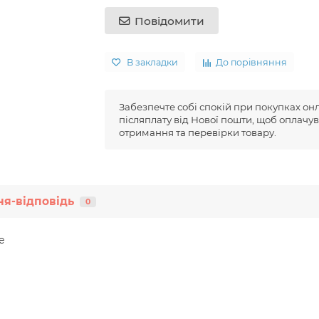
Повідомити
В закладки
До порівняння
Забезпечте собі спокій при покупках он
післяплату від Нової пошти, щоб оплачув
отримання та перевірки товару.
я-відповідь
0
e