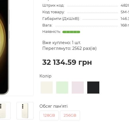
Штрих код:
482
Код товару:
SM-
Габарити (ДхШхВ):
146.
Вага:
168 
Вже куплено:
1
шт.
Переглянуто: 2562 раз(ів)
32 134.59 грн
Колір
Обсяг пам'яті
128GB
256GB