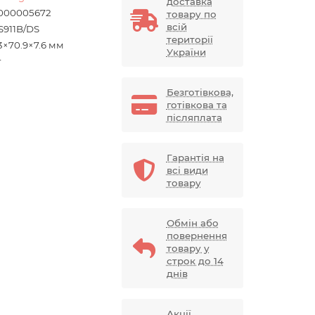
доставка
000005672
товару по
всій
S911B/DS
території
3×70.9×7.6 мм
України
г
Безготівкова,
готівкова та
післяплата
Гарантія на
всі види
товару
Обмін або
повернення
товару у
строк до 14
днів
Акції,