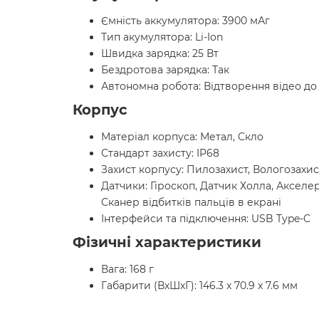
Ємність аккумулятора: 3900 мАг
Тип акумулятора: Li-Ion
Швидка зарядка: 25 Вт
Бездротова зарядка: Так
Автономна робота: Відтворення відео до
Корпус
Матеріал корпуса: Метал, Скло
Стандарт захисту: IP68
Захист корпусу: Пилозахист, Вологозахис
Датчики: Гіроскоп, Датчик Холла, Акселе
Сканер відбитків пальців в екрані
Інтерфейси та підключення: USB Type-C
Фізичні характеристики
Вага: 168 г
Габарити (ВхШхГ): 146.3 x 70.9 x 7.6 мм