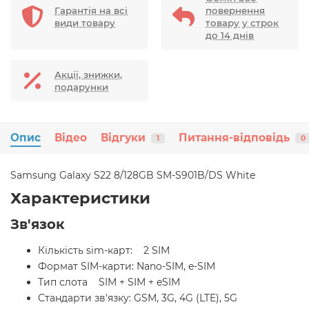
Гарантія на всі
повернення
види товару
товару у строк
до 14 днів
Акції, знижки,
подарунки
Опис
Відео
Відгуки
Питання-відповідь
1
0
Samsung Galaxy S22 8/128GB SM-S901B/DS White
Характеристики
Зв'язок
Кількість sim-карт: 2 SIM
Формат SIM-карти: Nano-SIM, e-SIM
Тип слота SIM + SIM + eSIM
Стандарти зв'язку: GSM, 3G, 4G (LTE), 5G