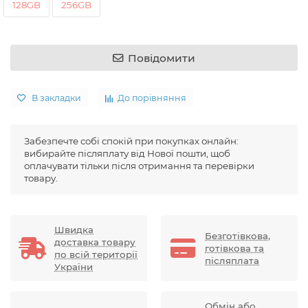
128GB
256GB
Повідомити
В закладки
До порівняння
Забезпечте собі спокій при покупках онлайн:
вибирайте післяплату від Нової пошти, щоб
оплачувати тільки після отримання та перевірки
товару.
Швидка
Безготівкова,
доставка товару
готівкова та
по всій території
післяплата
України
Обмін або