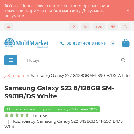
🔌Увага! Через відключення електроенергії можливі
тимчасові затримки в роботі магазину. Дякуємо за
розуміння!
грн
Зв'язатися з нами
xy S - серія
Samsung Galaxy S22 8/128GB SM-S901B/DS White
Samsung Galaxy S22 8/128GB SM-
S901B/DS White
При наявності товару, доставимо до: 12 Серпня 2026
1 відгук
Код товару: Samsung Galaxy S22 8/128GB SM-S901B/DS
White