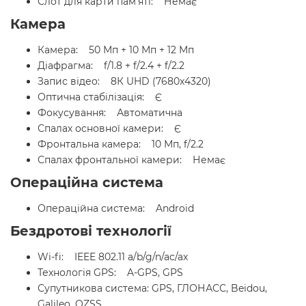
Слот для карти пам'яті: Немає
Камера
Камера: 50 Мп + 10 Мп + 12 Мп
Діафрагма: f/1.8 + f/2.4 + f/2.2
Запис відео: 8К UHD (7680x4320)
Оптична стабілізація: Є
Фокусування: Автоматична
Спалах основної камери: Є
Фронтальна камера: 10 Мп, f/2.2
Спалах фронтальної камери: Немає
Операційна система
Операційна система: Android
Бездротові технології
Wi-fi: IEEE 802.11 a/b/g/n/ac/ax
Технологія GPS: A-GPS, GPS
Супутникова система: GPS, ГЛОНАСС, Beidou,
Galileo, QZSS