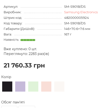
Артикул:
SM-S901B/DS
Виробник:
Samsung Electronics
Штрих код:
482000005924
Код товару:
SM-S901B/DS
Габарити (ДхШхВ):
146×70.6×7.6 мм
Вага:
167 г
Вже куплено:
0
шт.
Переглянуто: 2283 раз(ів)
21 760.33 грн
Колір
Обсяг пам'яті