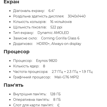
Екран
Діагональ екрану: 6.4"
Роздільна здатність дисплея: 3040x1440
Кількість кольорів: 16 мільйонів
Щільність пікселів: 522 ppi
Тип екрану: Dynamic AMOLED
Захисне скло: Corning Gorilla Glass 6
Додатково: HDR10+, Always-on display
Процесор
Процесор: Exynos 9820
Кількість ядер: 8
Частота процесора: 2.7 ГГц + 2.3 ГГц + 1.9 ГГц
Графічний процесор: Mali-G76 MP12
Пам'ять
Внутрішня пам'ять: 128 ГБ
Оперативна пам'ять: 8 ГБ
Слот для карти пам'яті: Є