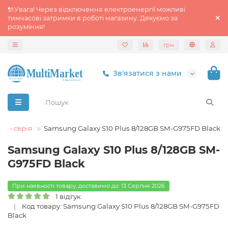
🔌Увага! Через відключення електроенергії можливі
тимчасові затримки в роботі магазину. Дякуємо за
розуміння!
грн
Зв'язатися з нами
S - серія
Samsung Galaxy S10 Plus 8/128GB SM-G975FD Black
Samsung Galaxy S10 Plus 8/128GB SM-
G975FD Black
При наявності товару, доставимо до: 13 Серпня 2026
1 відгук
Код товару: Samsung Galaxy S10 Plus 8/128GB SM-G975FD
Black