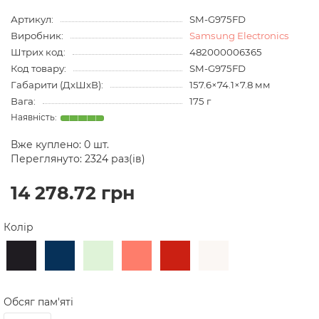
Артикул:
SM-G975FD
Виробник:
Samsung Electronics
Штрих код:
482000006365
Код товару:
SM-G975FD
Габарити (ДхШхВ):
157.6×74.1×7.8 мм
Вага:
175 г
Вже куплено:
0
шт.
Переглянуто: 2324 раз(ів)
14 278.72 грн
Колір
Обсяг пам'яті