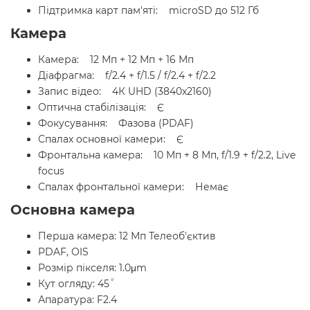
Підтримка карт пам'яті: microSD до 512 Гб
Камера
Камера: 12 Мп + 12 Мп + 16 Мп
Діафрагма: f/2.4 + f/1.5 / f/2.4 + f/2.2
Запис відео: 4К UHD (3840x2160)
Оптична стабілізація: Є
Фокусування: Фазова (PDAF)
Спалах основної камери: Є
Фронтальна камера: 10 Мп + 8 Мп, f/1.9 + f/2.2, Live
focus
Спалах фронтальної камери: Немає
Основна камера
Перша камера: 12 Мп Телеоб'єктив
PDAF, OIS
Розмір пікселя: 1.0μm
Кут огляду: 45˚
Апаратура: F2.4