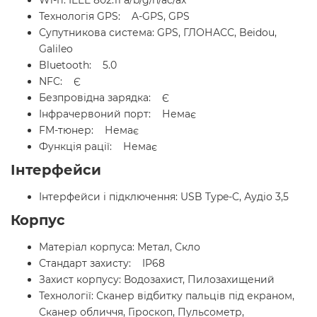
Wi-fi: IEEE 802.11 a/b/g/n/ac/ax
Технологія GPS: A-GPS, GPS
Супутникова система: GPS, ГЛОНАСС, Beidou,
Galileo
Bluetooth: 5.0
NFC: Є
Безпровідна зарядка: Є
Інфрачервоний порт: Немає
FM-тюнер: Немає
Функція рації: Немає
Інтерфейси
Інтерфейси і підключення: USB Type-C, Аудіо 3,5
Корпус
Матеріал корпуса: Метал, Скло
Стандарт захисту: IP68
Захист корпусу: Водозахист, Пилозахищений
Технології: Сканер відбитку пальців під екраном,
Сканер обличчя, Гіроскоп, Пульсометр,