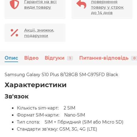
Гарантія на всі
повернення
види товару
товару у строк
до 14 днів
Акції, знижки,
подарунки
Опис
Відео
Відгуки
Питання-відповідь
1
0
Samsung Galaxy S10 Plus 8/128GB SM-G975FD Black
Характеристики
Зв'язок
Кількість sim-карт: 2 SIM
Формат SIM-карти: Nano-SIM
Тип слота: SIM + Гібридний (SIM або Micro SD)
Стандарти зв'язку: GSM, 3G, 4G (LTE)