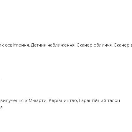
чик освітлення, Датчик наближення, Сканер обличчя, Сканер 
т
 вилучення SIM-карти, Керівництво, Гарантійний талон
ея