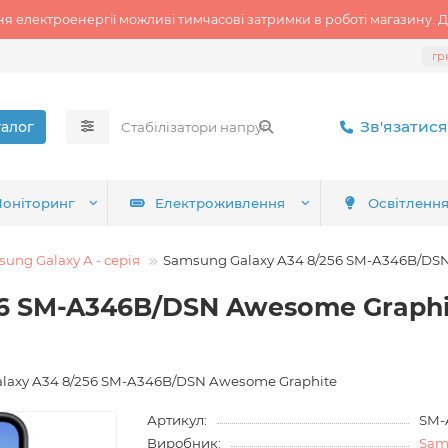
ня електроенергії можливі тимчасові затримки в роботі магазину. Д
гр
Зв'язатися
талог
оніторинг
Електроживлення
Освітленн
ung Galaxy A - серія
Samsung Galaxy A34 8/256 SM-A346B/DS
56 SM-A346B/DSN Awesome Graphi
alaxy A34 8/256 SM-A346B/DSN Awesome Graphite
Артикул:
SM-
Виробник:
Sam