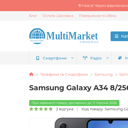
🔌Увага! Через відключен
Блог
Оплата і Доставка
Повернення та Обмін
Ка
Смартфони
Радіо
М
Телефони та Смартфони
Samsung
Sams
Samsung Galaxy A34 8/2
При наявності товару, доставимо до: 11 Серпня 2026
2 відгука
Код товару: Samsung G