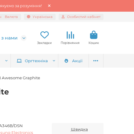
якуємо за розуміння!
н
Валюта
Українська
Особистий кабінет
 з нами
Закладки
Порівняння
Кошик
я
Оргтехніка
Акції
N Awesome Graphite
te
A346B/DSN
Швидка
sung Electronics