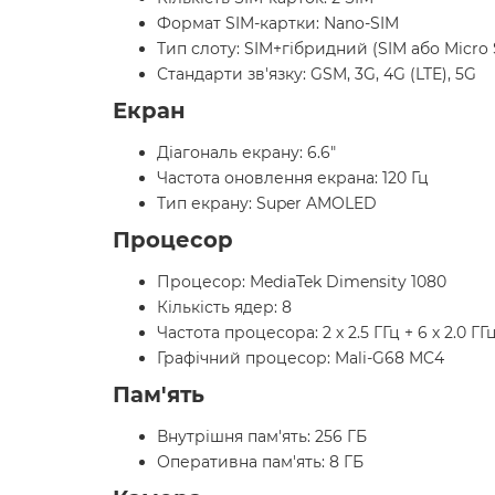
Формат SIM-картки: Nano-SIM
Тип слоту: SIM+гібридний (SIM або Micro
Стандарти зв'язку: GSM, 3G, 4G (LTE), 5G
Екран
Діагональ екрану: 6.6"
Частота оновлення екрана: 120 Гц
Тип екрану: Super AMOLED
Процесор
Процесор: MediaTek Dimensity 1080
Кількість ядер: 8
Частота процесора: 2 х 2.5 ГГц + 6 х 2.0 ГГ
Графічний процесор: Mali-G68 MC4
Пам'ять
Внутрішня пам'ять: 256 ГБ
Оперативна пам'ять: 8 ГБ