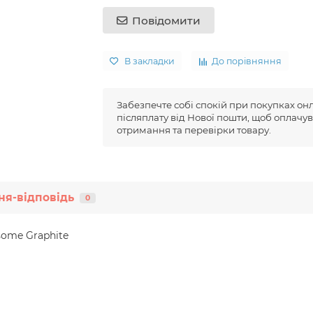
Повідомити
В закладки
До порівняння
Забезпечте собі спокій при покупках он
післяплату від Нової пошти, щоб оплачув
отримання та перевірки товару.
ня-відповідь
0
ome Graphite