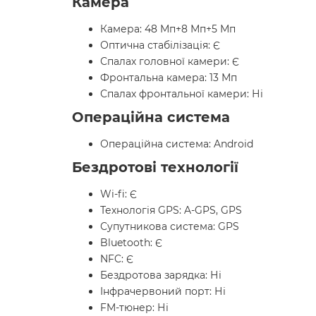
Камера
Камера: 48 Мп+8 Мп+5 Мп
Оптична стабілізація: Є
Спалах головної камери: Є
Фронтальна камера: 13 Мп
Спалах фронтальної камери: Ні
Операційна система
Операційна система: Android
Бездротові технології
Wi-fi: Є
Технологія GPS: A-GPS, GPS
Супутникова система: GPS
Bluetooth: Є
NFC: Є
Бездротова зарядка: Ні
Інфрачервоний порт: Ні
FM-тюнер: Ні