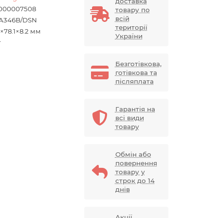
доставка
000007508
товару по
всій
A346B/DSN
території
3×78.1×8.2 мм
України
г
Безготівкова,
готівкова та
післяплата
Гарантія на
всі види
товару
Обмін або
повернення
товару у
строк до 14
днів
Акції,