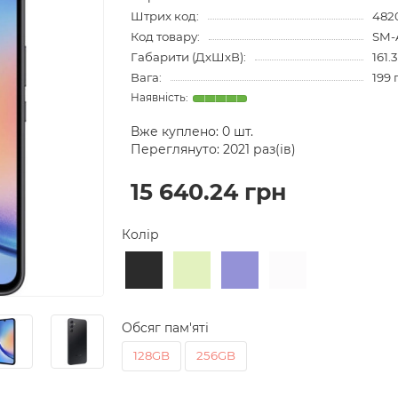
Штрих код:
482
Код товару:
SM-
Габарити (ДхШхВ):
161.
Вага:
199 
Вже куплено:
0
шт.
Переглянуто: 2021 раз(ів)
15 640.24 грн
Колір
Обсяг пам'яті
128GB
256GB