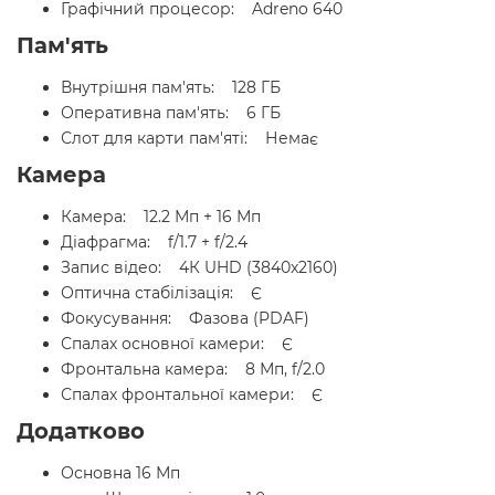
Графічний процесор: Adreno 640
Пам'ять
Внутрішня пам'ять: 128 ГБ
Оперативна пам'ять: 6 ГБ
Слот для карти пам'яті: Немає
Камера
Камера: 12.2 Мп + 16 Мп
Діафрагма: f/1.7 + f/2.4
Запис відео: 4К UHD (3840x2160)
Оптична стабілізація: Є
Фокусування: Фазова (PDAF)
Спалах основної камери: Є
Фронтальна камера: 8 Мп, f/2.0
Спалах фронтальної камери: Є
Додатково
Основна 16 Мп