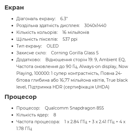
Екран
Діагональ екрану: 6.3"
Роздільна здатність дисплея: 3040x1440
Кількість кольорів: 16 мільйонів
Щільність пікселів: 537 ppi
Тип екрану: OLED
Захисне скло: Corning Gorilla Glass 5
Додатково: Відношення сторін 19: 9, Ambient EQ,
Частота оновлення до 90 Гц, Always-on display, Now
Playing, 100000: 1 супер контрастність, Повна 24-
бітова глибина або 16,77 мільйона квітів, True black
level, Підтримка HDR (сертифікація UHDA)
Процесор
Процесор: Qualcomm Snapdragon 855
Кількість ядер: 8
Частота процесора: 1 x 2.84 ГГц + 3 x 2.41 ГГц + 4 x
1.78 ГГц