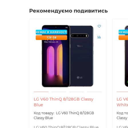
Рекомендуємо подивитись
НЕМАЄ В НАЯВНОСТІ
НЕМАЄ
128 GB
LG V60 ThinQ 8/128GB Classy
LG V6
Blue
Whit
LG V60 ThinQ 8/128GB
Classy Blue
Classy
LG V60 ThinQ 8/128GB Classy Blue
LG V6