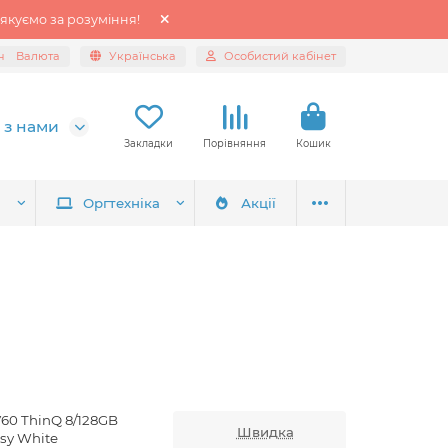
якуємо за розуміння!
н
Валюта
Українська
Особистий кабінет
 з нами
Закладки
Порівняння
Кошик
я
Оргтехніка
Акції
V60 ThinQ 8/128GB
Швидка
ssy White