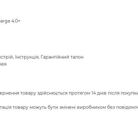
arge 4.0+
рій, Інструкція, Гарантійний талон
рея
рнення товару здійснюється протягом 14 днів після покупки
ація товару можуть бути змінені виробником без повідомл