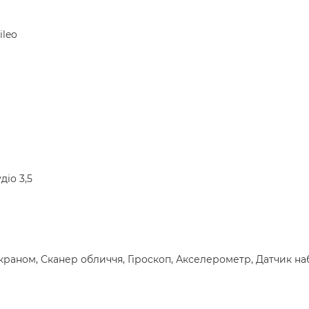
ileo
діо 3,5
 екраном, Сканер обличчя, Гіроскоп, Акселерометр, Датчик н