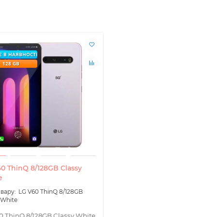
 В НАЯВНОСТІ
128 GB
0 ThinQ 8/128GB Classy
e
LG V60 ThinQ 8/128GB
 White
0 ThinQ 8/128GB Classy White