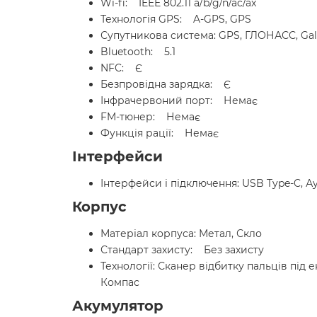
Wi-fi: IEEE 802.11 a/b/g/n/ac/ax
Технологія GPS: A-GPS, GPS
Супутникова система: GPS, ГЛОНАСС, Gal
Bluetooth: 5.1
NFC: Є
Безпровідна зарядка: Є
Інфрачервоний порт: Немає
FM-тюнер: Немає
Функція рації: Немає
Інтерфейси
Інтерфейси і підключення: USB Type-C, Ау
Корпус
Матеріал корпуса: Метал, Скло
Стандарт захисту: Без захисту
Технології: Сканер відбитку пальців під
Компас
Акумулятор