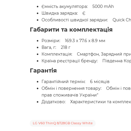
Ємність акумулятора: 5000 mAh
Швидка зарядка: Є
Особливості швидкої зарядки: Quick Ch
Габарити та комплектація
Розміри: 169.3 x 77.6 x 8.9 мм
Вага, г: 218 г
Комплектація: Смартфон, Зарядний прист
Країна реєстрації бренду: Південна Ко
Гарантія
Гарантійний термін: 6 місяців
Обмін і повернення товару: Обмін і пове
прав споживачів України"
Додатково: Характеристики та комплект
LG V60 ThinQ 8/128GB Classy White