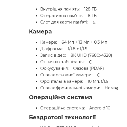
Внутрішня пам'ять: 128 ГБ
Оперативна пам'ять: 8 ГБ
Слот для карти пам'яті: Є
Камера
Камера: 64 Мп + 13 Мп + 0.3 Мп
Діафрагма: f/1.8 + f/1.9
Запис відео: 8К UHD (7680x4320)
Оптична стабілізація: Є
Фокусування: Фазова (PDAF)
Спалах основної камери: Є
Фронтальна камера: 10 Мп, f/1.9
Спалах фронтальної камери: Немає
Операційна система
Операційна система: Android 10
Бездротові технології