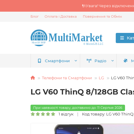
🔌Увага! Через відключен
Блог
Оплата і Доставка
Повернення та Обмін
Ка
Смартфони
Радіо
М
Телефони та Смартфони
LG
LG V60 Thi
LG V60 ThinQ 8/128GB Cla
При наявності товару, доставимо до: 11 Серпня 2026
1 відгук
Код товару: LG V60 ThinQ