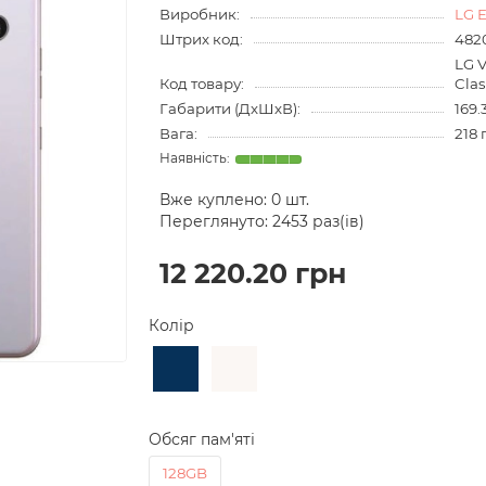
Виробник:
LG E
Штрих код:
482
LG 
Код товару:
Cla
Габарити (ДхШхВ):
169.
Вага:
218 
Вже куплено:
0
шт.
Переглянуто: 2453 раз(ів)
12 220.20 грн
Колір
Обсяг пам'яті
128GB