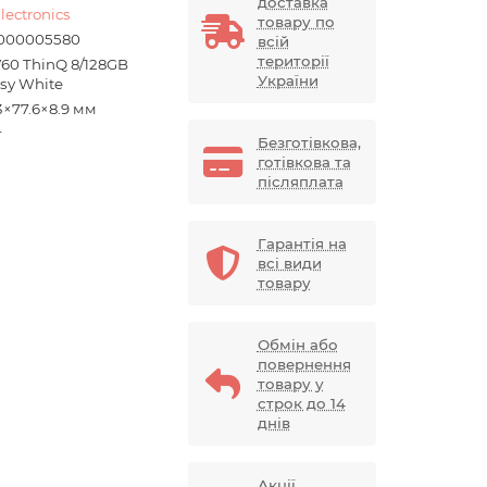
доставка
lectronics
товару по
000005580
всій
території
V60 ThinQ 8/128GB
України
ssy White
3×77.6×8.9 мм
г
Безготівкова,
готівкова та
післяплата
Гарантія на
всі види
товару
Обмін або
повернення
товару у
строк до 14
днів
Акції,