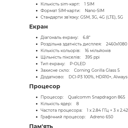
Кількість sim-карт: 1 SIM
Формат SIM-карти: Nano-SIM
Стандарти зв'язку: GSM, 3G, 4G (LTE), 5G
Екран
Діагональ екрану: 6.8"
Роздільна здатність дисплея: 2460x1080
Кількість кольорів: 16 мільйонів
Щільність пікселів: 395 ppi
Тип екрану: P-OLED
Захисне скло: Corning Gorilla Glass 5
Додатково: DCI-P3 100%, HDR10+, Always-
Процесор
Процесор: Qualcomm Snapdragon 865
Кількість ядер: 8
Частота процесора: 1 x 2.84 ГГц + 3 x 2.42 
Графічний процесор: Adreno 650
Пам'ять