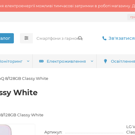
ня електроенергії можливі тимчасові затримки в роботі магазину. Д
гр
Зв'язатися
талог
оніторинг
Електроживлення
Освітленн
nQ 8/128GB Classy White
ssy White
 8/128GB Classy White
LG 
Артикул:
Cla