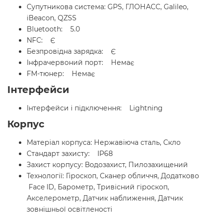
Супутникова система: GPS, ГЛОНАСС, Galileo,
iBeacon, QZSS
Bluetooth: 5.0
NFC: Є
Безпровідна зарядка: Є
Інфрачервоний порт: Немає
FM-тюнер: Немає
Інтерфейси
Інтерфейси і підключення: Lightning
Корпус
Матеріал корпуса: Нержавіюча сталь, Скло
Стандарт захисту: IP68
Захист корпусу: Водозахист, Пилозахищений
Технології: Гіроскоп, Сканер обличчя, Додатково
Face ID, Барометр, Тривісний гіроскоп,
Акселерометр, Датчик наближення, Датчик
зовнішньої освітленості