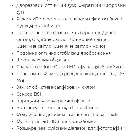
Дворазовий оптичний зум; 10-кратний цифровий
зум
Режим «Портрет» з поліпшеним ефектом боке і
функцією «Глибина»
Портретне освітлення (п'ять варіантів: Денне
світло, Студійне світло, Контурний світло,
Сценічне світло, Сценічне світло - моно)
Подвійна оптична стабілізація зображення
Шестілінзовий об'єктив
Спалах True Tone Quad-LED з функцією Slow Sync
Панорамна зйомка (з роздільною здатністю до 63
Мп)
Захист об'єктива сапфіровим склом
Сенсор BSI
Гібридний інфрачервоний фільтр
Автофокус з технологією Focus Pixels
Фокусування дотиком і технологія Focus Pixels
Функція Smart HDR для фотозйомки
Розширений колірний діапазон для фотографій і