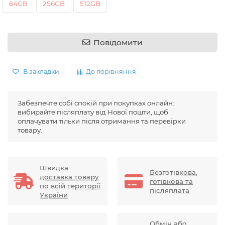
64GB
256GB
512GB
Повідомити
В закладки
До порівняння
Забезпечте собі спокій при покупках онлайн:
вибирайте післяплату від Нової пошти, щоб
оплачувати тільки після отримання та перевірки
товару.
Швидка
Безготівкова,
доставка товару
готівкова та
по всій території
післяплата
України
Обмін або