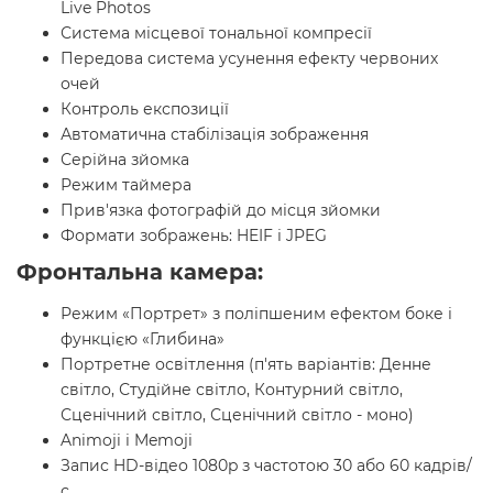
Live Photos
Система місцевої тональної компресії
Передова система усунення ефекту червоних
очей
Контроль експозиції
Автоматична стабілізація зображення
Серійна зйомка
Режим таймера
Прив'язка фотографій до місця зйомки
Формати зображень: HEIF і JPEG
Фронтальна камера:
Режим «Портрет» з поліпшеним ефектом боке і
функцією «Глибина»
Портретне освітлення (п'ять варіантів: Денне
світло, Студійне світло, Контурний світло,
Сценічний світло, Сценічний світло - моно)
Animoji і Memoji
Запис HD-відео 1080p з частотою 30 або 60 кадрів/
с