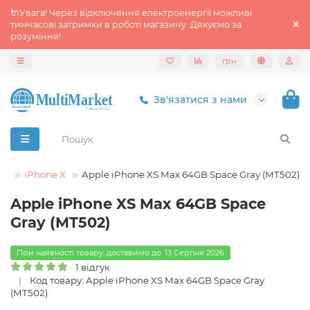
🔌Увага! Через відключення електроенергії можливі
тимчасові затримки в роботі магазину. Дякуємо за
розуміння!
грн
Зв'язатися з нами
le
iPhone X
Apple iPhone XS Max 64GB Space Gray (MT502)
Apple iPhone XS Max 64GB Space
Gray (MT502)
При наявності товару, доставимо до: 13 Серпня 2026
1 відгук
Код товару: Apple iPhone XS Max 64GB Space Gray
(MT502)