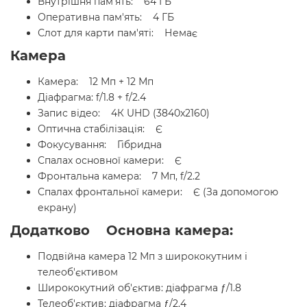
Внутрішня пам'ять: 64 ГБ
Оперативна пам'ять: 4 ГБ
Слот для карти пам'яті: Немає
Камера
Камера: 12 Мп + 12 Мп
Діафрагма: f/1.8 + f/2.4
Запис відео: 4К UHD (3840x2160)
Оптична стабілізація: Є
Фокусування: Гібридна
Спалах основної камери: Є
Фронтальна камера: 7 Мп, f/2.2
Спалах фронтальної камери: Є (За допомогою
екрану)
Додатково Основна камера:
Подвійна камера 12 Мп з ширококутним і
телеоб'єктивом
Ширококутний об'єктив: діафрагма ƒ/1.8
Телеоб'єктив: діафрагма ƒ/2.4