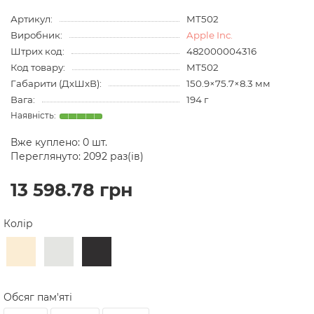
Артикул:
MT502
Виробник:
Apple Inc.
Штрих код:
482000004316
Код товару:
MT502
Габарити (ДхШхВ):
150.9×75.7×8.3 мм
Вага:
194 г
Вже куплено:
0
шт.
Переглянуто: 2092 раз(ів)
13 598.78 грн
Колір
Обсяг пам'яті