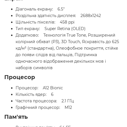
Діагональ екрану: 6.5"
Роздільна здатність дисплея: 2688x1242
Щільність пікселів: 458 ppi
Тип екрану: Super Retina (OLED)
Додатково: Технологія True Tone, Розширений
колірний обхват (P3), 3D Touch, Яскравість до 625
кд/м² (стандартна), Олеофобное покриття, стійке
до появи слідів від пальців, Підтримка
одночасного відображення декількох мов і
наборів символів
Процесор
Процесор: A12 Bionic
Кількість ядер: 6
Частота процесора: 2.1 ГГц
Графічний процесор: M12
Пам'ять