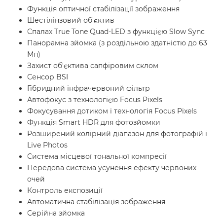
Функція оптичної стабілізації зображення
Шестілінзовий об'єктив
Спалах True Tone Quad-LED з функцією Slow Sync
Панорамна зйомка (з роздільною здатністю до 63
Мп)
Захист об'єктива сапфіровим склом
Сенсор BSI
Гібридний інфрачервоний фільтр
Автофокус з технологією Focus Pixels
Фокусування дотиком і технологія Focus Pixels
Функція Smart HDR для фотозйомки
Розширений колірний діапазон для фотографій і
Live Photos
Система місцевої тональної компресії
Передова система усунення ефекту червоних
очей
Контроль експозиції
Автоматична стабілізація зображення
Серійна зйомка