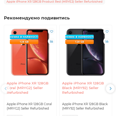
Apple iPhone XR 128GB Product Red (MRYE2) Seller Refurbished
Рекомендуємо подивитись
НЕМАЄ В НАЯВНОСТІ
НЕМАЄ В НАЯВНОСТІ
128 GB
128 GB
Apple iPhone XR 128GB
Apple iPhone XR 128GB
Coral (MRYG2) Seller
Black (MRY92) Seller
Refurbished
Refurbished
Apple iPhone XR 128GB Coral
Apple iPhone XR 128GB Black
(MRYG2) Seller Refurbished
(MRY92) Seller Refurbished