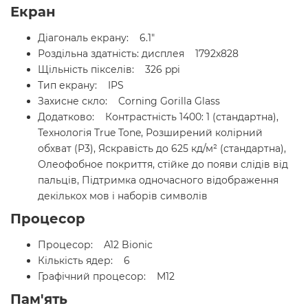
Екран
Діагональ екрану: 6.1"
Роздільна здатність: дисплея 1792x828
Щільність пікселів: 326 ppi
Тип екрану: IPS
Захисне скло: Corning Gorilla Glass
Додатково: Контрастність 1400: 1 (стандартна),
Технологія True Tone, Розширений колірний
обхват (P3), Яскравість до 625 кд/м² (стандартна),
Олеофобное покриття, стійке до появи слідів від
пальців, Підтримка одночасного відображення
декількох мов і наборів символів
Процесор
Процесор: A12 Bionic
Кількість ядер: 6
Графічний процесор: M12
Пам'ять