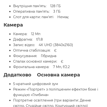
Внутрішня пам'ять: 128 ГБ
Оперативна пам'ять: 3 ГБ
Слот для карти: пам'яті Немає
Камера
Камера: 12 Мп
Діафрагма: f/1.8
Запис відео: 4К UHD (3840x2160)
Оптична стабілізація: Є
Фокусування: Гібридна
Спалах основної камери: Є
Фронтальна камера: 7 Мп, f/2.2
Додатково Основна камера
5-кратний цифровий зум
Режим «Портрет» з поліпшеним ефектом боке і
функцією «Глибина»
Портретне освітлення (три варіанти: Денне
світло, Студійне світло, Контурний світло)