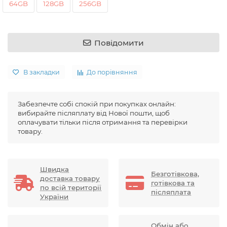
64GB
128GB
256GB
Повідомити
В закладки
До порівняння
Забезпечте собі спокій при покупках онлайн:
вибирайте післяплату від Нової пошти, щоб
оплачувати тільки після отримання та перевірки
товару.
Швидка
Безготівкова,
доставка товару
готівкова та
по всій території
післяплата
України
Обмін або