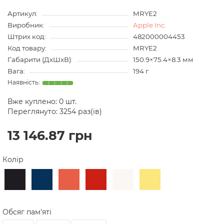
Артикул:
MRYE2
Виробник:
Apple Inc.
Штрих код:
482000004453
Код товару:
MRYE2
Габарити (ДхШхВ):
150.9×75.4×8.3 мм
Вага:
194 г
Вже куплено:
0
шт.
Переглянуто: 3254 раз(ів)
13 146.87 грн
Колір
Обсяг пам'яті