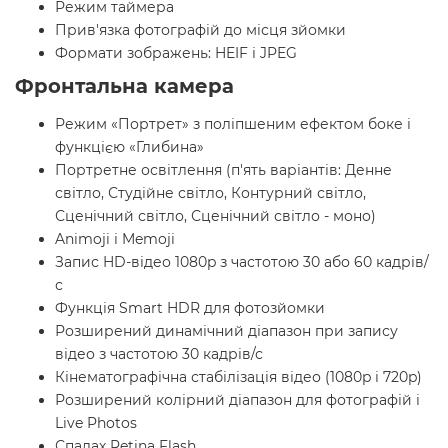
Режим таймера
Прив'язка фотографій до місця зйомки
Формати зображень: HEIF і JPEG
Фронтальна камера
Режим «Портрет» з поліпшеним ефектом боке і
функцією «Глибина»
Портретне освітлення (п'ять варіантів: Денне
світло, Студійне світло, Контурний світло,
Сценічний світло, Сценічний світло - моно)
Animoji і Memoji
Запис HD-відео 1080p з частотою 30 або 60 кадрів/
с
Функція Smart HDR для фотозйомки
Розширений динамічний діапазон при запису
відео з частотою 30 кадрів/с
Кінематографічна стабілізація відео (1080p і 720p)
Розширений колірний діапазон для фотографій і
Live Photos
Спалах Retina Flash