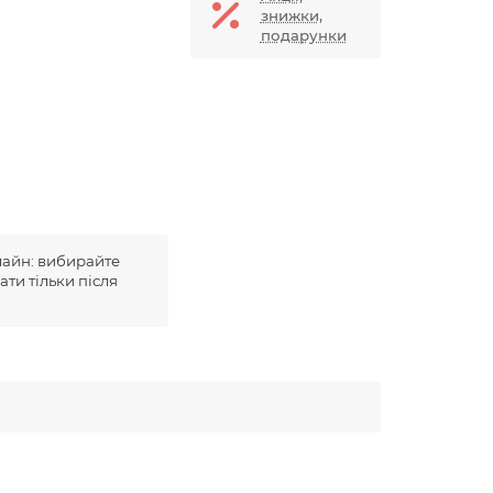
знижки,
подарунки
лайн: вибирайте
ати тільки після