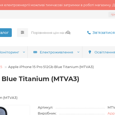
ня електроенергії можливі тимчасові затримки в роботі магазину. Д
гр
Зв'язатися
талог
оніторинг
Електроживлення
Освітленн
15
Apple iPhone 15 Pro 512Gb Blue Titanium (MTVA3)
b Blue Titanium (MTVA3)
um (MTVA3)
Артикул:
MT
Виробник:
Appl