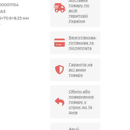
доставка
000011154
товару по
всій
VA3
території
6×70.6×8.25 мм
України
г
Безготівкова,
готівкова та
післяплата
Гарантія на
всі види
товару
Обмін або
повернення
товару у
строк до 14
днів
Акції,