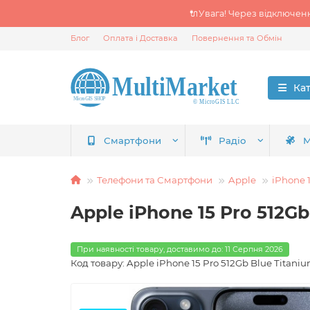
🔌Увага! Через відключен
Блог
Оплата і Доставка
Повернення та Обмін
Ка
Смартфони
Радіо
М
Телефони та Смартфони
Apple
iPhone 
Apple iPhone 15 Pro 512G
При наявності товару, доставимо до: 11 Серпня 2026
Код товару: Apple iPhone 15 Pro 512Gb Blue Titani