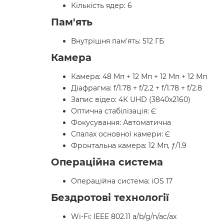
Кількість ядер: 6
Пам'ять
Внутрішня пам'ять: 512 ГБ
Камера
Камера: 48 Мп + 12 Мп + 12 Мп + 12 Мп
Діафрагма: f/1.78 + f/2.2 + f/1.78 + f/2.8
Запис відео: 4К UHD (3840x2160)
Оптична стабілізація: Є
Фокусування: Автоматична
Спалах основної камери: Є
Фронтальна камера: 12 Мп, ƒ/1.9
Операційна система
Операційна система: iOS 17
Бездротові технології
Wi-Fi: IEEE 802.11 a/b/g/n/ac/ax