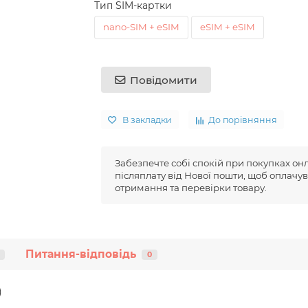
Тип SIM-картки
nano-SIM + eSIM
eSIM + eSIM
Повідомити
В закладки
До порівняння
Забезпечте собі спокій при покупках он
післяплату від Нової пошти, щоб оплачув
отримання та перевірки товару.
Питання-відповідь
0
)