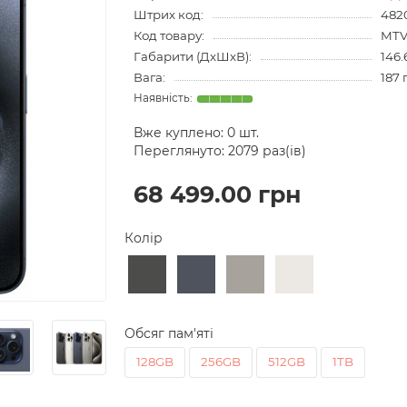
Штрих код:
482
Код товару:
MT
Габарити (ДхШхВ):
146.
Вага:
187 
Вже куплено:
0
шт.
Переглянуто: 2079 раз(ів)
68 499.00 грн
Колір
Обсяг пам'яті
128GB
256GB
512GB
1TB