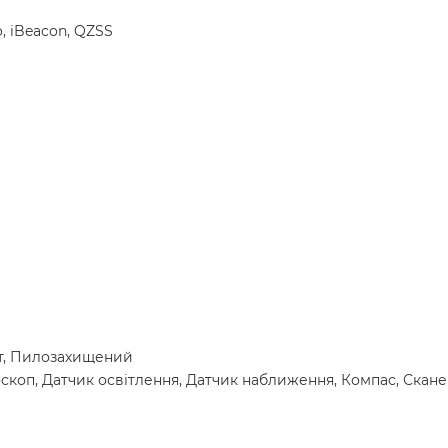
o, iBeacon, QZSS
ст, Пилозахищений
оскоп, Датчик освітлення, Датчик наближення, Компас, Скан