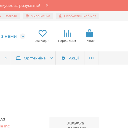
якуємо за розуміння!
н
Валюта
Українська
Особистий кабінет
 з нами
Закладки
Порівняння
Кошик
я
Оргтехніка
Акції
VA3
Швидка
e Inc.