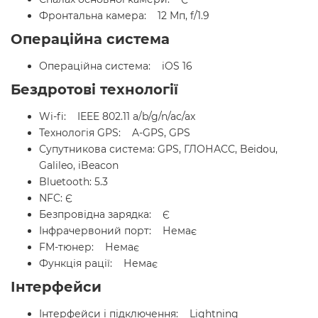
Фронтальна камера: 12 Мп, f/1.9
Операційна система
Операційна система: iOS 16
Бездротові технології
Wi-fi: IEEE 802.11 a/b/g/n/ac/ax
Технологія GPS: A-GPS, GPS
Супутникова система: GPS, ГЛОНАСС, Beidou,
Galileo, iBeacon
Bluetooth: 5.3
NFC: Є
Безпровідна зарядка: Є
Інфрачервоний порт: Немає
FM-тюнер: Немає
Функція рації: Немає
Інтерфейси
Інтерфейси і підключення: Lightning