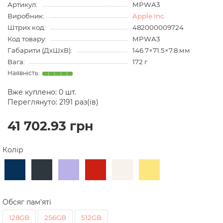
Артикул:
MPWA3
Виробник:
Apple Inc.
Штрих код:
482000009724
Код товару:
MPWA3
Габарити (ДхШхВ):
146.7×71.5×7.8 мм
Вага:
172 г
Вже куплено:
0
шт.
Переглянуто: 2191 раз(ів)
41 702.93 грн
Колір
Обсяг пам'яті
128GB
256GB
512GB