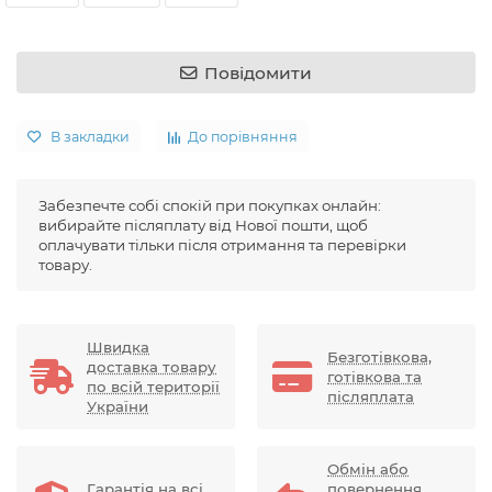
Повідомити
В закладки
До порівняння
Забезпечте собі спокій при покупках онлайн:
вибирайте післяплату від Нової пошти, щоб
оплачувати тільки після отримання та перевірки
товару.
Швидка
Безготівкова,
доставка товару
готівкова та
по всій території
післяплата
України
Обмін або
Гарантія на всі
повернення