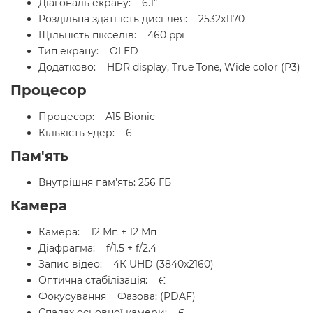
Діагональ екрану: 6.1"
Роздільна здатність дисплея: 2532x1170
Щільність пікселів: 460 ppi
Тип екрану: OLED
Додатково: HDR display, True Tone, Wide color (P3)
Процесор
Процесор: A15 Bionic
Кількість ядер: 6
Пам'ять
Внутрішня пам'ять: 256 ГБ
Камера
Камера: 12 Мп + 12 Мп
Діафрагма: f/1.5 + f/2.4
Запис відео: 4К UHD (3840x2160)
Оптична стабілізація: Є
Фокусування Фазова: (PDAF)
Спалах основної камери: Є