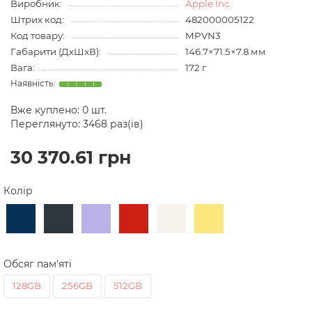
Виробник:
Apple Inc.
Штрих код:
482000005122
Код товару:
MPVN3
Габарити (ДхШхВ):
146.7×71.5×7.8 мм
Вага:
172 г
Вже куплено:
0
шт.
Переглянуто: 3468 раз(ів)
30 370.61 грн
Колір
Обсяг пам'яті
128GB
256GB
512GB