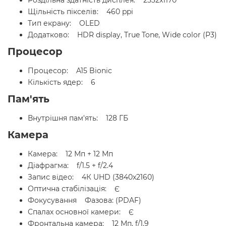
Роздільна здатність дисплея: 2532x1170
Щільність пікселів: 460 ppi
Тип екрану: OLED
Додатково: HDR display, True Tone, Wide color (P3)
Процесор
Процесор: A15 Bionic
Кількість ядер: 6
Пам'ять
Внутрішня пам'ять: 128 ГБ
Камера
Камера: 12 Мп + 12 Мп
Діафрагма: f/1.5 + f/2.4
Запис відео: 4К UHD (3840x2160)
Оптична стабілізація: Є
Фокусування Фазова: (PDAF)
Спалах основної камери: Є
Фронтальна камера: 12 Мп, f/1.9