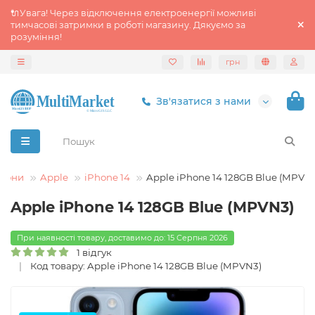
🔌Увага! Через відключення електроенергії можливі
тимчасові затримки в роботі магазину. Дякуємо за
розуміння!
грн
Зв'язатися з нами
тфони
Apple
iPhone 14
Apple iPhone 14 128GB Blue (MPVN
Apple iPhone 14 128GB Blue (MPVN3)
При наявності товару, доставимо до: 15 Серпня 2026
1 відгук
Код товару: Apple iPhone 14 128GB Blue (MPVN3)