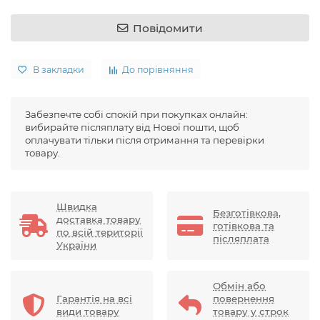
Повідомити
В закладки
До порівняння
Забезпечте собі спокій при покупках онлайн:
вибирайте післяплату від Нової пошти, щоб
оплачувати тільки після отримання та перевірки
товару.
Швидка
Безготівкова,
доставка товару
готівкова та
по всій території
післяплата
України
Обмін або
Гарантія на всі
повернення
види товару
товару у строк