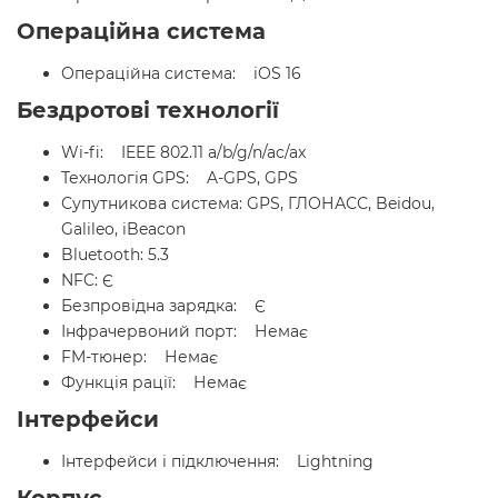
Операційна система
Операційна система: iOS 16
Бездротові технології
Wi-fi: IEEE 802.11 a/b/g/n/ac/ax
Технологія GPS: A-GPS, GPS
Супутникова система: GPS, ГЛОНАСС, Beidou,
Galileo, iBeacon
Bluetooth: 5.3
NFC: Є
Безпровідна зарядка: Є
Інфрачервоний порт: Немає
FM-тюнер: Немає
Функція рації: Немає
Інтерфейси
Інтерфейси і підключення: Lightning