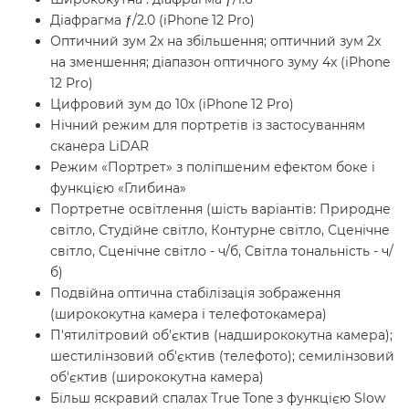
Діафрагма ƒ/2.0 (iPhone 12 Pro)
Оптичний зум 2x на збільшення; оптичний зум 2x
на зменшення; діапазон оптичного зуму 4x (iPhone
12 Pro)
Цифровий зум до 10x (iPhone 12 Pro)
Нічний режим для портретів із застосуванням
сканера LiDAR
Режим «Портрет» з поліпшеним ефектом боке і
функцією «Глибина»
Портретне освітлення (шість варіантів: Природне
світло, Студійне світло, Контурне світло, Сценічне
світло, Сценічне світло - ч/б, Світла тональність - ч/
б)
Подвійна оптична стабілізація зображення
(ширококутна камера і телефотокамера)
П'ятилітровий об'єктив (надширококутна камера);
шестилінзовий об'єктив (телефото); семилінзовий
об'єктив (ширококутна камера)
Більш яскравий спалах True Tone з функцією Slow