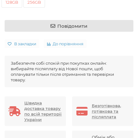
128GB
256GB
Повідомити
В закладки
До порівняння
Забезпечте собі спокій при покупках онлайн:
вибирайте післяплату від Нової пошти, щоб
оплачувати тільки після отримання та перевірки
товару.
Швидка
Безготівкова,
доставка товару
готівкова та
по всій території
післяплата
України
Обмін або