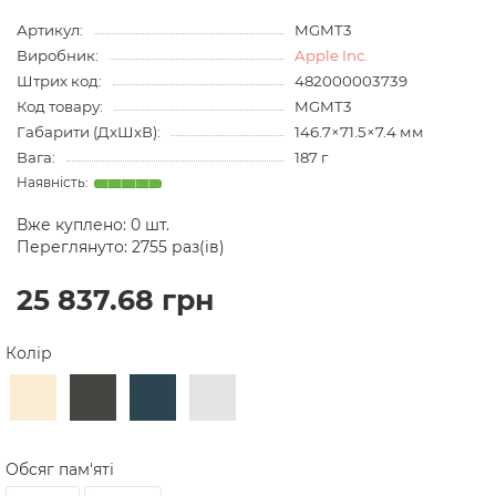
Артикул:
MGMT3
Виробник:
Apple Inc.
Штрих код:
482000003739
Код товару:
MGMT3
Габарити (ДхШхВ):
146.7×71.5×7.4 мм
Вага:
187 г
Вже куплено:
0
шт.
Переглянуто: 2755 раз(ів)
25 837.68 грн
Колір
Обсяг пам'яті