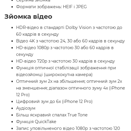
Серійна зйомка
Формати зображень: HEIF і JPEG
Зйомка відео
HDR-відео в стандарті Dolby Vision з частотою до
60 кадрів в секунду
Відео 4K з частотою 24, 30 або 60 кадрів в секунду
HD-відео 1080p з частотою 30 або 60 кадрів в
секунду
HD-відео 720p з частотою 30 кадрів в секунду
Функція оптичної стабілізації зображення при
відеозйомці (ширококутна камера)
Оптичний зум 2x на збільшення; оптичний зум 2x
на зменшення; діапазон оптичного зуму 4x (iPhone
12 Pro)
Цифровий зум до 6x (iPhone 12 Pro)
Аудіозум
Більш яскравий спалах True Tone
Функція QuickTake
Запис уповільненого відео 1080р з частотою 120