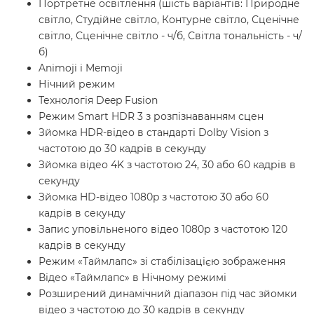
Портретне освітлення (шість варіантів: Природне
світло, Студійне світло, Контурне світло, Сценічне
світло, Сценічне світло - ч/б, Світла тональність - ч/
б)
Animoji і Memoji
Нічний режим
Технологія Deep Fusion
Режим Smart HDR 3 з розпізнаванням сцен
Зйомка HDR-відео в стандарті Dolby Vision з
частотою до 30 кадрів в секунду
Зйомка відео 4K з частотою 24, 30 або 60 кадрів в
секунду
Зйомка HD-відео 1080p з частотою 30 або 60
кадрів в секунду
Запис уповільненого відео 1080р з частотою 120
кадрів в секунду
Режим «Таймлапс» зі стабілізацією зображення
Відео «Таймлапс» в Нічному режимі
Розширений динамічний діапазон під час зйомки
відео з частотою до 30 кадрів в секунду