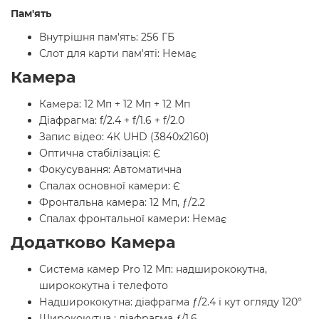
Пам'ять
Внутрішня пам'ять: 256 ГБ
Слот для карти пам'яті: Немає
Камера
Камера: 12 Мп + 12 Мп + 12 Мп
Діафрагма: f/2.4 + f/1.6 + f/2.0
Запис відео: 4К UHD (3840x2160)
Оптична стабілізація: Є
Фокусування: Автоматична
Спалах основної камери: Є
Фронтальна камера: 12 Мп, ƒ/2.2
Спалах фронтальної камери: Немає
Додатково Камера
Система камер Pro 12 Мп: надширококутна,
ширококутна і телефото
Надширококутна: діафрагма ƒ/2.4 і кут огляду 120°
Ширококутна : діафрагма ƒ/1.6