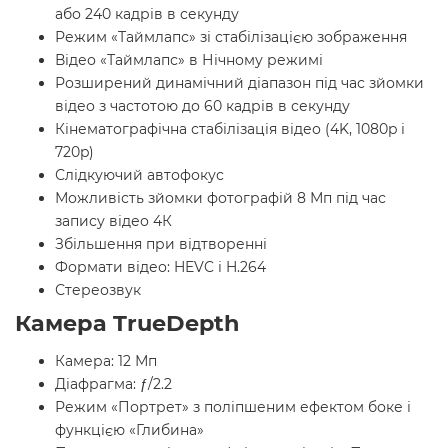
або 240 кадрів в секунду
Режим «Таймлапс» зі стабілізацією зображення
Відео «Таймлапс» в Нічному режимі
Розширений динамічний діапазон під час зйомки
відео з частотою до 60 кадрів в секунду
Кінематографічна стабілізація відео (4K, 1080p і
720p)
Слідкуючий автофокус
Можливість зйомки фотографій 8 Мп під час
запису відео 4К
Збільшення при відтворенні
Формати відео: HEVC і H.264
Стереозвук
Камера TrueDepth
Камера: 12 Мп
Діафрагма: ƒ/2.2
Режим «Портрет» з поліпшеним ефектом боке і
функцією «Глибина»