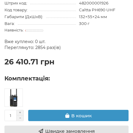
Штрих код:
482000001926
Код товару:
Caltta PH690 UHF
Габарити (ДхШхВ):
132×55×24 мм
Вага:
300 г
Вже куплено:
0
шт.
Переглянуто: 2854 раз(ів)
26 410.71 грн
Комплектація:
В кошик
Швидке замовлення