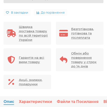
В закладки
До порівняння
Швидка
Безготівкова,
доставка товару
готівкова та
по всій території
післяплата
України
Обмін або
Гарантія на всі
повернення
види товару
товару у строк
до 14 днів
Акції, знижки,
подарунки
Опис
Характеристики
Файли та Посилання
В