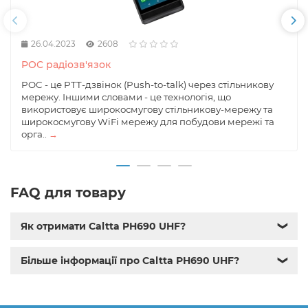
26.04.2023
2608
POC радіозв'язок
POC - це PTT-дзвінок (Push-to-talk) через стільникову
мережу. Іншими словами - це технологія, що
використовує широкосмугову стільникову-мережу та
широкосмугову WiFi мережу для побудови мережі та
орга..
→
FAQ для товару
Як отримати Caltta PH690 UHF?
❯
Більше інформації про Caltta PH690 UHF?
❯