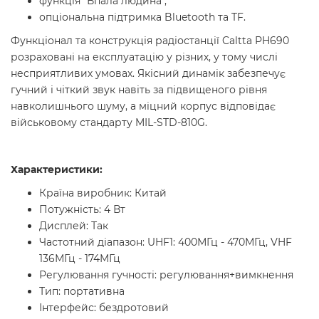
функція "Впала людина",
опціональна підтримка Bluetooth та TF.
Функціонал та конструкція радіостанції Caltta PH690
розраховані на експлуатацію у різних, у тому числі
несприятливих умовах. Якісний динамік забезпечує
гучний і чіткий звук навіть за підвищеного рівня
навколишнього шуму, а міцний корпус відповідає
військовому стандарту MIL-STD-810G.
Характеристики:
Країна виробник: Китай
Потужність: 4 Вт
Дисплей: Так
Частотний діапазон: UHF1: 400МГц - 470МГц, VHF
136МГц - 174МГц
Регулювання гучності: регулювання+вимкнення
Тип: портативна
Інтерфейс: бездротовий