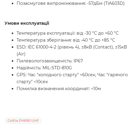
Позасмугове випромінювання: -57дБм (TIA603D)
Умови експлуатації
Температура експлуатації: від -30 °C до +60 °C
Температура зберігання: від -40 °C до +85 °C
ESD: IEC 61000-4-2 (рівень 4), ±8кВ (Contact), ±15кВ
(Air)
Пилевологозахищеність: IP67
Надійність: MIL-STD-810G
GPS: Час "холодного старту" <60сек, Час "гарячого
старту" <10сек
Помилка визначення координат: <10м
Caltta PH690 UHF