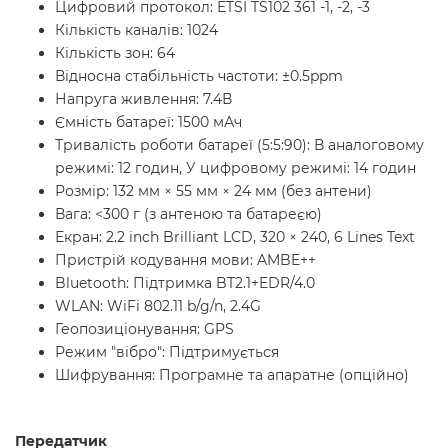
Цифровий протокол: ETSI TS102 361 -1, -2, -3
Кількість каналів: 1024
Кількість зон: 64
Відносна стабільність частоти: ±0.5ppm
Напруга живлення: 7.4В
Ємність батареї: 1500 мАч
Тривалість роботи батареї (5:5:90): В аналоговому
режимі: 12 годин, У цифровому режимі: 14 годин
Розмір: 132 мм × 55 мм × 24 мм (без антени)
Вага: <300 г (з антеною та батареєю)
Екран: 2.2 inch Brilliant LCD, 320 × 240, 6 Lines Text
Пристрій кодування мови: AMBE++
Bluetooth: Підтримка BT2.1+EDR/4.0
WLAN: WiFi 802.11 b/g/n, 2.4G
Геопозиціонування: GPS
Режим "вібро": Підтримується
Шифрування: Програмне та апаратне (опційно)
Передатчик