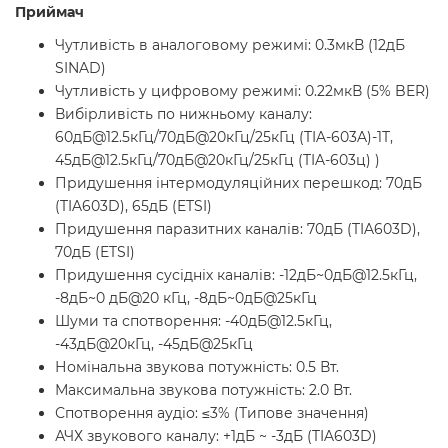
Приймач
Чутливість в аналоговому режимі: 0.3мкВ (12дБ
SINAD)
Чутливість у цифровому режимі: 0.22мкВ (5% BER)
Вибірливість по нижньому каналу:
60дБ@12.5кГц/70дБ@20кГц/25кГц (TIA-603A)-1T,
45дБ@12.5кГц/70дБ@20кГц/25кГц (TIA-603ц) )
Придушення інтермодуляційних перешкод: 70дБ
(TIA603D), 65дБ (ETSI)
Придушення паразитних каналів: 70дБ (TIA603D),
70дБ (ETSI)
Придушення сусідніх каналів: -12дБ~0дБ@12.5кГц,
-8дБ~0 дБ@20 кГц, -8дБ~0дБ@25кГц
Шуми та спотворення: -40дБ@12.5кГц,
-43дБ@20кГц, -45дБ@25кГц
Номінальна звукова потужність: 0.5 Вт.
Максимальна звукова потужність: 2.0 Вт.
Спотворення аудіо: ≤3% (Типове значення)
АЧХ звукового каналу: +1дБ ~ -3дБ (TIA603D)