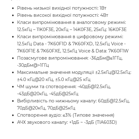
Рівень низької вихідної потужності: 1Вт
Рівень високої вихідної потужності: 4Вт
Класи випромінювання в аналоговому режимі:
12.5кГц – 11K0F3E, 20кГц – 14K0F3E, 25кГц: 16K0F3E
Класи випромінювання в цифровому режимі:
12.5кГц Data - 7K60F1D & 7K60FXD, 12.5кГц Voice -
7K60F1E & 7K60FXE, 12.5кГц Voice & Data: 7K60F1W
Позасмугове випромінювання: -36дБм@≤1ГГц,
-30дБм@>1ГГц
Максимальне значення модуляції ±2.5кГц@12.5кГц:
±4.0 кГц@20 кГц, ±5.0 кГц@25 кГц
ЧМ шуми та спотворення: -40дБ@12.5кГц,
-43дБ@20кГц, -45дБ@25кГц
Вибірливість по нижньому каналу: 60дБ@12.5кГц,
70дБ@20кГц, 70дБ@25кГц
Спотворення аудіо: ≤3% (Типове значення)
АЧХ звукового каналу: +1дБ ~ -3дБ (TIA603D)