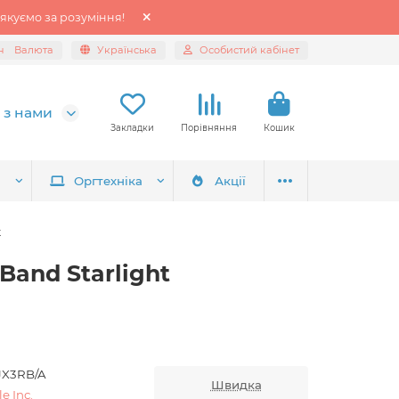
якуємо за розуміння!
н
Валюта
Українська
Особистий кабінет
 з нами
Закладки
Порівняння
Кошик
я
Оргтехніка
Акції
t
Band Starlight
X3RB/A
Швидка
e Inc.