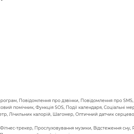
програм, Повідомлення про дзвінки, Повідомлення про SMS,
осовий помічник, Функція SOS, Події календаря, Соціальні ме
метр, Лічильник калорій, Шагомер, Оптичний датчик серцев
Фітнес-трекер, Прослуховування музики, Відстеження сну,