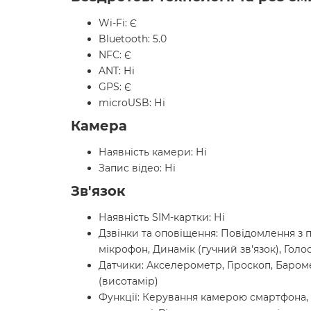
Wi-Fi: Є
Bluetooth: 5.0
NFC: Є
ANT: Ні
GPS: Є
microUSB: Ні
Камера
Наявність камери: Ні
Запис відео: Ні
Зв'язок
Наявність SIM-картки: Ні
Дзвінки та оповіщення: Повідомлення з 
мікрофон, Динамік (гучний зв'язок), Гол
Датчики: Акселерометр, Гіроскоп, Баро
(висотамір)
Функції: Керування камерою смартфона, 