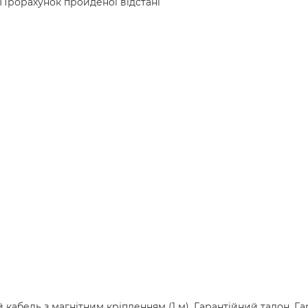
 Прорахунок пройденої відстані
кабель з магнітним кріпленням (1 м), Гарантійний талон, Га