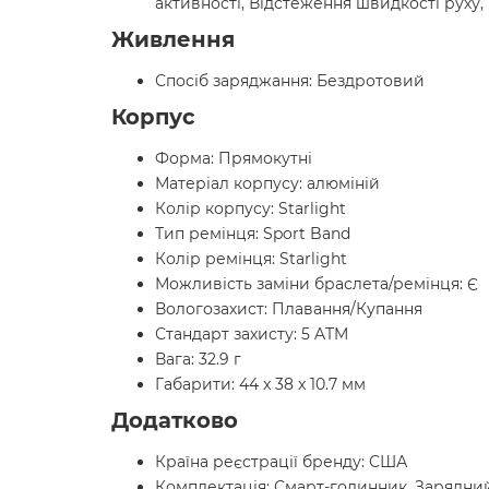
активності, Відстеження швидкості руху,
Живлення
Спосіб заряджання: Бездротовий
Корпус
Форма: Прямокутні
Матеріал корпусу: алюміній
Колір корпусу: Starlight
Тип ремінця: Sport Band
Колір ремінця: Starlight
Можливість заміни браслета/ремінця: Є
Вологозахист: Плавання/Купання
Стандарт захисту: 5 ATM
Вага: 32.9 г
Габарити: 44 x 38 x 10.7 мм
Додатково
Країна реєстрації бренду: США
Комплектація: Смарт-годинник, Зарядний 