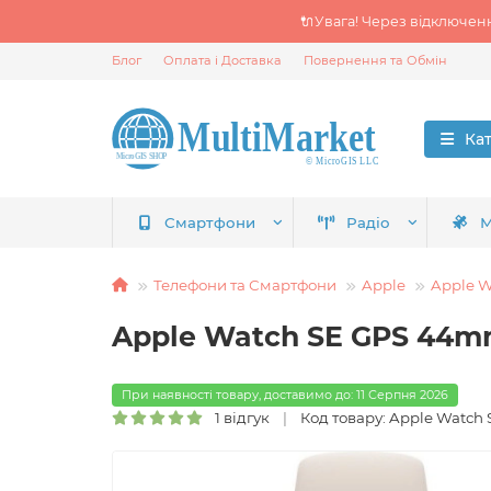
🔌Увага! Через відключен
Блог
Оплата і Доставка
Повернення та Обмін
Ка
Смартфони
Радіо
М
Телефони та Смартфони
Apple
Apple W
Apple Watch SE GPS 44mm 
При наявності товару, доставимо до: 11 Серпня 2026
1 відгук
Код товару: Apple Watch S