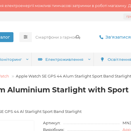
ня електроенергії можливі тимчасові затримки в роботі магазину. Д
гр
Зв'язатися
талог
оніторинг
Електроживлення
Освітленн
atch
Apple Watch SE GPS 44 Alum Starlight Sport Band Starligh
Aluminium Starlight with Sport 
E GPS 44 Al Starlight Sport Band Starlight
Артикул:
MNJ
Виробник:
Appl