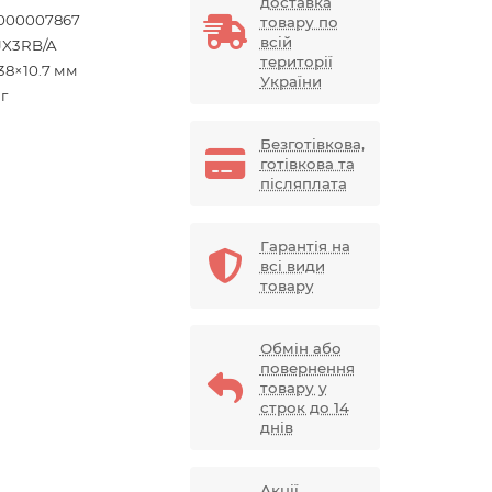
доставка
000007867
товару по
всій
X3RB/A
території
38×10.7 мм
України
 г
Безготівкова,
готівкова та
післяплата
Гарантія на
всі види
товару
Обмін або
повернення
товару у
строк до 14
днів
Акції,