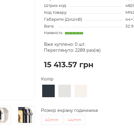
Штрих код:
482
Код товару:
MNJ
Габарити (ДхШхВ):
44×
Вага:
32.9
Вже куплено:
0
шт.
Переглянуто: 2289 раз(ів)
15 413.57 грн
Колір
Розмір екрану годинника
40mm
44mm