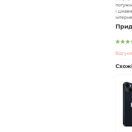
потужни
і цікав
інтерне
Прид
Відгуків
Схожі