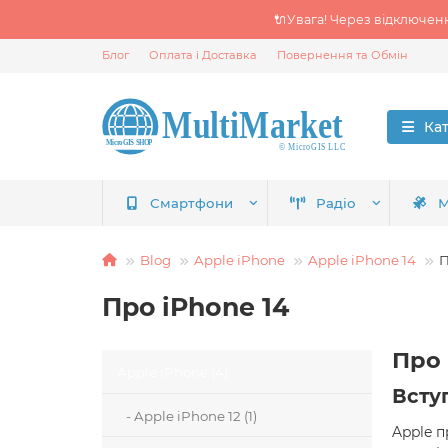
🔌Увага! Через відключен
Блог
Оплата і Доставка
Повернення та Обмін
Ка
Смартфони
Радіо
М
Blog
Apple iPhone
Apple iPhone 14
П
Про iPhone 14
Про 
Apple iPhone (4)
Всту
- Apple iPhone 12 (1)
Apple п