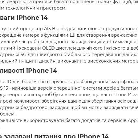
ня смартфона принесе багато поліпшень і нових функцій, я
им технологічним пристроєм.
ваги iPhone 14
тужний процесор A15 Bionic для виняткової продуктивності
окращена камера з функціями ШІ для створення вражаючих ф
ивалий час роботи від одного заряду завдяки оптимізації 
ликий і яскравий OLED-дисплей для чіткого і якісного відо
дтримка 5G для швидкого і стабільного передавання даних.
ильний і міцний дизайн, виконаний з високоякісних матеріа
ливості iPhone 14
ce ID для безпечного і зручного розблокування смартфона 
S 15 - найновіша версія операційної системи Apple з бага
одонепроникність, щоб бути впевненим, що ваш iPhone 14 з
рокі можливості зберігання даних для зберігання всіх ваши
дтримка бездротової зарядки, щоб ви могли заряджати свій 
абелем.
жливість використовувати багато додатків та сервісів Appl
.
о задавані питання про iPhone 14