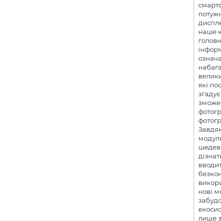
смарт
потуж
диспле
наше 
голов
інфор
означа
набага
велики
які по
згадує
зможе 
фотогр
фотогр
Завдя
модул
шедев
дізнат
вводит
безкон
викори
нові м
забудо
екосис
лише з