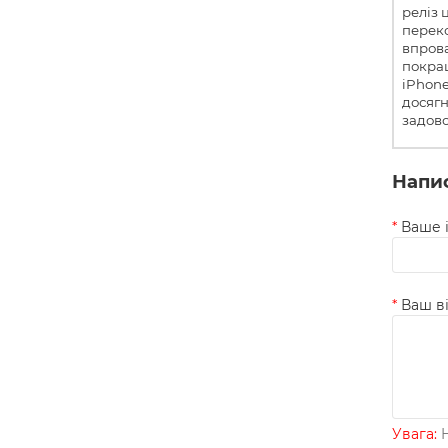
реліз 
перек
впрова
покращ
iPhon
досягн
задово
Напис
Ваше і
Ваш ві
Увага:
H