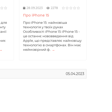
28.09.2023
2278
Про iPhone 15
 для
Про iPhone 15: найновіша
нту
технологія у твоїх руках
анії
Особливості iPhone 15 iPhone 15 -
це останнє нововведення від
них
Apple, що представляє найновішу
технологію в смартфонах. Він має
→
неймовірний ф..
→
05.04.2023