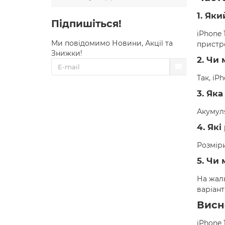
1. Як
Підпишіться!
iPhone 
Ми повідомимо Новини, Акції та
пристр
Знижки!
2. Чи
Так, iP
3. Як
Акумуля
4. Які
Розміри
5. Чи
На жаль
варіант
Висн
iPhone 