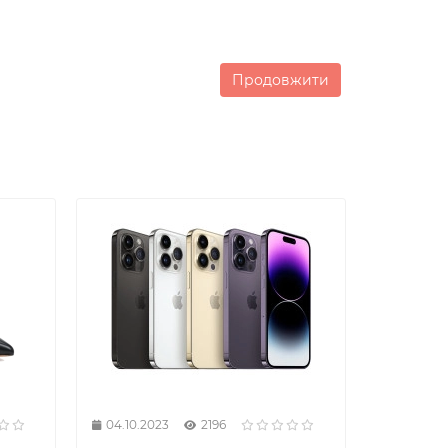
Продовжити
04.10.2023
2196
28.09.20