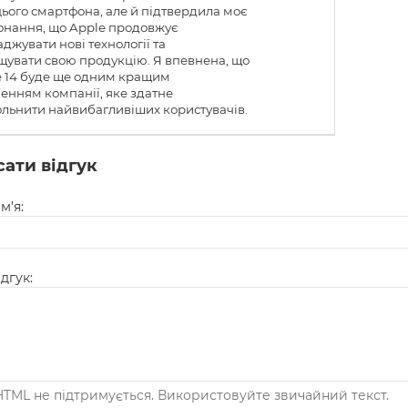
цього смартфона, але й підтвердила моє
онання, що Apple продовжує
джувати нові технології та
увати свою продукцію. Я впевнена, що
e 14 буде ще одним кращим
енням компанії, яке здатне
льнити найвибагливіших користувачів.
ати відгук
м’я:
дгук:
TML не підтримується. Використовуйте звичайний текст.