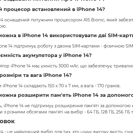
ий процесор встановлений в iPhone 14?
14 оснащений потужним процесором A15 Bionic, який забезп
ою.
 можна в iPhone 14 використовувати дві SIM-карт
hone 14 підтримує роботу з двома SIM-картами - фізичною SIM
а ємність акумулятора у iPhone 14?
тор iPhone 14 має ємність 3000 мАг, що забезпечує тривал
 розміри та вага iPhone 14?
 iPhone 14 складають 150 х 70 х 7 мм, а вага - 170 грамів.
 можна розширити пам'ять iPhone 14 за допомого
, iPhone 14 не підтримує розширення пам'яті за допомогою 
и з різними обсягами пам'яті на вибір - 64 ГБ, 128 ГБ, 256 ГБ т
овок
14 - це найкращий вибір для тих, хто цінує високу якість, суч