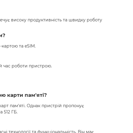
ечує високу продуктивність та швидку роботу
и?
-картою та eSIM.
ий час роботи пристрою.
ю карти пам'яті?
карт пам'яті. Однак пристрій пропонує
а 512 ГБ.
асні технології та функціональність. Він має