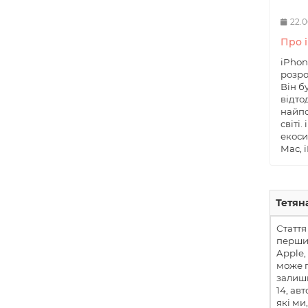
22.0
Про 
iPhon
розро
Він б
відто
найпо
світі
екоси
Mac, i
Тетян
Стаття
перших
Apple,
може п
залиш
14, авт
які ми