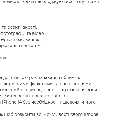
кі дозволять вам насолоджуватися потужним і
 та реактивності.
отографій та відео.
енергоспоживання.
браження контенту.
лів.
за допомогою розпізнавання обличчя.
тьма корисними функціями та поліпшеннями.
ахищений від випадкового потрапляння води.
х фотографій, відео та файлів.
iPhone 14 без необхідності підключати його
e, щоб розкрити всі можливості свого iPhone