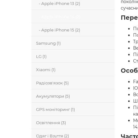
поколін
- Apple iPhone 13 (2)
сучасн
Пере
- Apple iPhone 14 (2)
По
- Apple iPhone 15 (2)
П
Тр
Samsung (1)
Ве
Пі
LG (1)
Ст
Особ
Xiaomi (1)
Fa
Радіозв'язок (5)
IO
В
Акумулятори (5)
Ши
Пі
GPS моніторинг (1)
к
Мо
Освітлення (3)
14
Част
Одяг і Взуття (2)