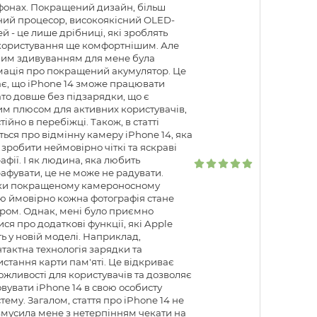
фонах. Покращений дизайн, більш
ний процесор, високоякісний OLED-
й - це лише дрібниці, які зроблять
користування ще комфортнішим. Але
ним здивуванням для мене була
мація про покращений акумулятор. Це
є, що iPhone 14 зможе працювати
то довше без підзарядки, що є
м плюсом для активних користувачів,
стійно в перебіжці. Також, в статті
ться про відмінну камеру iPhone 14, яка
зробити неймовірно чіткі та яскраві
афії. І як людина, яка любить
афувати, це не може не радувати.
ки покращеному камероносному
ю ймовірно кожна фотографія стане
ром. Однак, мені було приємно
ися про додаткові функції, які Apple
ь у новій моделі. Наприклад,
тактна технологія зарядки та
стання карти пам'яті. Це відкриває
ожливості для користувачів та дозволяє
вувати iPhone 14 в свою особисту
тему. Загалом, стаття про iPhone 14 не
мусила мене з нетерпінням чекати на