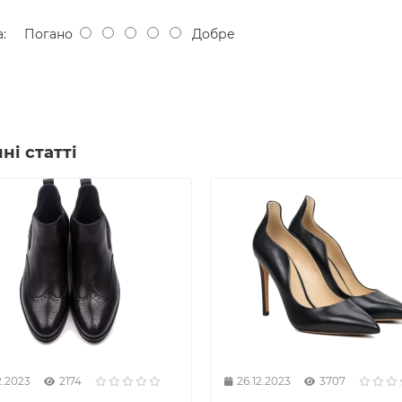
:
Погано
Добре
ні статті
2.2023
2174
26.12.2023
3707