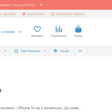
якуємо за розуміння!
н
Валюта
Українська
Особистий кабінет
 з нами
Закладки
Порівняння
Кошик
я
Оргтехніка
Акції
х
оями, і iPhone 14 не є винятком. Це нове