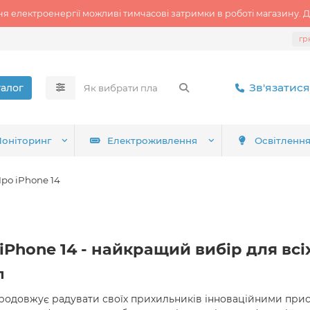
ня електроенергії можливі тимчасові затримки в роботі магазину. Д
гр
Зв'язатися
талог
оніторинг
Електроживлення
Освітленн
ро iPhone 14
iPhone 14 - найкращий вибір для всі
п
родовжує радувати своїх прихильників інноваційними пристр