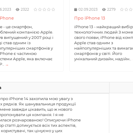
6.2023
2322
02.09.2023
2279
iPhone
Про iPhone 13
e - це смартфон,
iPhone 13 - найкращий вибір
блений компанією Apple.
технологічних людей З моме
ув випущений у 2007 році і
свого появи, iPhone від комп
ді став одним із
Apple став одним з
пулярніших смартфонів у
найпопулярніших та вимага
. iPhone є частиною
смартфонів у світі. Його
стеми Apple, яка включає
унікальний дизайн, надійн..
P..
→
а
 про iPhone 14 захопила мою увагу з
 рядків. Як шанувальниця продукції
 мене завжди цікавить, що ж нового
ропонувати ця компанія. І я не
илася розчарованою! Описуючи iPhone
ор статті дотикується всіх тих аспектів,
, користувачі, так цінуємо у цих