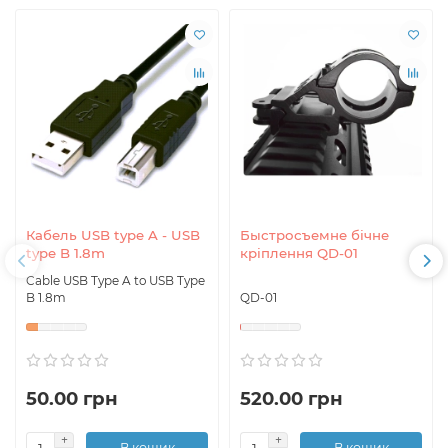
Кабель USB type A - USB
Быстросъемне бічне
type B 1.8m
кріплення QD-01
Cable USB Type A to USB Type
B 1.8m
QD-01
50.00 грн
520.00 грн
В кошик
В кошик