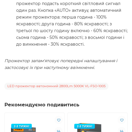
прожектор подасть короткий світловий сигнал
один раз. Кнопка «AUTO» активує автоматичний
режим прожектора: перша година - 100%
яскравості; друга година - 80% яскравості; з
третьої по шосту годину включно - 60% яскравості;
сьома година - 50% яскравості; з восьмої години і
до вимкнення - 30% яскравості.
Прожектор запам'ятовує попередні налаштування і
застосовує їх при наступному ввімкненні.
LED прожектор автономний 2800Lm 5000K VL-FSO-1005
Рекомендуємо подивитись
2-3 ТИЖНІ
2-3 ТИЖНІ