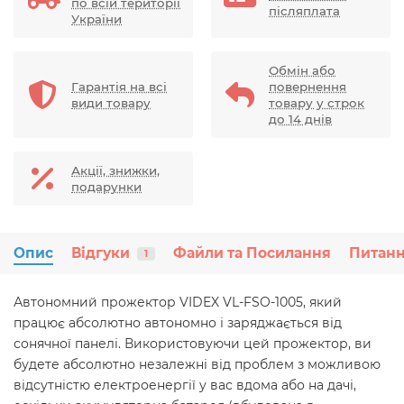
по всій території
післяплата
України
Обмін або
Гарантія на всі
повернення
види товару
товару у строк
до 14 днів
Акції, знижки,
подарунки
Опис
Відгуки
Файли та Посилання
Питанн
1
Автономний прожектор VIDEX VL-FSO-1005, який
працює абсолютно автономно і заряджається від
сонячної панелі. Використовуючи цей прожектор, ви
будете абсолютно незалежні від проблем з можливою
відсутністю електроенергії у вас вдома або на дачі,