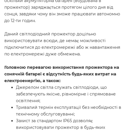
оскільки акумуляторна батарея (вбудована в
прожектор) заряджається протягом цілого дня від
сонця, завдяки чому він зможе працювати автономно
до 12-ти годин.
Даний світлодіодний прожектор доцільно
використовувати всюди, де немає можливості
підключитися до електромережі або ж навантаження
по електромережі дуже обмежена.
Головною перевагою використання прожектора на
сонячній батареї є відсутність будь-яких витрат на
електроенергію, а також:
Джерелом світла служать світлодіоди, що
забезпечують якісне, рівномірне і спрямоване
освітлення;
Тривалий термін експлуатації без необхідності в
технічному обслуговуванні;
Захист за стандартом IP65 дозволяє
використовувати прожектор в будь-яких