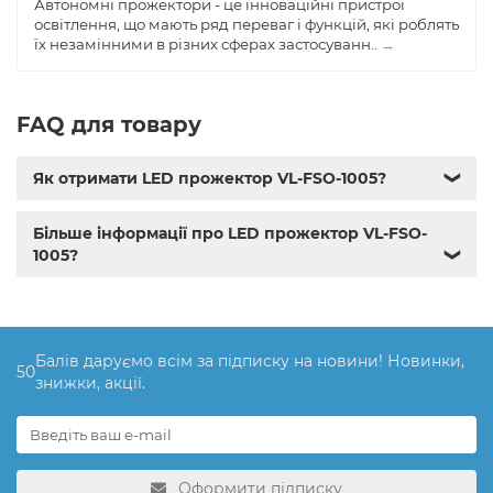
Автономні прожектори - це інноваційні пристрої
освітлення, що мають ряд переваг і функцій, які роблять
їх незамінними в різних сферах застосуванн..
→
FAQ для товару
Як отримати LED прожектор VL-FSO-1005?
❯
Більше інформації про LED прожектор VL-FSO-
1005?
❯
Балів даруємо всім за підписку на новини! Новинки,
50
знижки, акції.
Оформити підписку