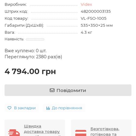
Виробник:
Videx
Штрих код:
482000003135
Код товару:
VL-FSO-1005
Габарити (ДхШхВ):
535×350×25 мм
Вага:
4.3 кг
Вже куплено:
0
шт.
Переглянуто: 2380 раз(ів)
4 794.00 грн
Повідомити
В закладки
До порівняння
Швидка
Безготівкова,
доставка товару
готівкова та