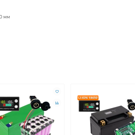
80 мм
LI-ION 18650