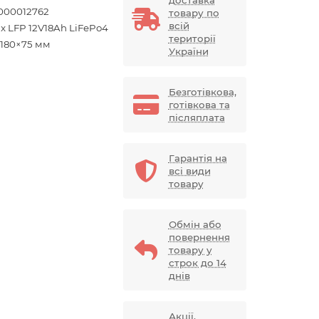
доставка
000012762
товару по
всій
ix LFP 12V18Ah LiFePo4
території
×180×75 мм
України
Безготівкова,
готівкова та
післяплата
Гарантія на
всі види
товару
Обмін або
повернення
товару у
строк до 14
днів
Акції,