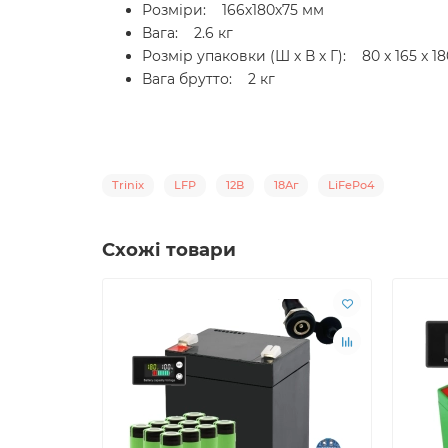
Розміри: 166х180х75 мм
Вага: 2.6 кг
Розмір упаковки (Ш х В х Г): 80 x 165 x 1
Вага брутто: 2 кг
Trinix
LFP
12В
18Аг
LiFePo4
Схожі товари