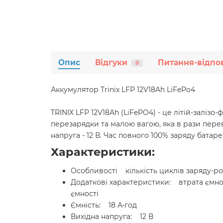
Опис
Відгуки
Питання-відпо
0
Аккумулятор Trinix LFP 12V18Ah LiFePo4
TRINIX LFP 12V18Ah (LiFePO4) - це літій-залі
перезарядки та малою вагою, яка в рази перев
напруга - 12 В. Час повного 100% заряду батареї
Характеристики:
Особливості кількість циклів заряду-ро
Додаткові характеристики: втрата ємност
ємності
Ємність: 18 А•год
Вихідна напруга: 12 В