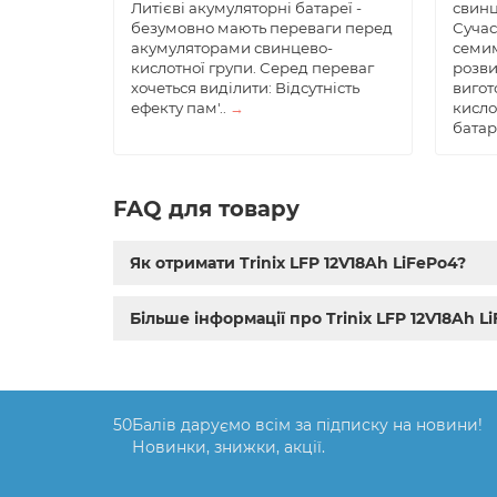
Литієві акумуляторні батареї -
свинц
безумовно мають переваги перед
Сучас
акумуляторами свинцево-
семим
кислотної групи. Серед переваг
розви
хочеться виділити: Відсутність
вигот
ефекту пам'..
→
кисло
батар
FAQ для товару
Як отримати Trinix LFP 12V18Ah LiFePo4?
Більше інформації про Trinix LFP 12V18Ah L
50
Балів даруємо всім за підписку на новини!
Новинки, знижки, акції.