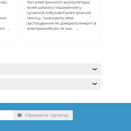
 час
тип електричного акумулятора,
який широко поширений у
сучасній побутовій електронній
нні
техніці і знаходить своє
застосування як джерело енергії в
го..
→
електромобілях та нак..
→
❯
❯
Оформити підписку