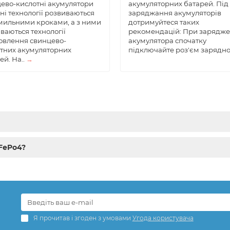
ево-кислотні акумулятори
акумуляторних батарей. Під
ні технології розвиваються
заряджання акумуляторів
ильними кроками, а з ними
дотримуйтеся таких
ваються технології
рекомендацій: При зарядже
овлення свинцево-
акумулятора спочатку
тних акумуляторних
підключайте роз'єм зарядно
ей. На..
→
iFePo4?
Я прочитав і згоден з умовами
Угода користувача