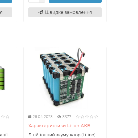
я
Швидке замовлення
Ш
26.04.2023
3377
Характеристики Li-Ion АКБ
ації
Літій-іонний акумулятор (Li-ion) -