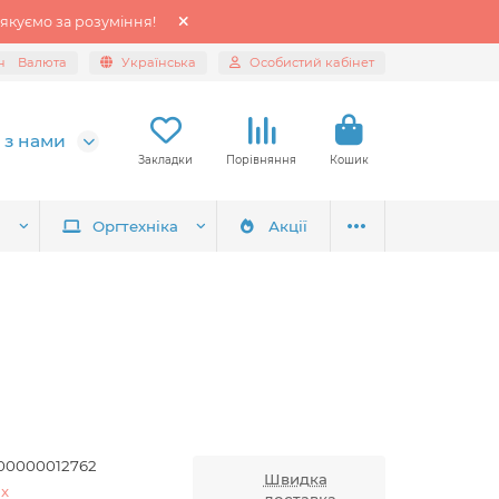
якуємо за розуміння!
н
Валюта
Українська
Особистий кабінет
 з нами
Закладки
Порівняння
Кошик
я
Оргтехніка
Акції
00000012762
Швидка
ix