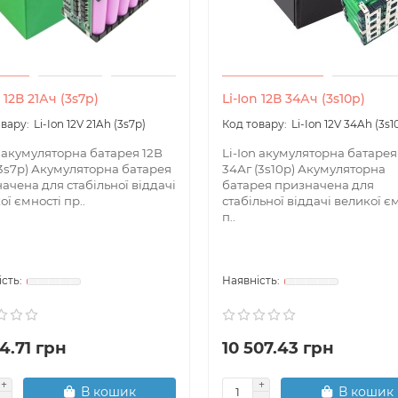
n 12В 21Ач (3s7p)
Li-Ion 12В 34Ач (3s10p)
Li-Ion 12V 21Ah (3s7p)
Li-Ion 12V 34Ah (3s1
n акумуляторна батарея 12В
Li-Ion акумуляторна батарея
(3s7p) Акумуляторна батарея
34Аг (3s10p) Акумуляторна
ачена для стабільної віддачі
батарея призначена для
ої ємності пр..
стабільної віддачі великої є
п..
4.71 грн
10 507.43 грн
В кошик
В кошик