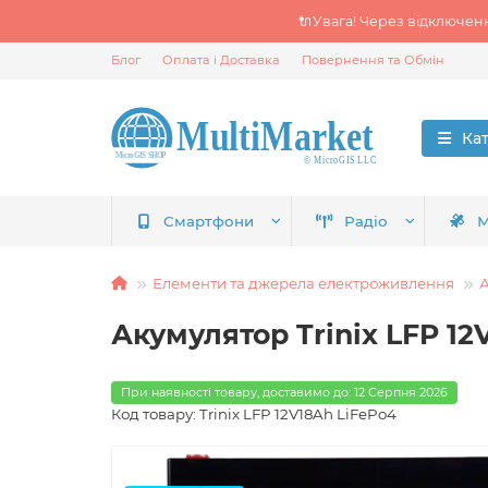
🔌Увага! Через відключен
Блог
Оплата і Доставка
Повернення та Обмін
Ка
Смартфони
Радіо
М
Елементи та джерела електроживлення
Акумулятор Trinix LFP 12
При наявності товару, доставимо до: 12 Серпня 2026
Код товару: Trinix LFP 12V18Ah LiFePo4