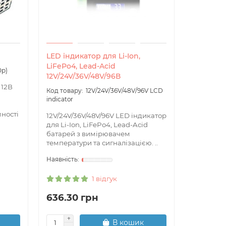
LED індикатор для Li-Ion,
LCD інди
LiFePo4, Lead-Acid
LiFePo4,
0p)
12V/24V/36V/48V/96В
12В/24В/
 12В
12V/24V/36V/48V/96V LCD
indicator
indicator
мності
12V/24V/36V/48V/96V LED індикатор
12V/24V/3
для Li-Ion, LiFePo4, Lead-Acid
для Lithi
батарей з вимірювачем
Специфік
температури та сигналізацією. ..
пристрою:
1 відгук
636.30 грн
576.66
В кошик