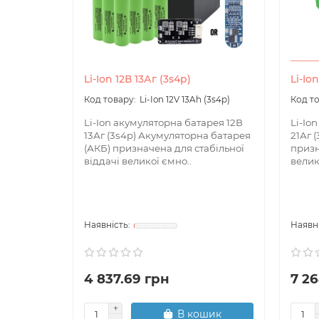
Li-Ion 12В 13Аг (3s4p)
Li-Io
Li-Ion 12V 13Ah (3s4p)
Li-Ion акумуляторна батарея 12В
Li-Io
13Аг (3s4p) Акумуляторна батарея
21Аг 
(АКБ) призначена для стабільної
призн
віддачі великої ємно..
велик
4 837.69 грн
7 26
В кошик