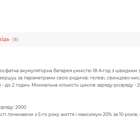
відь
0
зо-фосфатна акумуляторна батарея ємністю 18 А•год з швидки
ершує за параметрами своїх родичів: гелеві, свинцево-кисло
 - до 2 годин. Мінімальна кількість циклів заряду-розряду - 2
зряду: 2000
і починаючи з 5-го року життя і максимум 20% за 10 років;