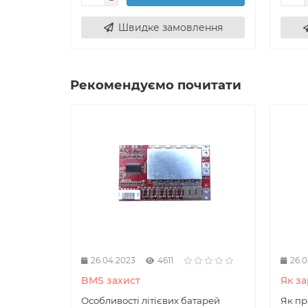
Швидке замовлення
Рекомендуємо почитати
26.04.2023
4611
26.0
BMS захист
Як з
Особливості літієвих батарей
Як пр