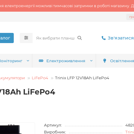
ня електроенергії можливі тимчасові затримки в роботі магазину. Д
гр
Зв'язатися
талог
оніторинг
Електроживлення
Освітленн
Акумулятори
LiFePo4
Trinix LFP 12V18Ah LiFePo4
V18Ah LiFePo4
Артикул:
482
Виробник:
Trin