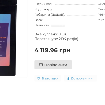
Штрих код:
482
Код товару:
Trin
Габарити (ДхШхВ):
166
Вага:
2 кг
Вже куплено:
0
шт.
Переглянуто: 2194 раз(ів)
4 119.96 грн
Повідомити
В закладки
До порівняння