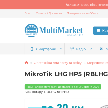
🔌Увага! Через відключен
Блог
Оплата і Доставка
Повернення та Обмін
Ка
Смартфони
Радіо
М
Оргтехніка для дому та офісу
Мережеве о
MikroTik LHG HP5 (RBLHG
При наявності товару, доставимо до: 12 Серпня 2026
Код товару: RBLHG-5HPnD