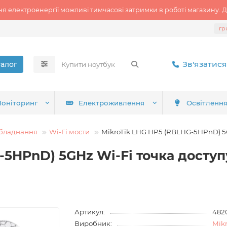
ня електроенергії можливі тимчасові затримки в роботі магазину. Д
гр
Зв'язатися
талог
оніторинг
Електроживлення
Освітленн
бладнання
Wi-Fi мости
MikroTik LHG HP5 (RBLHG-5HPnD) 5G
-5HPnD) 5GHz Wi-Fi точка доступ
Артикул:
482
Виробник:
Mikr