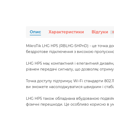
Опис
Характеристики
Відгуки
0
MikroTik LHG HP5 (RBLHG-5HPnD) - це точка дос
бездротове підключення з високою пропускно
LHG HP5 має компактний і елегантний дизайн,
рівнем передачі сигналу, що дозволяє отримув
Точка доступу підтримує Wi-Fi стандарти 802.1
ви зможете насолоджуватися швидким і стабіль
LHG HP5 також обладнана вбудованою подвійн
фізичні перешкоди. Це особливо корисно в ум