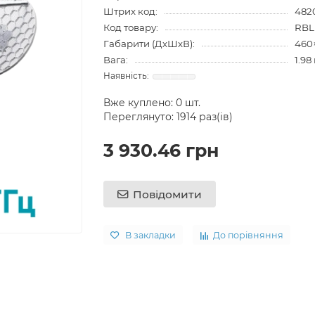
Штрих код:
482
Код товару:
RBL
Габарити (ДхШхВ):
460
Вага:
1.98
Вже куплено:
0
шт.
Переглянуто: 1914 раз(ів)
3 930.46 грн
Повідомити
В закладки
До порівняння