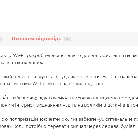
Питання-відповідь
0
тупу Wi-Fi, розроблена спеціально для використання на част
ю здатністю даних.
 який легко вписується в будь-яке оточення. Вона оснаще
ати сильний Wi-Fi сигнал на великі відстані.
1 a/n і забезпечує підключення з високою швидкістю передачі
ним інтернет-з'єднанням навіть на великій відстані від точ
ою поляризаційною антеною, яка забезпечує оптимальне по
овах, коли потрібно передати сигнал через дерева, будівлі