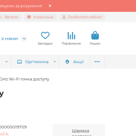
якуємо за розуміння!
н
Валюта
Українська
Особистий кабінет
 з нами
Закладки
Порівняння
Кошик
я
Оргтехніка
Акції
Hz Wi-Fi точка доступу
у
00000019709
Швидка
oTik