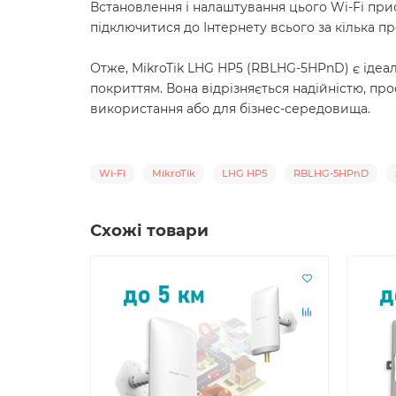
Встановлення і налаштування цього Wi-Fi при
підключитися до Інтернету всього за кілька пр
Отже, MikroTik LHG HP5 (RBLHG-5HPnD) є іде
покриттям. Вона відрізняється надійністю, пр
використання або для бізнес-середовища.
Wi-Fi
MikroTik
LHG HP5
RBLHG-5HPnD
Схожі товари