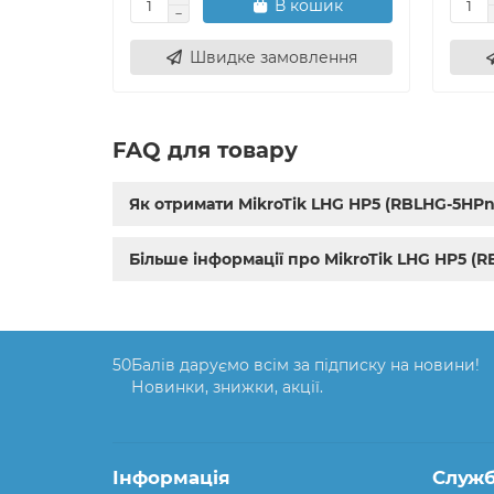
В кошик
Швидке замовлення
FAQ для товару
Як отримати MikroTik LHG HP5 (RBLHG-5HPn
Більше інформації про MikroTik LHG HP5 (
50
Балів даруємо всім за підписку на новини!
Новинки, знижки, акції.
Інформація
Служб