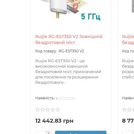
Ruijie RG-EST350 V2 Зовнішній
Ruiji
бездротовий міст
бездр
RG-EST350 V2
Ruijie RG-EST350 V2 - це
Ruiji
високоякісний зовнішній
бездр
бездротовий міст, призначений
розро
для посилення та розширення
стабі
бездротового ..
12 442.83 грн
8 77