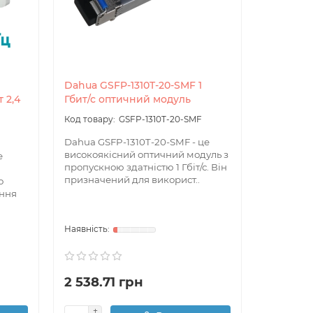
Dahua GSFP-1310T-20-SMF 1
Dahua GS
 2,4
Гбит/с оптичний модуль
Гбит/с о
GSFP-1310T-20-SMF
Dahua GSFP-1310T-20-SMF - це
Dahua GS
високоякісний оптичний модуль з
оптичний
е
пропускною здатністю 1 Гбіт/с. Він
здатністю
призначений для використ..
компаніє
о
ення
2 538.71 грн
2 538.7