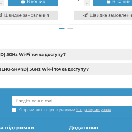
В кошик
В кошик
Швидке замовлення
Швидке замовленн
D) 5GHz Wi-Fi точка доступу?
RBLHG-5HPnD) 5GHz Wi-Fi точка доступу?
Я прочитав і згоден з умовами
Угода користувача
а підтримки
Додатково