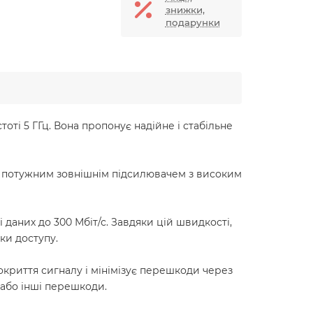
знижки,
подарунки
оті 5 ГГц. Вона пропонує надійне і стабільне
на потужним зовнішнім підсилювачем з високим
 даних до 300 Мбіт/с. Завдяки цій швидкості,
ки доступу.
криття сигналу і мінімізує перешкоди через
 або інші перешкоди.