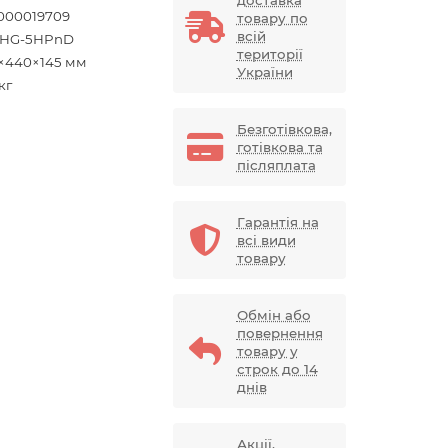
доставка
000019709
товару по
всій
HG-5HPnD
території
×440×145 мм
України
 кг
Безготівкова,
готівкова та
післяплата
Гарантія на
всі види
товару
Обмін або
повернення
товару у
строк до 14
днів
Акції,