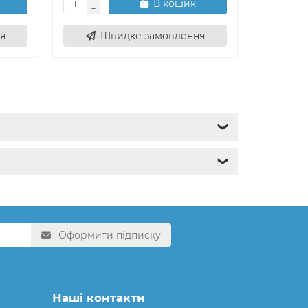
В кошик
я
Швидке замовлення
Ш
❯
❯
Оформити підписку
Наші контакти