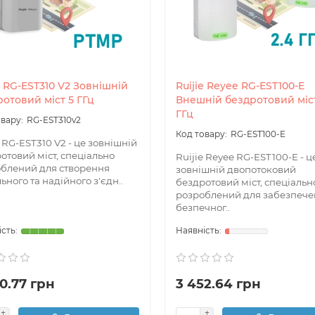
e RG-EST310 V2 Зовнішній
Ruijie Reyee RG-EST100-E
отовий міст 5 ГГц
Внешній бездротовий міст
ГГц
RG-EST310v2
RG-EST100-E
e RG-EST310 V2 - це зовнішній
отовий міст, спеціально
Ruijie Reyee RG-EST100-E - ц
блений для створення
зовнішній двопотоковий
льного та надійного з'єдн..
бездротовий міст, спеціальн
розроблений для забезпеч
безпечног..
0.77 грн
3 452.64 грн