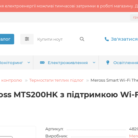
ня електроенергії можливі тимчасові затримки в роботі магазину. Д
гр
Зв'язатися
талог
оніторинг
Електроживлення
Освітленн
а контролю
Термостати теплих підлог
Meross Smart Wi-Fi T
oss MTS200HK з підтримкою Wi-F
Артикул:
482
Виробник:
Mer