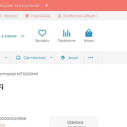
якуємо за розуміння!
н
Валюта
Українська
Особистий кабінет
 з нами
Закладки
Порівняння
Кошик
я
Оргтехніка
Акції
hermostat MTS200HK
i
00000020958
Швидка
oss