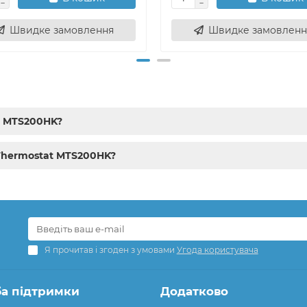
Швидке замовлення
Швидке замовленн
t MTS200HK?
 Thermostat MTS200HK?
Я прочитав і згоден з умовами
Угода користувача
а підтримки
Додатково