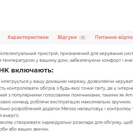
Характеристики
Відгуки
Питання-відпо
0
 інтелектуальний пристрій, призначений для керування сис
я температурою у вашому домі, забезпечуючи комфорт і ене
0HK включають:
ко інтегрується у вашу домашню мережу, дозволяючи керув
ь контролювати обігрів з будь-якої точки світу, де є інтерне
сний з популярними голосовими помічниками, такими як Amaz
ових команд, роблячи експлуатацію максимально зручною.
ціально розроблений додаток Meross налаштовує і контролює
 енергії.
воляє створювати індивідуальні розклади для обігріву, щоб
оби або ваших звичок.