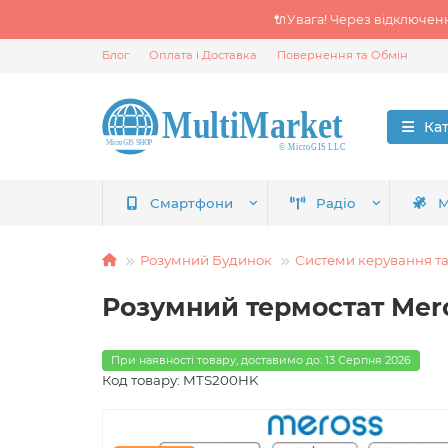
🔌Увага! Через відключен
Блог
Оплата і Доставка
Повернення та Обмін
Ка
Смартфони
Радіо
М
Розумний Будинок
Системи керування т
Розумний термостат Mer
При наявності товару, доставимо до: 13 Серпня 2026
Код товару: MTS200HK