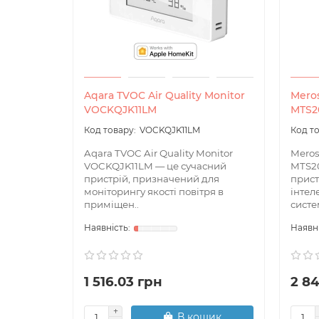
Aqara TVOC Air Quality Monitor
Meros
VOCKQJK11LM
MTS2
VOCKQJK11LM
Aqara TVOC Air Quality Monitor
Meros
VOCKQJK11LM — це сучасний
MTS2
пристрій, призначений для
прист
моніторингу якості повітря в
інтел
приміщен..
систе
1 516.03 грн
2 8
В кошик