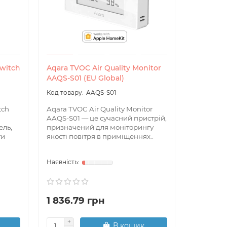
Switch
Aqara TVOC Air Quality Monitor
Aqara Ca
AAQS-S01 (EU Global)
AAQS-S01
Aqara Ca
це інтел
tch
Aqara TVOC Air Quality Monitor
відеоспо
AAQS-S01 — це сучасний пристрій,
пропонує 
ель,
призначений для моніторингу
зображенн
ти
якості повітря в приміщеннях..
1 836.79 грн
2 465.
В кошик