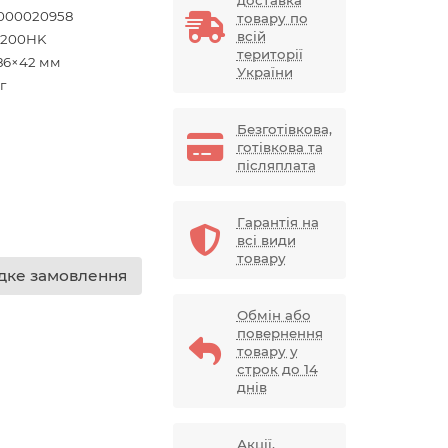
доставка
000020958
товару по
всій
200HK
території
86×42 мм
України
г
Безготівкова,
готівкова та
післяплата
Гарантія на
всі види
товару
ке замовлення
Обмін або
повернення
товару у
строк до 14
днів
Акції,