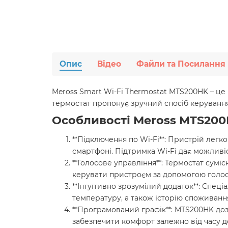
Опис
Відео
Файли та Посилання
Meross Smart Wi-Fi Thermostat MTS200HK – це
термостат пропонує зручний спосіб керуванн
Особливості Meross MTS20
**Підключення по Wi-Fi**: Пристрій лег
смартфоні. Підтримка Wi-Fi дає можливіст
**Голосове управління**: Термостат сумі
керувати пристроєм за допомогою голос
**Інтуїтивно зрозумілий додаток**: Спе
температуру, а також історію споживання
**Програмований графік**: MTS200HK доз
забезпечити комфорт залежно від часу д