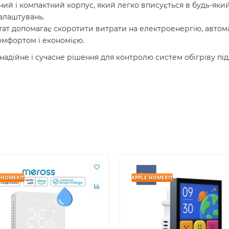
ний і компактний корпус, який легко вписується в будь-яки
налаштувань.
тат допомагає скоротити витрати на електроенергію, авто
омфортом і економією.
надійне і сучасне рішення для контролю систем обігріву під
 HOMEKIT
APPLE HOMEKIT