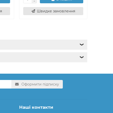
я
Швидке замовлення
Ш
❯
❯
Оформити підписку
Наші контакти