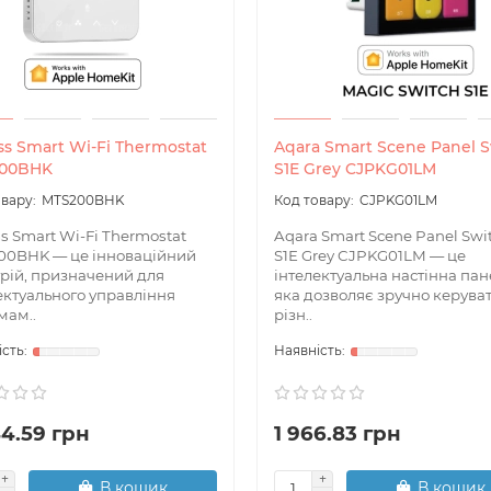
s Smart Wi-Fi Thermostat
Aqara Smart Scene Panel 
00BHK
S1E Grey CJPKG01LM
MTS200BHK
CJPKG01LM
s Smart Wi-Fi Thermostat
Aqara Smart Scene Panel Swi
00BHK — це інноваційний
S1E Grey CJPKG01LM — це
рій, призначений для
інтелектуальна настінна пан
ектуального управління
яка дозволяє зручно керува
мам..
різн..
44.59 грн
1 966.83 грн
В кошик
В кошик