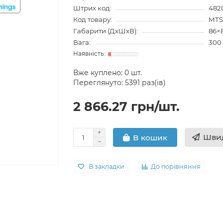
Штрих код:
482
Код товару:
MTS
Габарити (ДхШхВ):
86×
Вага:
300 
Вже куплено:
0
шт.
Переглянуто: 5391 раз(ів)
2 866.27 грн/шт.
Швид
В кошик
В закладки
До порівняння