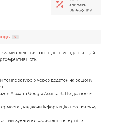
знижки,
подарунки
відь
0
темами електричного підігріву підлоги. Цей
ргоефективність.
ати температурою через додаток на вашому
т.
on Alexa та Google Assistant. Це дозволяє
 термостат, надаючи інформацію про поточну
 оптимізувати використання енергії та