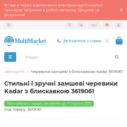
🔌Увага! Через відключення електроенергії можливі
тимчасові затримки в роботі магазину. Дякуємо за
розуміння!
грн
Зв'язатися з нами
имове взуття
Черевики замшеві з блискавкою Kadar 3619061
Стильні і зручні замшеві черевики
Kadar з блискавкою 3619061
При наявності товару, доставимо до: 11 Серпня 2026
Код товару: 3619061