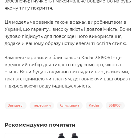
забезпечує гнучкість і максимальне водіємство на будь-
якому типу покриття.
Ця модель черевиків також вражає виробництвом в
Україні, що гарантує високу якість і довговічність. Вони
чудово підійдуть для повсякденного використання,
додаючи вашому образу нотку елегантності та стилю.
Замшеві черевики з блискавкою Kadar 3619061 - це
відмінний вибір для тих, хто цінує комфорт, якість і
стиль. Вони будуть відмінно виглядати як з джинсами,
так і зі спідницею чи платтям, доповнюючи ваш образ і
підкреслюючи вашу індивідуальність.
Замшеві
черевики
блискавка
Kadar
3619061
Рекомендуємо почитати