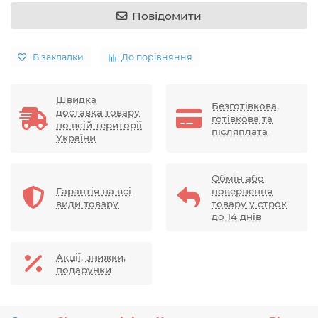
Повідомити
В закладки
До порівняння
Швидка
Безготівкова,
доставка товару
готівкова та
по всій території
післяплата
України
Обмін або
Гарантія на всі
повернення
види товару
товару у строк
до 14 днів
Акції, знижки,
подарунки