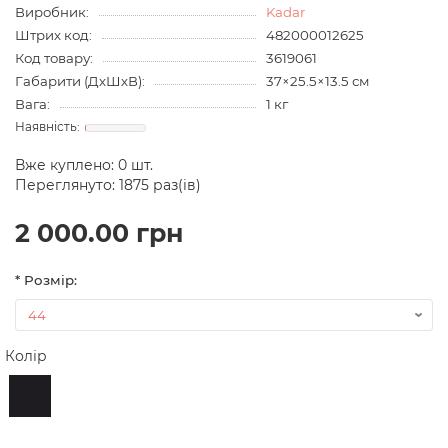
Виробник:
Kadar
Штрих код:
482000012625
Код товару:
3619061
Габарити (ДхШхВ):
37×25.5×13.5 см
Вага:
1 кг
Вже куплено:
0
шт.
Переглянуто: 1875 раз(ів)
2 000.00 грн
* Розмір:
Колір