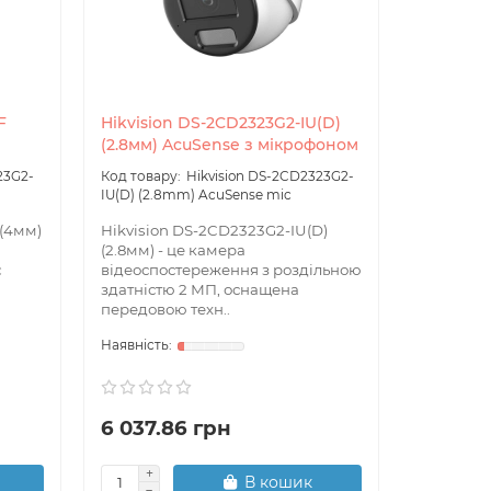
F
Hikvision DS-2CD2323G2-IU(D)
Hikvisio
(2.8мм) AcuSense з мікрофоном
(2.8 мм)
23G2-
Hikvision DS-2CD2323G2-
IU(D) (2.8mm) AcuSense mic
IW(W) (2.
 (4мм)
Hikvision DS-2CD2323G2-IU(D)
Hikvisio
(2.8мм) - це камера
(2.8 мм) 
є
відеоспостереження з роздільною
високого
здатністю 2 МП, оснащена
підтримк
передовою техн..
Вона о..
6 037.86 грн
3 930.
В кошик