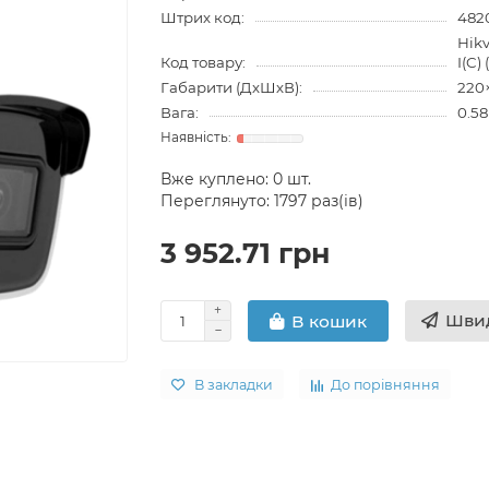
Штрих код:
482
Hik
Код товару:
I(C)
Габарити (ДхШхВ):
220
Вага:
0.58
Вже куплено:
0
шт.
Переглянуто: 1797 раз(ів)
3 952.71 грн
Швид
В кошик
В закладки
До порівняння