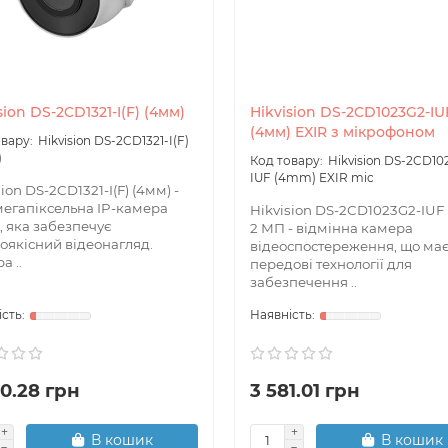
sion DS-2CD1321-I(F) (4мм)
Hikvision DS-2CD1023G2-IU
(4мм) EXIR з мікрофоном
Hikvision DS-2CD1321-I(F)
)
Hikvision DS-2CD10
IUF (4mm) EXIR mic
ion DS-2CD1321-I(F) (4мм) -
мегапіксельна IP-камера
Hikvision DS-2CD1023G2-IUF
t, яка забезпечує
2 МП - відмінна камера
оякісний відеонагляд.
відеоспостереження, що ма
а ..
передові технології для
забезпечення ..
0.28 грн
3 581.01 грн
В кошик
В кошик