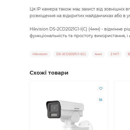
Ця IP камера також має захист від зовнішніх в
розміщення на відкритих майданчиках або в ум
Hikvision DS-2CD2021G1-I(C) (4мм) - відмінне 
функціональність та простоту використання, і
Hikvision
DS-2CD2021G1-I(C)
4мм
2 МП
B
Схожі товари