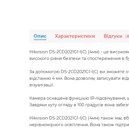
Опис
Характеристики
Відгуки
0
Hikvision DS-2CD2021G1-I(C) (4мм) - це висок
високого рівня безпеки та спостереження в б
За допомогою DS-2CD2021G1-I(C) ви зможете от
відстанню 4 мм. Вона дозволяє записувати віде
візуалізації.
Камера оснащена функцією IR-підсвічування, щ
Завдяки куту огляду в 100 градусів вона забе
Hikvision DS-2CD2021G1-I(C) (4мм) також має 
нерівномірного освітлення. Вона також підтри