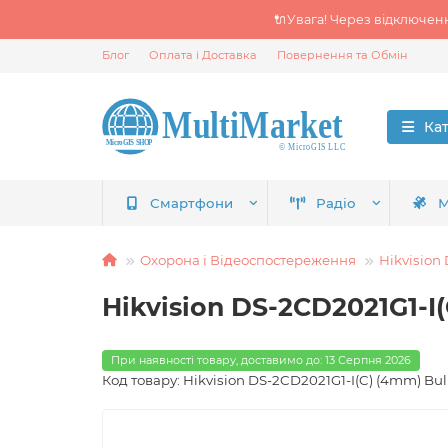
🔌Увага! Через відключен
Блог
Оплата і Доставка
Повернення та Обмін
Ка
Смартфони
Радіо
М
Охорона і Відеоспостереження
Hikvision 
Hikvision DS-2CD2021G1-I(
При наявності товару, доставимо до: 13 Серпня 2026
Код товару: Hikvision DS-2CD2021G1-I(C) (4mm) Bul