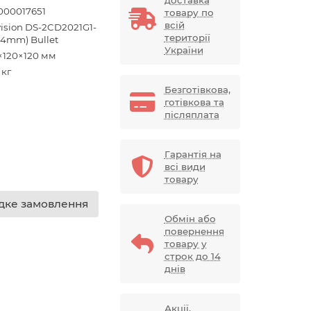
доставка
000017651
товару по
всій
vision DS-2CD2021G1-
території
 (4mm) Bullet
України
×120×120 мм
 кг
Безготівкова,
готівкова та
післяплата
Гарантія на
всі види
товару
ке замовлення
Обмін або
повернення
товару у
строк до 14
днів
Акції,