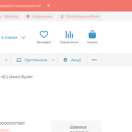
якуємо за розуміння!
н
Валюта
Українська
Особистий кабінет
 з нами
Закладки
Порівняння
Кошик
я
Оргтехніка
Акції
I(C) (4мм) Булет
00000017651
Швидка
ision