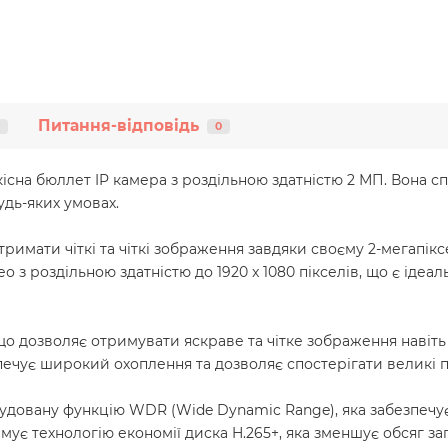
Питання-відповідь
0
оякісна бюллет IP камера з роздільною здатністю 2 МП. Вона
удь-яких умовах.
римати чіткі та чіткі зображення завдяки своєму 2-мегапік
о з роздільною здатністю до 1920 x 1080 пікселів, що є ідеа
о дозволяє отримувати яскраве та чітке зображення навіть в
зпечує широкий охоплення та дозволяє спостерігати великі 
вбудовану функцію WDR (Wide Dynamic Range), яка забезпечує
мує технологію економії диска H.265+, яка зменшує обсяг зап