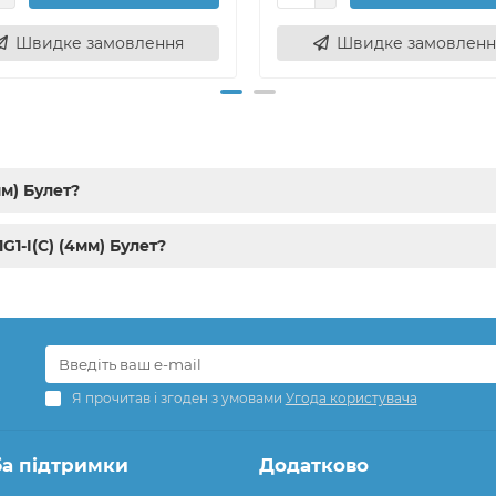
Швидке замовлення
Швидке замовленн
мм) Булет?
G1-I(C) (4мм) Булет?
Я прочитав і згоден з умовами
Угода користувача
а підтримки
Додатково