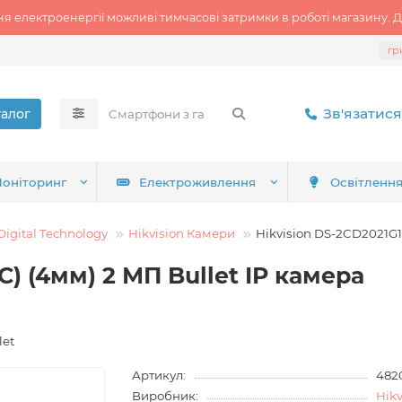
ня електроенергії можливі тимчасові затримки в роботі магазину. Д
гр
Зв'язатися
талог
оніторинг
Електроживлення
Освітленн
Digital Technology
Hikvision Камери
Hikvision DS-2CD2021G1-
C) (4мм) 2 МП Bullet IP камера
let
Артикул:
482
Виробник:
Hikv