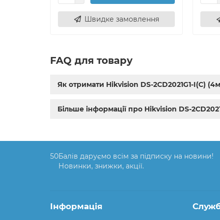
Швидке замовлення
FAQ для товару
Як отримати Hikvision DS-2CD2021G1-I(C) (4
Більше інформації про Hikvision DS-2CD2021
50
Балів даруємо всім за підписку на новини!
Новинки, знижки, акції.
Інформація
Служб