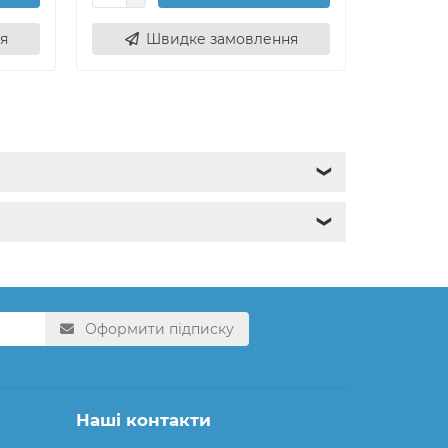
я
Швидке замовлення
Ш
❯
❯
Оформити підписку
Наші контакти