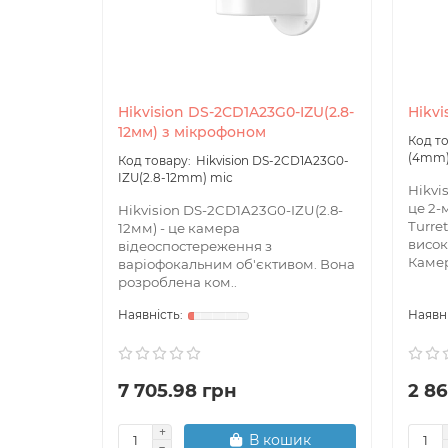
Hikvision DS-2CD1A23G0-IZU(2.8-
Hikvi
12мм) з мікрофоном
(4mm
Hikvision DS-2CD1A23G0-
IZU(2.8-12mm) mic
Hikvis
це 2-
Hikvision DS-2CD1A23G0-IZU(2.8-
Turre
12мм) - це камера
висок
відеоспостереження з
Камер
варіофокальним об'єктивом. Вона
розроблена ком..
7 705.98 грн
2 86
В кошик