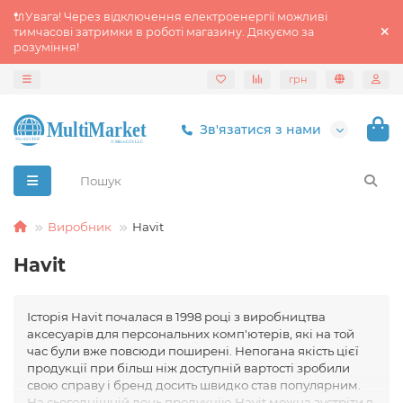
🔌Увага! Через відключення електроенергії можливі
тимчасові затримки в роботі магазину. Дякуємо за
розуміння!
грн
Зв'язатися з нами
Виробник
Havit
Havit
Історія Havit почалася в 1998 році з виробництва
аксесуарів для персональних комп'ютерів, які на той
час були вже повсюди поширені. Непогана якість цієї
продукції при більш ніж доступній вартості зробили
свою справу і бренд досить швидко став популярним.
На сьогоднішній день продукцію Havit можна зустріти в