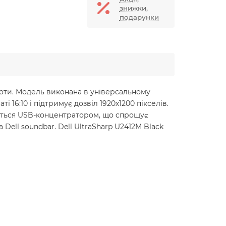
знижки,
подарунки
оботи. Модель виконана в універсальному
і 16:10 і підтримує дозвіл 1920х1200 пікселів.
щується USB-концентратором, що спрощує
Dell soundbar. Dell UltraSharp U2412M Black