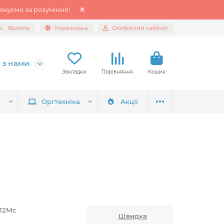
якуємо за розуміння!
н
Валюта
Українська
Особистий кабінет
 з нами
Закладки
Порівняння
Кошик
я
Оргтехніка
Акції
12Mc
Швидка