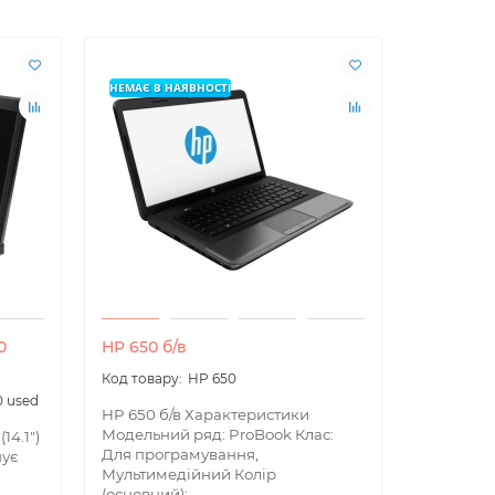
НЕМАЄ В НАЯВНОСТІ
0
HP 650 б/в
Netis WF
HP 650
0 used
HP 650 б/в Характеристики
Netis WF
Модельний ряд: ProBook Клас:
дротовий
14.1")
Для програмування,
для мере
нує
Мультимедійний Колір
Прилад су
(основний): ..