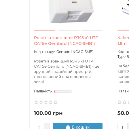
Розетка зовнішня RJ45 x1 UTP
Кабел
CAT5e Gembird (NCAC-SMB1)
1.8m
Gembird NCAC-SMB1
Type B
Розетка зовнішня RJ45 x1 UTP
Кабел
CAT5e Gembird (NCAC-SMB1) - це
1.8m 
зручний і надійний пристрій,
конек
призначений для створення
конек
зовні..
100.00 грн
50.
В кошик