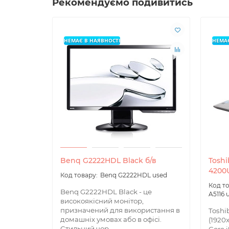
Рекомендуємо подивитись
НЕМАЄ В НАЯВНОСТІ
НЕМАЄ
Benq G2222HDL Black б/в
Toshi
4200U
Benq G2222HDL used
Benq G2222HDL Black - це
A5116 
високоякісний монітор,
призначений для використання в
Toshib
домашніх умовах або в офісі.
(1920x
Стильний чор..