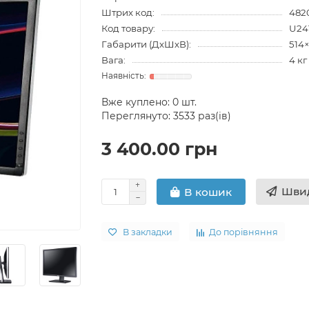
Штрих код:
482
Код товару:
U24
Габарити (ДхШхВ):
514
Вага:
4 кг
Вже куплено:
0
шт.
Переглянуто: 3533 раз(ів)
3 400.00 грн
Швид
В кошик
В закладки
До порівняння