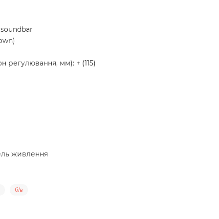
 soundbar
own)
н регулювання, мм): + (115)
бель живлення
б/в