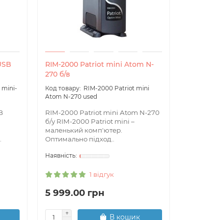
USB
RIM-2000 Patriot mini Atom N-
Cisco WS
270 б/в
 mini-
RIM-2000 Patriot mini
Комутатор
Atom N-270 used
серії є л
фіксован
B
RIM-2000 Patriot mini Atom N-270
портами F
б/у RIM-2000 Patriot mini –
маленький комп'ютер.
.
Оптимально підход..
1 відгук
5 999.00 грн
8 400.
В кошик