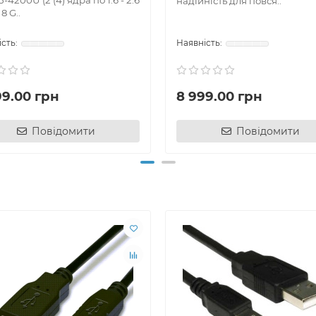
5-4200U (2 (4) ядра по 1.6 - 2.6
надійність для повся..
 8 G..
99.00 грн
8 999.00 грн
Повідомити
Повідомити