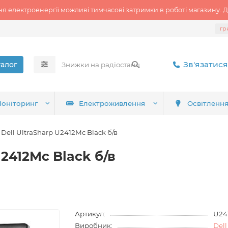
ня електроенергії можливі тимчасові затримки в роботі магазину. Д
гр
Зв'язатися
талог
оніторинг
Електроживлення
Освітленн
Dell UltraSharp U2412Mc Black б/в
U2412Mc Black б/в
Артикул:
U24
Виробник:
Dell