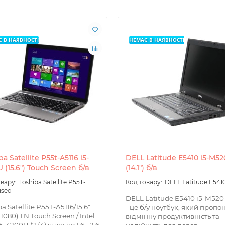
 В НАЯВНОСТІ
НЕМАЄ В НАЯВНОСТІ
ba Satellite P55t-A5116 i5-
DELL Latitude E5410 i5-M52
 (15.6") Touch Screen б/в
(14.1") б/в
Toshiba Satellite P55T-
DELL Latitude E541
used
DELL Latitude E5410 i5-M520 (
a Satellite P55T-A5116/15.6"
- це б/у ноутбук, який пропо
1080) TN Touch Screen / Intel
відмінну продуктивність та