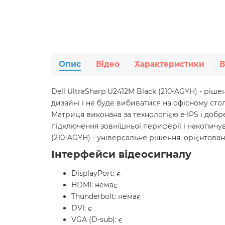
Опис
Відео
Характеристики
В
Dell UltraSharp U2412M Black (210-AGYH) - рі
дизайні і не буде вибиватися на офісному столі
Матриця виконана за технологією e-IPS і доб
підключення зовнішньої периферії і накопичува
(210-AGYH) - універсальне рішення, орієнтов
Інтерфейси відеосигналу
DisplayPort: є
HDMI: немає
Thunderbolt: немає
DVI: є
VGA (D-sub): є