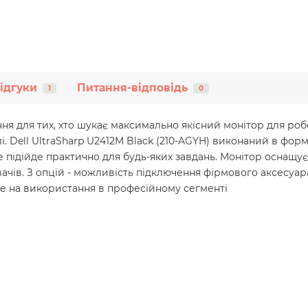
ідгуки
Питання-відповідь
1
0
шення для тих, хто шукає максимально якісний монітор для р
. Dell UltraSharp U2412M Black (210-AGYH) виконаний в формат
ре підійде практично для будь-яких завдань. Монітор осна
чів. З опцій - можливість підключення фірмового аксесуара 
ане на використання в професійному сегменті