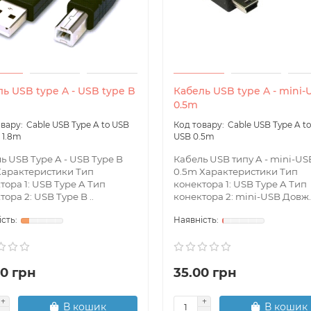
ь USB type A - USB type B
Кабель USB type A - mini-
0.5m
Cable USB Type A to USB
Cable USB Type A to
 1.8m
USB 0.5m
ь USB Type A - USB Type B
Кабель USB типу A - mini-US
Характеристики Тип
0.5m Характеристики Тип
тора 1: USB Type A Тип
конектора 1: USB Type A Тип
тора 2: USB Type B ..
конектора 2: mini-USB Довж.
00 грн
35.00 грн
В кошик
В кошик