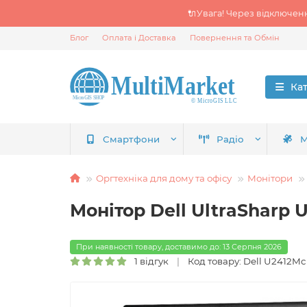
🔌Увага! Через відключен
Блог
Оплата і Доставка
Повернення та Обмін
Ка
Смартфони
Радіо
М
Оргтехніка для дому та офісу
Монітори
Монітор Dell UltraSharp 
При наявності товару, доставимо до: 13 Серпня 2026
1 відгук
Код товару: Dell U2412Mc