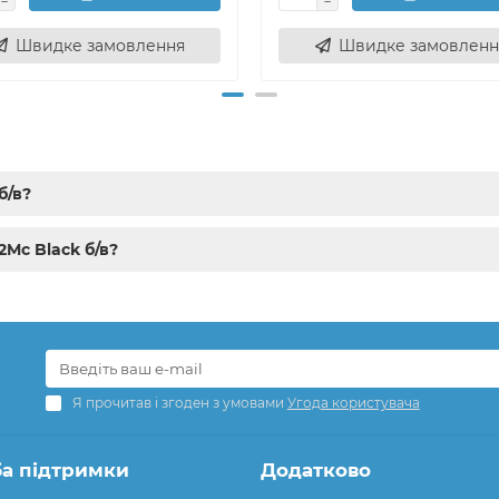
Швидке замовлення
Швидке замовленн
б/в?
2Mc Black б/в?
Я прочитав і згоден з умовами
Угода користувача
а підтримки
Додатково