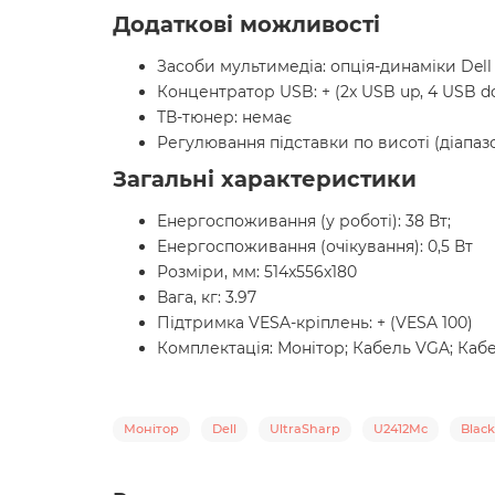
Додаткові можливості
Засоби мультимедіа: опція-динаміки Dell
Концентратор USB: + (2x USB up, 4 USB d
ТВ-тюнер: немає
Регулювання підставки по висоті (діапазо
Загальні характеристики
Енергоспоживання (у роботі): 38 Вт;
Енергоспоживання (очікування): 0,5 Вт
Розміри, мм: 514x556x180
Вага, кг: 3.97
Підтримка VESA-кріплень: + (VESA 100)
Комплектація: Монітор; Кабель VGA; Ка
Монітор
Dell
UltraSharp
U2412Mc
Black