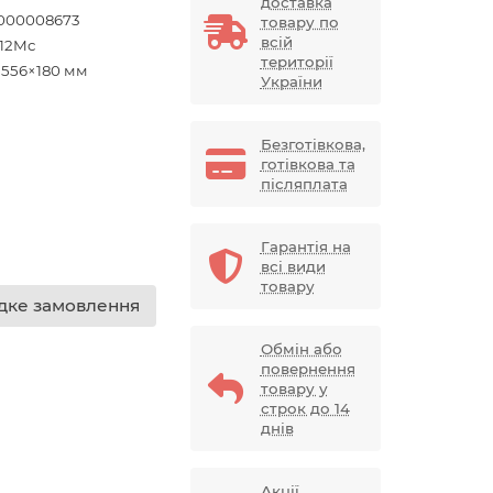
доставка
000008673
товару по
всій
12Mc
території
×556×180 мм
України
Безготівкова,
готівкова та
післяплата
Гарантія на
всі види
товару
ке замовлення
Обмін або
повернення
товару у
строк до 14
днів
Акції,