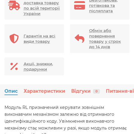
Безготівкова,
доставка товару
готівкова та
по всій території
післяплата
України
Обмін або
Гарантія на всі
повернення
види товару
товару у строк
до 14 днів
Акції, знижки,
подарунки
Опис
Характеристики
Відгуки
Питання-в
0
Модуль RL призначений керувати зовнішнім
виконавчим механізмом залежно від отриманого
ідентифікаційного коду. Увімкнення виконавчого
механізму стає можливим у разі, якщо модуль отримає