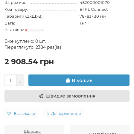
Штрих код:
482000001070
Код товару:
BI RL Connect
Габарити (ДхШхВ):
78×83×30 мм
Вага:
1 кг
Вже куплено:
0
шт.
Переглянуто: 2384 раз(ів)
2 908.54 грн
В кошик
Швидке замовлення
В закладки
До порівняння
Швидка