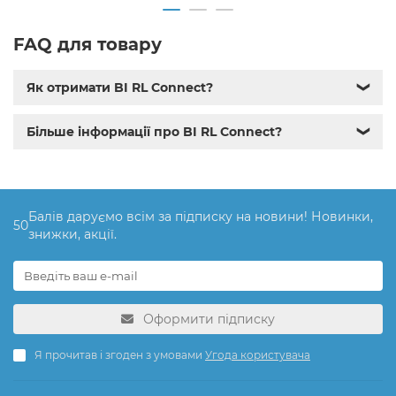
FAQ для товару
Як отримати BI RL Connect?
❯
Більше інформації про BI RL Connect?
❯
Балів даруємо всім за підписку на новини! Новинки,
50
знижки, акції.
Оформити підписку
Я прочитав і згоден з умовами
Угода користувача