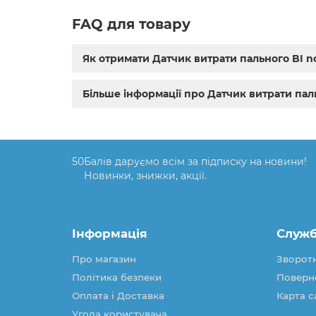
FAQ для товару
Як отримати Датчик витрати пального BI n
Більше інформації про Датчик витрати паль
50
Балів даруємо всім за підписку на новини!
Новинки, знижки, акції.
Інформація
Служб
Про магазин
Зворотн
Політика безпеки
Поверн
Оплата і Доставка
Карта с
Угода користувача