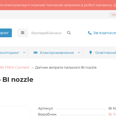
ня електроенергії можливі тимчасові затримки в роботі магазину. Д
гр
Зв'язатися
талог
оніторинг
Електроживлення
Освітленн
BI TREK Connect
Датчик витрати пального BI nozzle
BI nozzle
Артикул:
BI 
Виробник:
Bi T