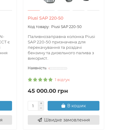
Piusi SAР 220-50
BI RF Co
Piusi SAР 220-50
N-
Паливнозаправна колонка Piusi
Модуль R
ECT є
SAР 220-50 призначена для
CONNECT
і
перекачування та роздачі
роботи з
ення
бензину та дизельного палива з
електрон
використ..
незалежну
1 відгук
45 000.00 грн
2 542.
В кошик
я
Швидке замовлення
Ш