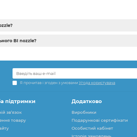
ozzle?
ного BI nozzle?
Я прочитав і згоден з умовами
Угода користувача
а підтримки
Додатково
ій зв’язок
Виробники
ення товару
Подарункові сертифікати
айту
Особистий кабінет
Історія замовлень