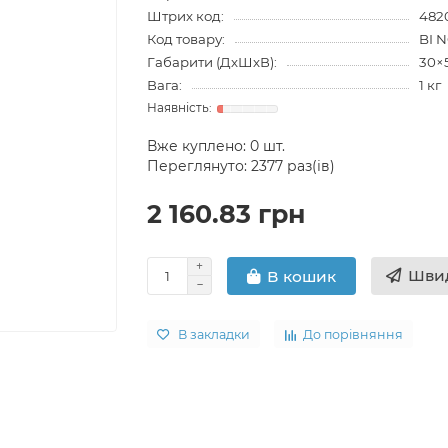
Штрих код:
482
Код товару:
BI 
Габарити (ДхШхВ):
30×
Вага:
1 кг
Вже куплено:
0
шт.
Переглянуто: 2377 раз(ів)
2 160.83 грн
Швид
В кошик
В закладки
До порівняння