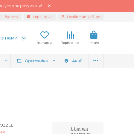
якуємо за розуміння!
н
Валюта
Українська
Особистий кабінет
 з нами
Закладки
Порівняння
Кошик
я
Оргтехніка
Акції
NOZZLE
Швидка
rek