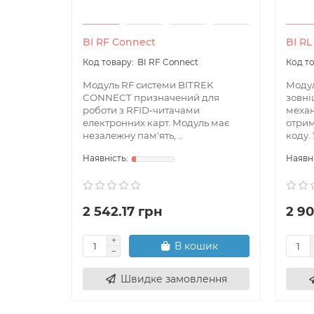
BI RF Connect
BI RL
BI RF Connect
Модуль RF системи BITREK
Модул
CONNECT призначений для
зовн
роботи з RFID-читачами
механ
електронних карт. Модуль має
отрим
незалежну пам'ять, ..
коду.
2 542.17 грн
2 90
В кошик
Швидке замовлення