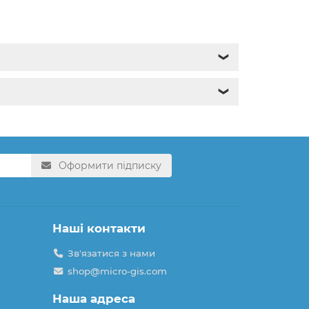
❯
❯
Оформити підписку
Наші контакти
Зв'язатися з нами
shop@micro-gis.com
Наша адреса