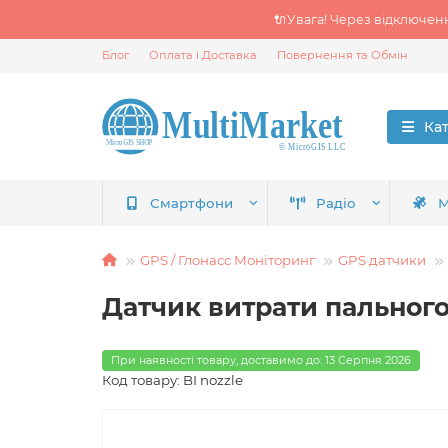
🔌Увага! Через відключен
Блог
Оплата і Доставка
Повернення та Обмін
Ка
Смартфони
Радіо
М
GPS / Глонасс Моніторинг
GPS датчики
Датчик витрати пального 
При наявності товару, доставимо до: 13 Серпня 2026
Код товару: BI nozzle