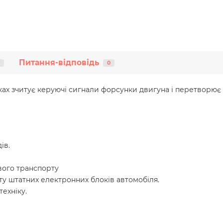
Питання-відповідь
0
ах зчитує керуючі сигнали форсунки двигуна і перетворює їх
ів.
вого транспорту
у штатних електронних блоків автомобіля.
ехніку.