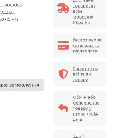
доставка
000001056
товару по
всій
NOZZLE
території
50×15 мм
України
Безготівкова,
готівкова та
післяплата
Гарантія на
всі види
товару
ке замовлення
Обмін або
повернення
товару у
строк до 14
днів
Акції,