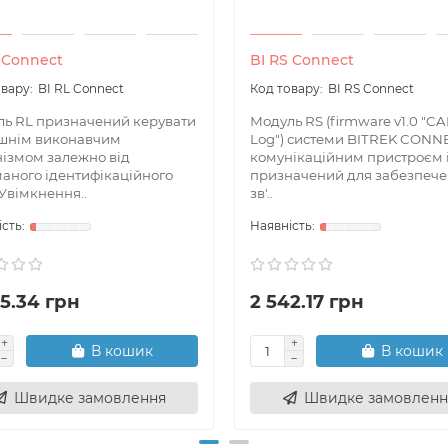
 Connect
BI RS Connect
BI RL Connect
BI RS Connect
ь RL призначений керувати
Модуль RS (firmware v1.0 "CA
ішнім виконавчим
Log") системи BITREK CONN
ізмом залежно від
комунікаційним пристроєм 
аного ідентифікаційного
призначений для забезпеч
 Увімкнення..
зв'..
5.34 грн
2 542.17 грн
В кошик
В кошик
Швидке замовлення
Швидке замовленн