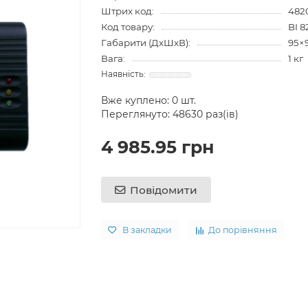
Штрих код:
482
Код товару:
BI 
Габарити (ДхШхВ):
95×
Вага:
1 кг
Вже куплено:
0
шт.
Переглянуто: 48630 раз(ів)
4 985.95 грн
Повідомити
В закладки
До порівняння