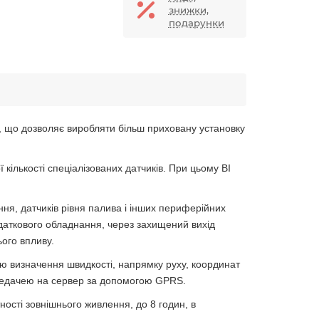
знижки,
подарунки
, що дозволяє виробляти більш приховану установку
кількості спеціалізованих датчиків. При цьому BI
ня, датчиків рівня палива і інших периферійних
даткового обладнання, через захищений вихід
ього впливу.
ю визначення швидкості, напрямку руху, координат
ередачею на сервер за допомогою GPRS.
сті зовнішнього живлення, до 8 годин, в