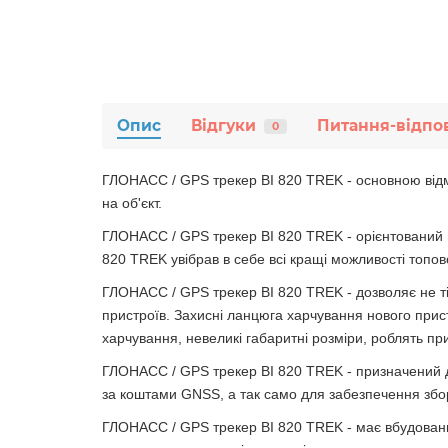
Опис
Відгуки
Питання-відпо
0
ГЛОНАСС / GPS трекер BI 820 TREK - основною відм
на об'єкт.
ГЛОНАСС / GPS трекер BI 820 TREK - орієнтований на
820 TREK увібрав в себе всі кращі можливості топово
ГЛОНАСС / GPS трекер BI 820 TREK - дозволяє не тіл
пристроїв. Захисні ланцюга харчування нового прис
харчування, невеликі габаритні розміри, роблять пр
ГЛОНАСС / GPS трекер BI 820 TREK - призначений д
за коштами GNSS, а так само для забезпечення збо
ГЛОНАСС / GPS трекер BI 820 TREK - має вбудовани