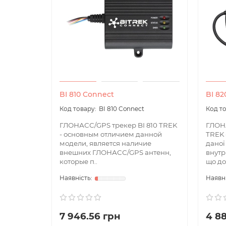
BI 810 Connect
BI 82
BI 810 Connect
ГЛОНАСС/GPS трекер BI 810 TREK
ГЛОНА
- основным отличием данной
TREK 
модели, является наличие
даної
внешних ГЛОНАСС/GPS антенн,
внутр
которые п..
що доз
7 946.56 грн
4 8