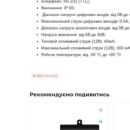
Інтерфейс: RS 232 (TTL);
Виконання: IP 65;
Діапазон напруги цифрових входів: від 0В до 
Максимальний струм цифрових виходів: 0,5А;
Діапазон напруги аналогових входів: від 0В до
Напруга живлення: від 6В до 40В;
Типовой споживчий струм (12В): 60мА;
Максимальний споживчий струм (12В): 300 мА
Робоча температура: від -30 °С до +80 °С
BI 820 Connect
Рекомендуємо подивитись