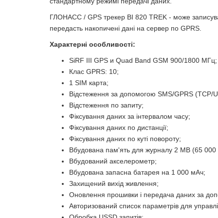
стандартному режимі передачі даних.
ГЛОНАСС / GPS трекер BI 820 TREK - може записувати
передасть накопичені дані на сервер по GPRS.
Характерні особливості:
SiRF III GPS и Quad Band GSM 900/1800 МГц;
Клас GPRS: 10;
1 SIM карта;
Відстеження за допомогою SMS/GPRS (TCP/U
Відстеження по запиту;
Фіксування даних за інтервалом часу;
Фіксування даних по дистанції;
Фіксування даних по куті повороту;
Вбудована пам'ять для журналу 2 MB (65 000 
Вбудований акселерометр;
Вбудована запасна батарея на 1 000 мАч;
Захищений вихід живлення;
Оновлення прошивки і передача даних за до
Авторизований список параметрів для управлі
Обробка USSD запитів;