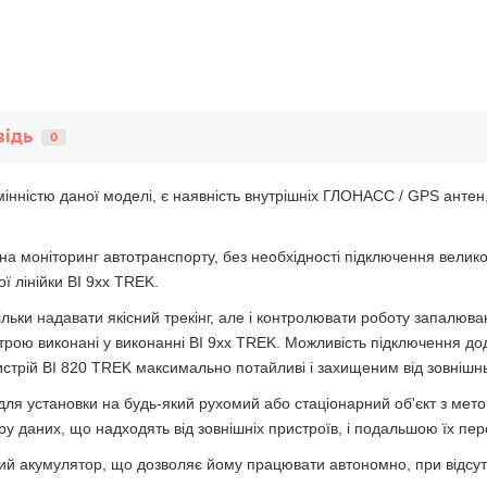
відь
0
інністю даної моделі, є наявність внутрішніх ГЛОНАСС / GPS антен
 моніторинг автотранспорту, без необхідності підключення великої 
ї лінійки BI 9хх TREK.
ьки надавати якісний трекінг, але і контролювати роботу запалюван
трою виконані у виконанні BI 9хх TREK. Можливість підключення до
истрій BI 820 TREK максимально потайливі і захищеним від зовнішн
ля установки на будь-який рухомий або стаціонарний об'єкт з мето
ру даних, що надходять від зовнішніх пристроїв, і подальшою їх п
й акумулятор, що дозволяє йому працювати автономно, при відсутно