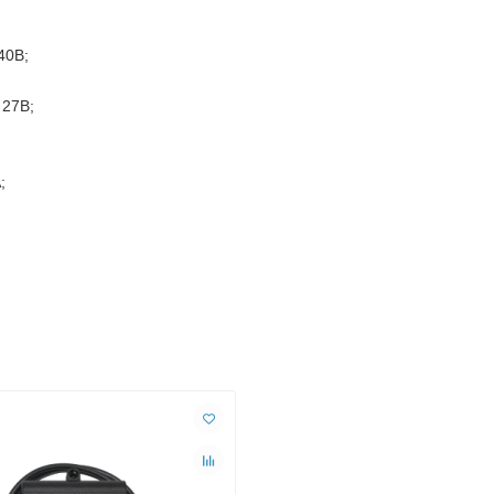
40В;
 27В;
;