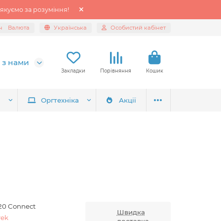
якуємо за розуміння!
н
Валюта
Українська
Особистий кабінет
 з нами
Закладки
Порівняння
Кошик
я
Оргтехніка
Акції
820 Connect
Швидка
rek