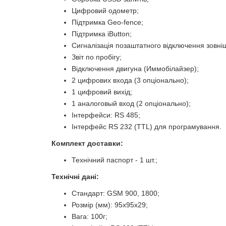
Цифровий одометр;
Підтримка Geo-fence;
Підтримка iButton;
Сигналізація позаштатного відключення зовні
Звіт по пробігу;
Відключення двигуна (Иммобілайзер);
2 цифрових входа (3 опціонально);
1 цифровий вихід;
1 аналоговый вход (2 опціонально);
Інтерфейси: RS 485;
Інтерфейс RS 232 (TTL) для програмування.
Комплект доставки:
Технічний паспорт - 1 шт.;
Технічні дані:
Стандарт: GSM 900, 1800;
Розмір (мм): 95х95х29;
Вага: 100г;