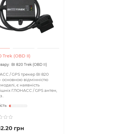
0 Trek (OBD II)
BI 820 Trek (OBD II)
СС / GPS трекер BI 820
- основною відмінністю
 моделі, є наявність
ішніх ГЛОНАСС / GPS антен,
..
82.20 грн