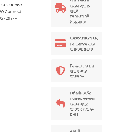
доставка
000000868
товару по
всій
820 Connect
території
95×29 мм
України
Безготівкова,
готівкова та
післяплата
Гарантія на
всі види
товару
Обмін або
повернення
товару у
строк до 14
днів
Акції,