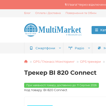
🔌Увага! Через відключен
Блог
Оплата і Доставка
Повернення та Обмін
Ка
Смартфони
Радіо
М
GPS / Глонасс Моніторинг
GPS трекери
Трекер BI 820 Connect
При наявності товару, доставимо до: 11 Серпня 2026
Код товару: BI 820 Connect