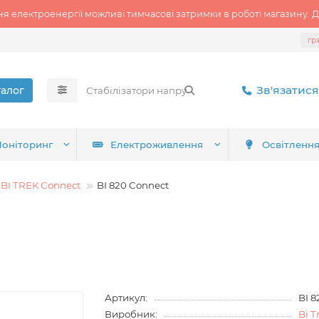
ня електроенергії можливі тимчасові затримки в роботі магазину. Д
гр
Зв'язатися
талог
оніторинг
Електроживлення
Освітленн
BI TREK Connect
BI 820 Connect
Артикул:
BI 
Виробник:
Bi T