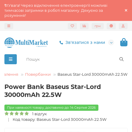
🔌Увага! Через відключення електроенергії можливі
тимчасові затримки в роботі магазину. Дякуємо за
розуміння!
грн
Зв'язатися з нами
живлення
Повербанки
Baseus Star-Lord 30000mAh 22.5W
Power Bank Baseus Star-Lord
30000mAh 22.5W
При наявності товару, доставимо до: 14 Серпня 2026
1 відгук
Код товару: Baseus Star-Lord 30000mAh 22.5W