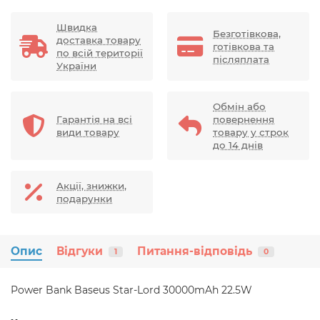
Швидка
Безготівкова,
доставка товару
готівкова та
по всій території
післяплата
України
Обмін або
Гарантія на всі
повернення
види товару
товару у строк
до 14 днів
Акції, знижки,
подарунки
Опис
Відгуки
Питання-відповідь
1
0
Power Bank Baseus Star-Lord 30000mAh 22.5W