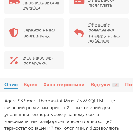
по всій території
післяплата
України
Обмін або
Гарантія на всі
повернення
види товару
товару у строк
до 14 днів
Акції, знижки,
подарунки
Опис
Відео
Характеристики
Відгуки
Пи
0
Aqara S3 Smart Thermostat Panel ZNWKQ11LM — це
сучасний розумний пристрій, призначений для
управління температурою у вашому домі з
максимальним комфортом та ефективністю. Цей
термостат оснащений технологіями, які дозволяють