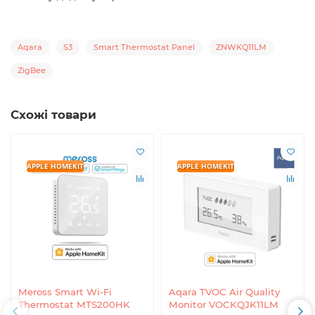
Aqara
S3
Smart Thermostat Panel
ZNWKQ11LM
ZigBee
Схожі товари
APPLE HOMEKIT
APPLE HOMEKIT
Meross Smart Wi-Fi
Aqara TVOC Air Quality
Thermostat MTS200HK
Monitor VOCKQJK11LM