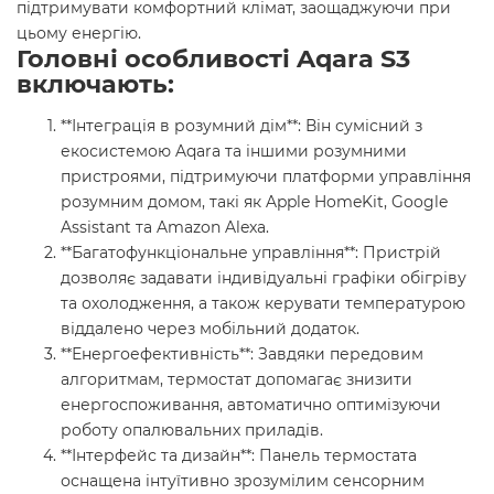
підтримувати комфортний клімат, заощаджуючи при
цьому енергію.
Головні особливості Aqara S3
включають:
**Інтеграція в розумний дім**: Він сумісний з
екосистемою Aqara та іншими розумними
пристроями, підтримуючи платформи управління
розумним домом, такі як Apple HomeKit, Google
Assistant та Amazon Alexa.
**Багатофункціональне управління**: Пристрій
дозволяє задавати індивідуальні графіки обігріву
та охолодження, а також керувати температурою
віддалено через мобільний додаток.
**Енергоефективність**: Завдяки передовим
алгоритмам, термостат допомагає знизити
енергоспоживання, автоматично оптимізуючи
роботу опалювальних приладів.
**Інтерфейс та дизайн**: Панель термостата
оснащена інтуїтивно зрозумілим сенсорним