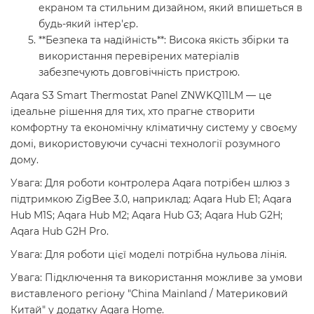
екраном та стильним дизайном, який впишеться в
будь-який інтер'єр.
**Безпека та надійність**: Висока якість збірки та
використання перевірених матеріалів
забезпечують довговічність пристрою.
Aqara S3 Smart Thermostat Panel ZNWKQ11LM — це
ідеальне рішення для тих, хто прагне створити
комфортну та економічну кліматичну систему у своєму
домі, використовуючи сучасні технології розумного
дому.
Увага: Для роботи контролера Aqara потрібен шлюз з
підтримкою ZigBee 3.0, наприклад: Aqara Hub E1; Aqara
Hub M1S; Aqara Hub M2; Aqara Hub G3; Aqara Hub G2H;
Aqara Hub G2H Pro.
Увага: Для роботи цієї моделі потрібна нульова лінія.
Увага: Підключення та використання можливе за умови
виставленого регіону "China Mainland / Материковий
Китай" у додатку Aqara Home.