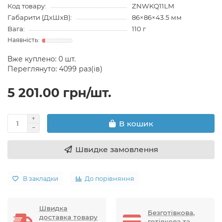
Код товару:
ZNWKQ11LM
Габарити (ДхШхВ):
86×86×43.5 мм
Вага:
110 г
Вже куплено:
0
шт.
Переглянуто: 4099 раз(ів)
5 201.00 грн/шт.
В кошик
Швидке замовлення
В закладки
До порівняння
Швидка
Безготівкова,
доставка товару
готівкова та