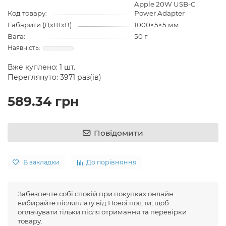
Apple 20W USB-C
Код товару:
Power Adapter
Габарити (ДхШхВ):
1000×5×5 мм
Вага:
50 г
Вже куплено:
1
шт.
Переглянуто: 3971 раз(ів)
589.34 грн
Повідомити
В закладки
До порівняння
Забезпечте собі спокій при покупках онлайн:
вибирайте післяплату від Нової пошти, щоб
оплачувати тільки після отримання та перевірки
товару.