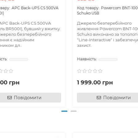
APC Back-UPS CS 500VA
Powercom BNT-10
I)
Schuko USB
APC Back-UPS CS 500VA
Джерело безперебійного
ль BR500I), бувший у вжитку.
живлення Powercom BNT-1
жерело безперебійного
Schuko виконано за тополог
ння є надійним
"Line-Interactive" і забезпечу
ником дл..
захист..
.00 грн
1 999.00 грн
Повідомити
Повідомити