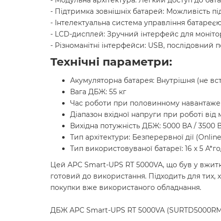
- Модульна архітектура: Легкий доступ до бата
- Підтримка зовнішніх батарей: Можливість п
- Інтелектуальна система управління батареєю
- LCD-дисплей: Зручний інтерфейс для моніто
- Різноманітні інтерфейси: USB, послідовний 
Технічні параметри:
Акумуляторна батарея: Внутрішня (не вс
Вага ДБЖ: 55 кг
Час роботи при половинному навантаженн
Діапазон вхідної напруги при роботі від м
Вихідна потужність ДБЖ: 5000 ВА / 3500 
Тип архітектури: Безперервної дії (Online
Тип використовуваної батареї: 16 х 5 А*г
Цей APC Smart-UPS RT 5000VA, що був у вжитку
готовий до використання. Підходить для тих, 
покупки вже використаного обладнання.
ДБЖ APC Smart-UPS RT 5000VA (SURTD5000RMXLI