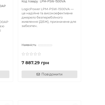
LPM-PSW-1500VA
00AP
LogicPower LPM-PSW-1500VA —
LogicPow
це надійне та високоефективне
джерело 
джерело безперебійного
живлення
живлення (ДБЖ), призначене для
захисту е
000AP
забезпеч..
перебоїв в
ією
є
7 887.29 грн
500.00
Повідомити