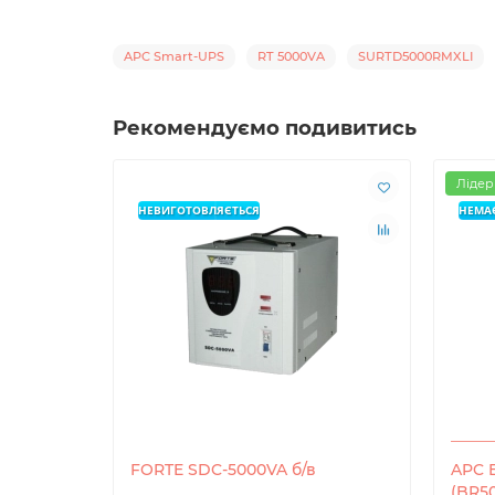
APC Smart-UPS
RT 5000VA
SURTD5000RMXLI
Рекомендуємо подивитись
Лідер
НЕВИГОТОВЛЯЄТЬСЯ
НЕМАЄ
FORTE SDC-5000VA б/в
APC 
(BR50