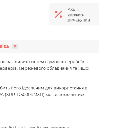
Акції,
знижки,
подарунки
відь
0
чно важливих систем в умовах перебоїв з
ерверів, мережевого обладнання та іншої
обить його ідеальним для використання в
00VA (SURTD5000RMXLI) може похвалитися