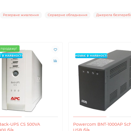
Резервне живлення
Серверне обладнання
Джерела безпереб
 продажу!
 В НАЯВНОСТІ
НЕМАЄ В НАЯВНОСТІ
Back-UPS CS 500VA
Powercom BNT-1000AP Sc
0I) б/в
USB б/в