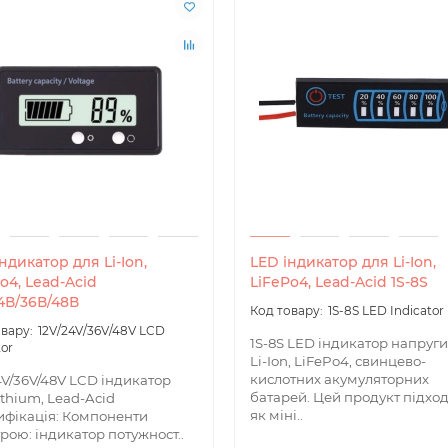
ндикатор для Li-Ion,
LED індикатор для Li-Ion,
o4, Lead-Acid
LiFePo4, Lead-Acid 1S-8S
4В/36В/48В
1S-8S LED Indicator
12V/24V/36V/48V LCD
1S-8S LED індикатор напруги
tor
Li-Ion, LiFePo4, свинцево-
кислотних акумуляторних
4V/36V/48V LCD індикатор
батарей. Цей продукт підхо
ithium, Lead-Acid
як міні..
фікація: Компоненти
рою: індикатор потужност..