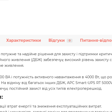
Характеристики
Відгуки
Питання-відпо
0
потужне та надійне рішення для захисту і підтримки крити
ного живлення (ДБЖ) забезпечує високий рівень захисту с
ьне живлення.
00 ВА і потужність активного навантаження в 4000 Вт, що р
. На відміну від багатьох інших ДБЖ, APC Smart-UPS RT 50
ечує постійний захист від усіх типів електроперешкод.
:
ції втрат енергії та зниження експлуатаційних витрат.