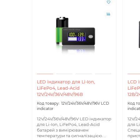
LED індикатор для Li-Ion,
LCD і
LiFePo4, Lead-Acid
LiFeP
12V/24V/36V/48V/96В
12В/2
12V/24V/36V/48V/96V LCD
indicator
indica
12V/24V/36V/48V/96V LED індикатор
12V/2
для Li-Ion, LiFePo4, Lead-Acid
для L
батарей з вимірювачем
Специ
температури та сигналізацією. ..
прист