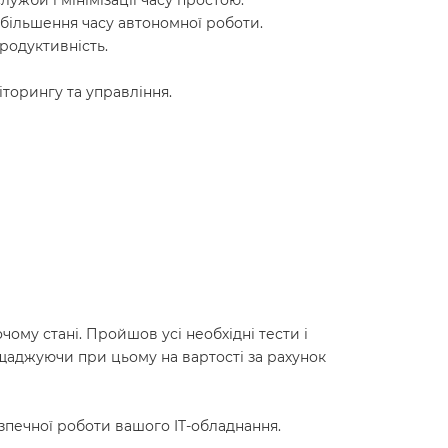
ужби і мінімізації часу простою.
більшення часу автономної роботи.
родуктивність.
іторингу та управління.
ому стані. Пройшов усі необхідні тести і
ощаджуючи при цьому на вартості за рахунок
зпечної роботи вашого IT-обладнання.