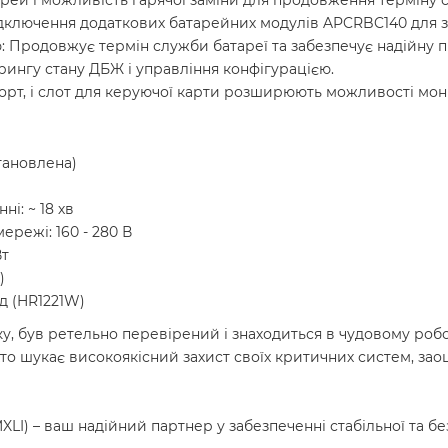
рей і можливість гарячої заміни для продовження терміну сл
ідключення додаткових батарейних модулів APCRBC140 для з
: Продовжує термін служби батареї та забезпечує надійну п
рингу стану ДБЖ і управління конфігурацією.
порт, і слот для керуючої карти розширюють можливості мон
тановлена)
і: ~ 18 хв
ережі: 160 - 280 В
Вт
)
од (HR1221W)
, був ретельно перевірений і знаходиться в чудовому робоч
хто шукає високоякісний захист своїх критичних систем, за
) – ваш надійний партнер у забезпеченні стабільної та бе