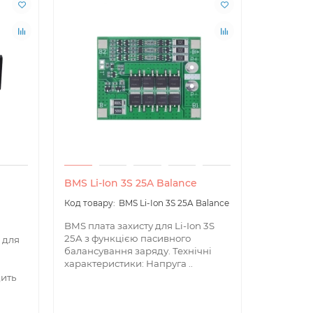
BMS Li-Ion 3S 25A Balance
BMS Li-I
BMS Li-Ion 3S 25A Balance
BMS плата захисту для Li-Ion 3S
BMS плата
25A з функцією пасивного
40A з фу
 для
балансування заряду. Технічні
балансув
характеристики: Напруга ..
характери
дить