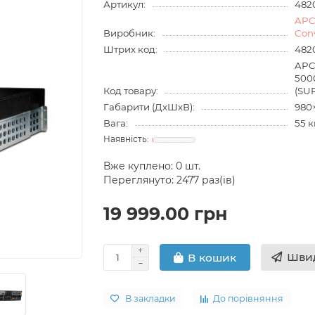
Артикул:
482
APC
Виробник:
Con
Штрих код:
482
APC
500
Код товару:
(SU
Габарити (ДхШхВ):
980
Вага:
55 к
Вже куплено:
0
шт.
Переглянуто: 2477 раз(ів)
19 999.00 грн
Швид
В кошик
В закладки
До порівняння