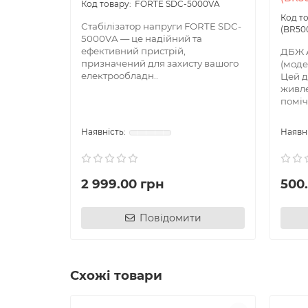
FORTE SDC-5000VA
Стабілізатор напруги FORTE SDC-
(BR500
5000VA — це надійний та
ефективний пристрій,
ДБЖ 
призначений для захисту вашого
(моде
електрообладн..
Цей д
живле
поміч
2 999.00 грн
500
Повідомити
Схожі товари