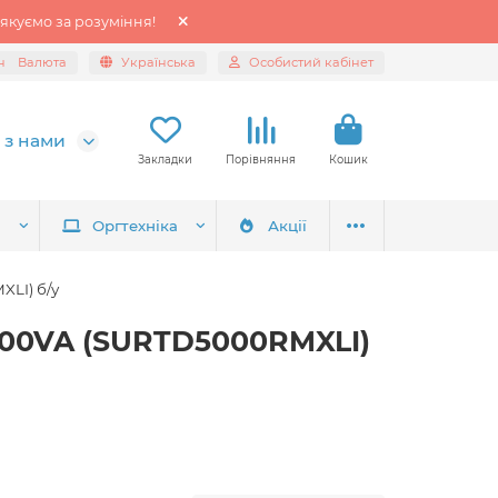
якуємо за розуміння!
н
Валюта
Українська
Особистий кабінет
 з нами
Закладки
Порівняння
Кошик
я
Оргтехніка
Акції
LI) б/у
000VA (SURTD5000RMXLI)