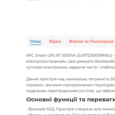
Опис
Відео
Файли та Посилання
APC Smart-UPS RT 5000VA (SURTD5000RMXLI) - 
електропостачанням. Цей джерело безперебій
чутливої електроніки, надаючи чисте і стабіл
Даний пристрій має номінальну потужність 50
середніх і великих корпоративних структурах
подвійним перетворенням (on-line), що забезп
Основні функції та переваги
- Високий ККД: Пристрій створено для мініміза