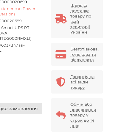
00000020699
Швидка
 (American Power
доставка
version)
товару по
000020699
всій
території
 Smart-UPS RT
України
0VA
RTD5000RMXLI)
×603×347 мм
Безготівкова,
г
готівкова та
післяплата
Гарантія на
всі види
товару
Обмін або
ке замовлення
повернення
товару у
строк до 14
днів