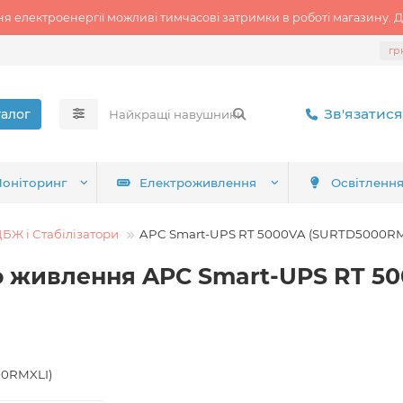
ня електроенергії можливі тимчасові затримки в роботі магазину. Д
гр
Зв'язатися
талог
оніторинг
Електроживлення
Освітленн
БЖ і Стабілізатори
APC Smart-UPS RT 5000VA (SURTD5000RMX
 живлення APC Smart-UPS RT 5
00RMXLI)