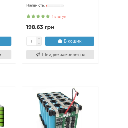
1 відгук
198.63 грн
264.84
В кошик
я
Швидке замовлення
Ш