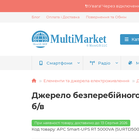
🔌Увага! Через відключен
Блог
Оплата і Доставка
Повернення та Обмін
Ка
Смартфони
Радіо
М
Елементи та джерела електроживлення
Д
Джерело безперебійного
б/в
При наявності товару, доставимо до: 13 Серпня 2026
Код товару: APC Smart-UPS RT 5000VA (SURTD50