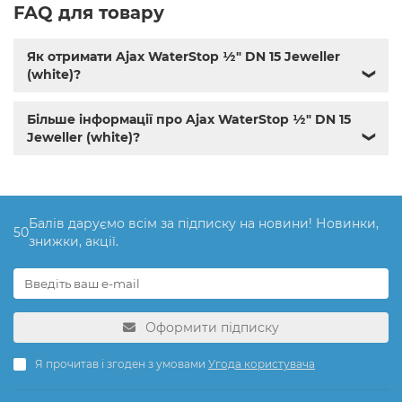
FAQ для товару
Як отримати Ajax WaterStop ½" DN 15 Jeweller
(white)?
❯
Більше інформації про Ajax WaterStop ½" DN 15
Jeweller (white)?
❯
Балів даруємо всім за підписку на новини! Новинки,
50
знижки, акції.
Оформити підписку
Я прочитав і згоден з умовами
Угода користувача