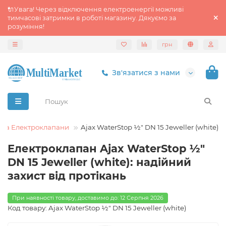
🔌Увага! Через відключення електроенергії можливі
тимчасові затримки в роботі магазину. Дякуємо за
розуміння!
грн
Зв'язатися з нами
я та Електроклапани
Ajax WaterStop ½" DN 15 Jeweller (white)
Електроклапан Ajax WaterStop ½"
DN 15 Jeweller (white): надійний
захист від протікань
При наявності товару, доставимо до: 12 Серпня 2026
Код товару: Ajax WaterStop ½" DN 15 Jeweller (white)