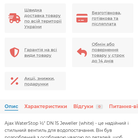
Швидка
Безготівкова,
доставка товару
готівкова та
по всій території
післяплата
України
Обмін або
Гарантія на всі
повернення
види товару
товару у строк
до 14 днів
Акції, знижки,
подарунки
Опис
Характеристики
Відгуки
Питання-в
0
Ajax WaterStop ½" DN 15 Jeweller (white) - це надійний і
стильний вентиль для водопостачання. Він був
розроблений з особливою увагою до деталей, щоб