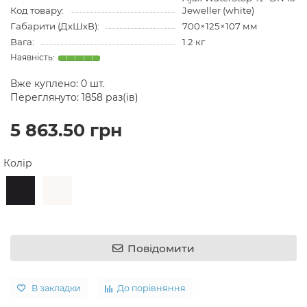
Код товару:
Jeweller (white)
Габарити (ДхШхВ):
700×125×107 мм
Вага:
1.2 кг
Вже куплено:
0
шт.
Переглянуто: 1858 раз(ів)
5 863.50 грн
Колір
Повідомити
В закладки
До порівняння