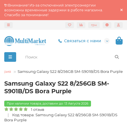
🔌Внимание! Из‑за отключений электроэнергии
возможны временные задержки в работе магазина.
Спасибо за понимание!
грн
Связаться с нами
 серия
Samsung Galaxy S22 8/256GB SM-S901B/DS Bora Purple
Samsung Galaxy S22 8/256GB SM-
S901B/DS Bora Purple
При наличии товара, доставим до: 13 Августа 2026
1 отзыв
Код товара: Samsung Galaxy S22 8/256GB SM-S901B/DS
Bora Purple