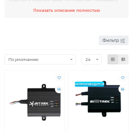
данные о местоположении на сервер мониторинга.
Показать описание полностью
Кроме того, GPS ГЛОНАСС трекеры BI TREK Connect
могут быть дополнены датчиками для отслеживания
температуры, влажности, уровня топлива и других
параметров, а также кнопками SOS для аварийной
сигнализации.
Сервер мониторинга MicroGIS Cloud позволяет
Фильтр
отслеживать местоположение объектов в режиме
реального времени и получать уведомления о
нарушениях заданных параметров.
Приложение MicroGIS Tracker для мобильных устройств
позволяет отслеживать местоположение объектов и
получать уведомления на смартфон или планшет.
GPS ГЛОНАСС трекеры BI TREK Connect являются
надежным и функциональным решением для GPS
НЕПРОИЗВОДИТСЯ
мониторинга транспортных средств и других объектов.