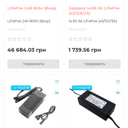
LiFePo4 24В 60Ач (8s4p)
Зарядка 14.6В 3A LiFePo4
(4S/12В/3A)
LiFePo4 24V 60Ah (8s4p)
14.6V 3A LiFePo4 (4S/12V/3A)
46 684.03 грн
1 739.56 грн
Уведомить
Уведомить
2-3 НЕДЕЛИ
2-3 НЕДЕЛИ