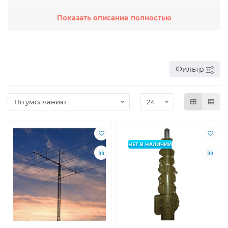
Мачты для антенн могут иметь различные высоты и
Показать описание полностью
конструкции в зависимости от требований и условий
местности. Некоторые мачты для антенн могут быть
установлены на землю, в то время как другие могут
быть прикреплены к зданиям или другим
конструкциям.
Фильтр
Кроме того, мачты для антенн могут быть оснащены
дополнительными элементами, такими как лебедки,
чтобы облегчить установку и обслуживание антенн. Они
также могут быть оборудованы системами защиты от
молний и других неблагоприятных погодных условий.
Мачты для антенн используются в различных отраслях,
таких как телекоммуникации, радиовещание, военная
НЕТ В НАЛИЧИИ
связь, наблюдение и многие другие.